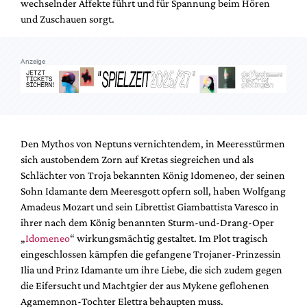
wechselnder Affekte führt und für Spannung beim Hören
Mediadaten
und Zuschauen sorgt.
Suche
Anzeige
Den Mythos von Neptuns vernichtendem, in Meeresstürmen
sich austobendem Zorn auf Kretas siegreichen und als
Schlächter von Troja bekannten König Idomeneo, der seinen
Sohn Idamante dem Meeresgott opfern soll, haben Wolfgang
Amadeus Mozart und sein Librettist Giambattista Varesco in
ihrer nach dem König benannten Sturm-und-Drang-Oper
„
Idomeneo
“ wirkungsmächtig gestaltet. Im Plot tragisch
eingeschlossen kämpfen die gefangene Trojaner-Prinzessin
Ilia und Prinz Idamante um ihre Liebe, die sich zudem gegen
die Eifersucht und Machtgier der aus Mykene geflohenen
Agamemnon-Tochter Elettra behaupten muss.