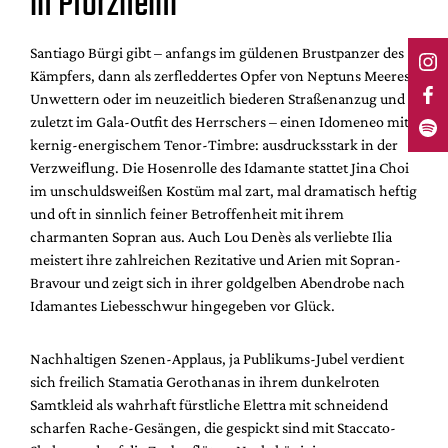
in Pforzheim
Santiago Bürgi gibt – anfangs im güldenen Brustpanzer des
Kämpfers, dann als zerfleddertes Opfer von Neptuns Meeres-
Unwettern oder im neuzeitlich biederen Straßenanzug und
zuletzt im Gala-Outfit des Herrschers – einen Idomeneo mit
kernig-energischem Tenor-Timbre: ausdrucksstark in der
Verzweiflung. Die Hosenrolle des Idamante stattet Jina Choi
im unschuldsweißen Kostüm mal zart, mal dramatisch heftig
und oft in sinnlich feiner Betroffenheit mit ihrem
charmanten Sopran aus. Auch Lou Denès als verliebte Ilia
meistert ihre zahlreichen Rezitative und Arien mit Sopran-
Bravour und zeigt sich in ihrer goldgelben Abendrobe nach
Idamantes Liebesschwur hingegeben vor Glück.
Nachhaltigen Szenen-Applaus, ja Publikums-Jubel verdient
sich freilich Stamatia Gerothanas in ihrem dunkelroten
Samtkleid als wahrhaft fürstliche Elettra mit schneidend
scharfen Rache-Gesängen, die gespickt sind mit Staccato-