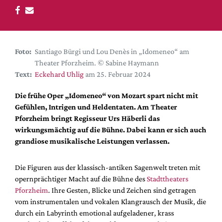
DdB-map
Kalender
Premierensuche
Foto:
Santiago Bürgi und Lou Denès in „Idomeneo“ am
Festival-Planer
Theater Pforzheim. © Sabine Haymann
Hefte
Text:
Eckehard Uhlig
am 25. Februar 2024
Alle Hefte
Die frühe Oper „Idomeneo“ von Mozart spart nicht mit
Leseproben
Gefühlen, Intrigen und Heldentaten. Am Theater
Pforzheim bringt Regisseur Urs Häberli das
Podcast
wirkungsmächtig auf die Bühne. Dabei kann er sich auch
Service
grandiose musikalische Leistungen verlassen.
Shop / Abo
Die Figuren aus der klassisch-antiken Sagenwelt treten mit
Newsletter
opernprächtiger Macht auf die Bühne des
Stadttheaters
Redaktion
Pforzheim
. Ihre Gesten, Blicke und Zeichen sind getragen
Autor:innen
vom instrumentalen und vokalen Klangrausch der Musik, die
Partner
durch ein Labyrinth emotional aufgeladener, krass