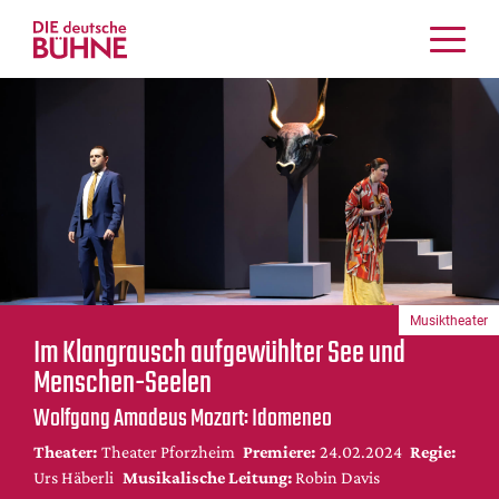
Kritiken
Schauspiel
Musiktheater
Tanz
Crossover
Bühnenwelt
Festivals & Veranstaltungen
Musiktheater
Menschen & Theater
Im Klangrausch aufgewühlter See und
Themen
Menschen-Seelen
Internationales
Wolfgang Amadeus Mozart: Idomeneo
Nachrufe
Theater:
Theater Pforzheim
Premiere:
24.02.2024
Regie:
Medientipps
Urs Häberli
Musikalische Leitung:
Robin Davis