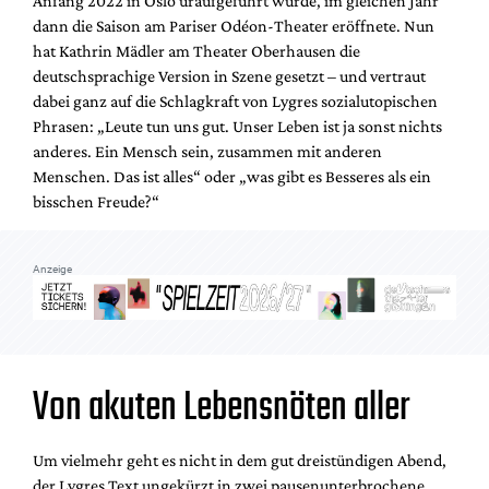
Anfang 2022 in Oslo uraufgeführt wurde, im gleichen Jahr
Mediadaten
dann die Saison am Pariser Odéon-Theater eröffnete. Nun
Suche
hat Kathrin Mädler am Theater Oberhausen die
deutschsprachige Version in Szene gesetzt – und vertraut
dabei ganz auf die Schlagkraft von Lygres sozialutopischen
Phrasen: „Leute tun uns gut. Unser Leben ist ja sonst nichts
anderes. Ein Mensch sein, zusammen mit anderen
Menschen. Das ist alles“ oder „was gibt es Besseres als ein
bisschen Freude?“
Anzeige
Von akuten Lebensnöten aller
Um vielmehr geht es nicht in dem gut dreistündigen Abend,
der Lygres Text ungekürzt in zwei pausenunterbrochene