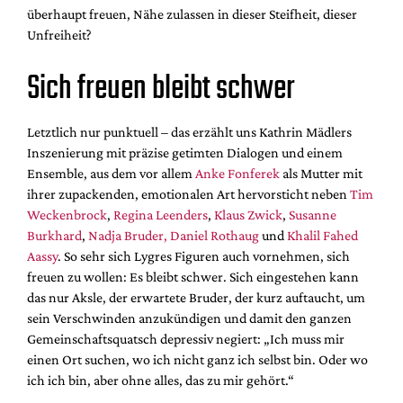
überhaupt freuen, Nähe zulassen in dieser Steifheit, dieser
Unfreiheit?
Sich freuen bleibt schwer
Letztlich nur punktuell – das erzählt uns Kathrin Mädlers
Inszenierung mit präzise getimten Dialogen und einem
Ensemble, aus dem vor allem
Anke Fonferek
als Mutter mit
ihrer zupackenden, emotionalen Art hervorsticht neben
Tim
Weckenbrock
,
Regina Leenders
,
Klaus Zwick
,
Susanne
Burkhard
,
Nadja Bruder,
Daniel Rothaug
und
Khalil Fahed
Aassy
. So sehr sich Lygres Figuren auch vornehmen, sich
freuen zu wollen: Es bleibt schwer. Sich eingestehen kann
das nur Aksle, der erwartete Bruder, der kurz auftaucht, um
sein Verschwinden anzukündigen und damit den ganzen
Gemeinschaftsquatsch depressiv negiert: „Ich muss mir
einen Ort suchen, wo ich nicht ganz ich selbst bin. Oder wo
ich ich bin, aber ohne alles, das zu mir gehört.“