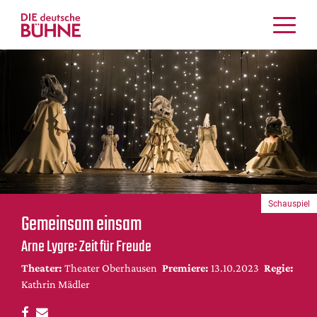
Kritiken
Schauspiel
Musiktheater
Tanz
Crossover
Bühnenwelt
Festivals & Veranstaltungen
Schauspiel
Menschen & Theater
Gemeinsam einsam
Themen
Arne Lygre: Zeit für Freude
Internationales
Theater:
Theater Oberhausen
Premiere:
13.10.2023
Regie:
Nachrufe
Kathrin Mädler
Medientipps