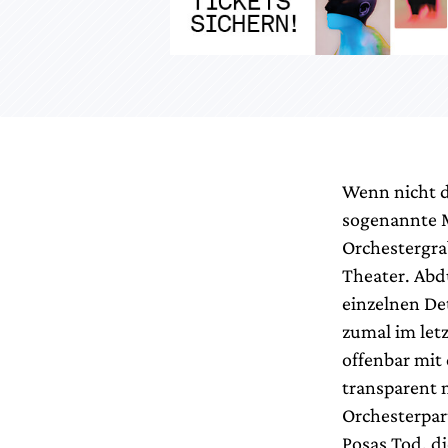
Wenn nicht d
sogenannte M
Orchestergra
Theater. Abd
einzelnen Det
zumal im let
offenbar mit 
transparent 
Orchesterpart
Posas Tod, d