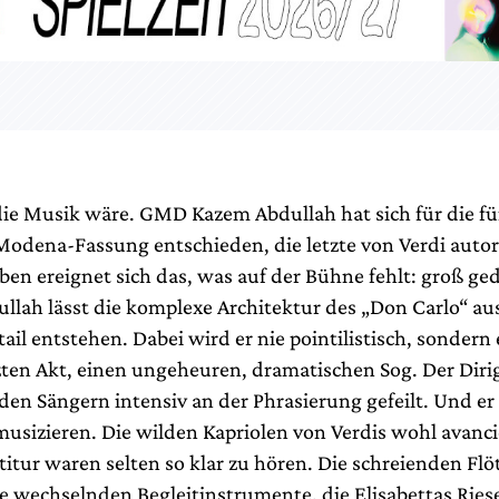
ie Musik wäre. GMD Kazem Abdullah hat sich für die fü
odena-Fassung entschieden, die letzte von Verdi autori
ben ereignet sich das, was auf der Bühne fehlt: groß ge
ullah lässt die komplexe Architektur des „Don Carlo“ a
ail entstehen. Dabei wird er nie pointilistisch, sondern
zten Akt, einen ungeheuren, dramatischen Sog. Der Diri
den Sängern intensiv an der Phrasierung gefeilt. Und er 
musizieren. Die wilden Kapriolen von Verdis wohl avanci
itur waren selten so klar zu hören. Die schreienden Flö
ie wechselnden Begleitinstrumente, die Elisabettas Ries