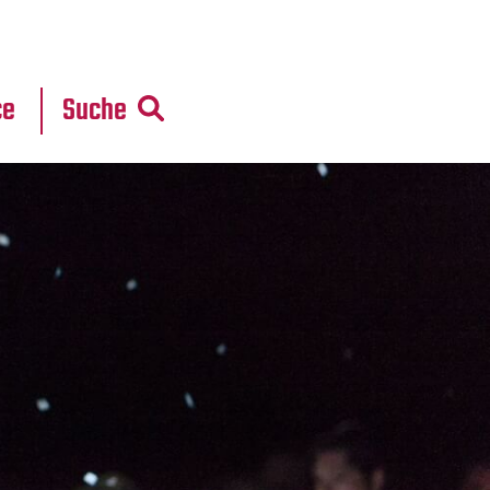
r
daten
ce
Suche