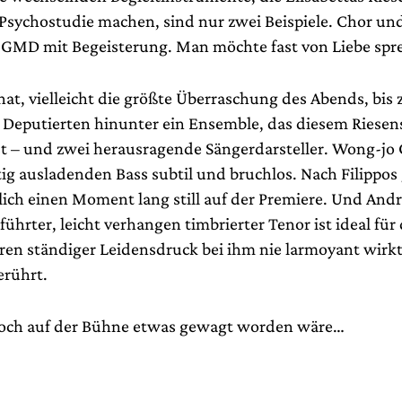
sychostudie machen, sind nur zwei Beispiele. Chor un
 GMD mit Begeisterung. Man möchte fast von Liebe spr
at, vielleicht die größte Überraschung des Abends, bis 
 Deputierten hinunter ein Ensemble, das diesem Riesen
t – und zwei herausragende Sängerdarsteller. Wong-jo 
ig ausladenden Bass subtil und bruchlos. Nach Filippos 
hlich einen Moment lang still auf der Premiere. Und And
ührter, leicht verhangen timbrierter Tenor ist ideal für 
deren ständiger Leidensdruck bei ihm nie larmoyant wirk
erührt.
noch auf der Bühne etwas gewagt worden wäre…