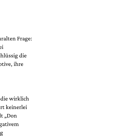
ralten Frage:
ei
hlüssig die
tive, ihre
die wirklich
ert keinerlei
lt „Don
egativem
ng