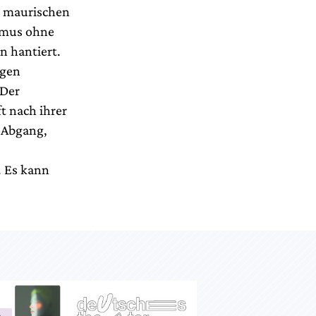
m maurischen
ismus ohne
n hantiert.
igen
 Der
t nach ihrer
r Abgang,
. Es kann