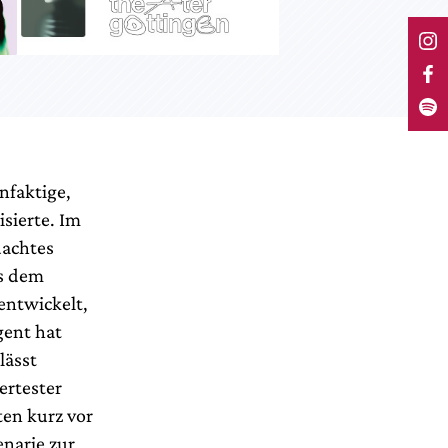
nfaktige,
sierte. Im
dachtes
us dem
 entwickelt,
gent hat
lässt
ertester
ten kurz vor
enarie zur