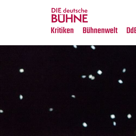
Tanz
Nachrufe
Crossover
Medientipps
Kritiken
Bühnenwelt
Dd