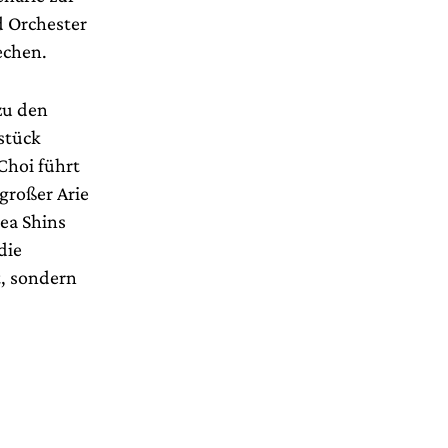
d Orchester
echen.
zu den
stück
Choi führt
großer Arie
rea Shins
die
t, sondern