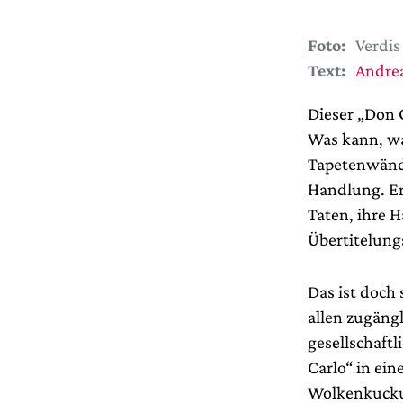
Foto:
Verdis
Text:
Andrea
Dieser „Don 
Was kann, wa
Tapetenwände
Handlung. Er 
Taten, ihre H
Übertitelung
Das ist doch
allen zugängli
gesellschaftl
Carlo“ in ein
Wolkenkuckuc