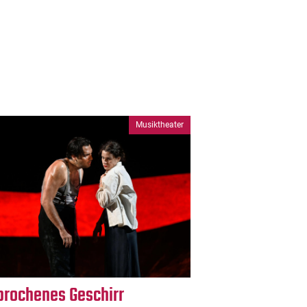
Musiktheater
brochenes Geschirr