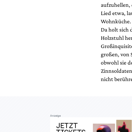
aufzuhellen,
Lied etwa, l
Wohnküche. D
Da holt sich 
Holzstuhl her
Großinquisito
großen, von 
obwohl sie do
Zinnsoldaten
nicht berühr
Anzeige