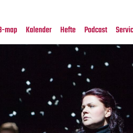
Premierensuche
Alle Hefte
Partne
Festival-Planer
Leseproben
Media
B-map
Kalender
Hefte
Podcast
Servi