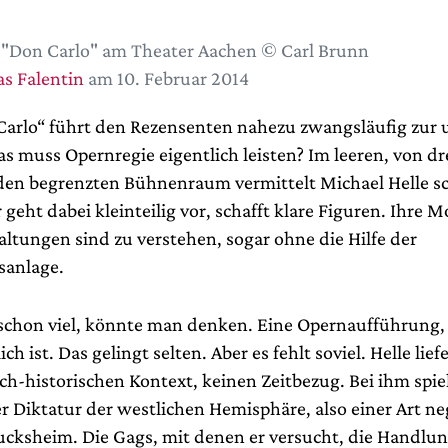
 "Don Carlo" am Theater Aachen © Carl Brunn
s Falentin
am 10. Februar 2014
Carlo“ führt den Rezensenten nahezu zwangsläufig zur u
s muss Opernregie eigentlich leisten? Im leeren, von dr
n begrenzten Bühnenraum vermittelt Michael Helle sc
geht dabei kleinteilig vor, schafft klare Figuren. Ihre Mo
altungen sind zu verstehen, sogar ohne die Hilfe der
sanlage.
 schon viel, könnte man denken. Eine Opernaufführung, 
ch ist. Das gelingt selten. Aber es fehlt soviel. Helle lief
ich-historischen Kontext, keinen Zeitbezug. Bei ihm spie
er Diktatur der westlichen Hemisphäre, also einer Art n
ksheim. Die Gags, mit denen er versucht, die Handlu