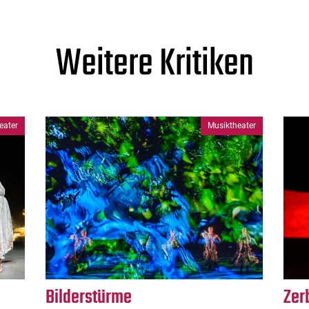
Weitere Kritiken
eater
Musiktheater
Bilderstürme
Zer