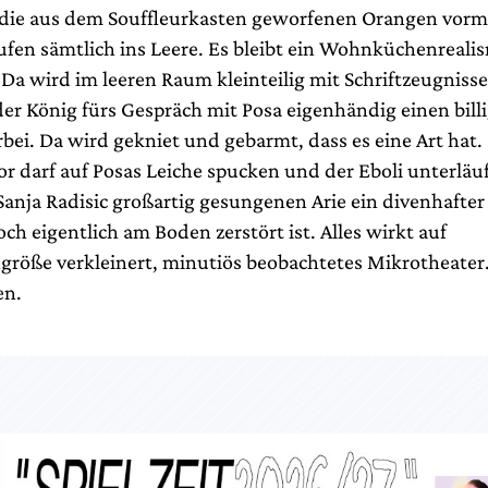
 die aus dem Souffleurkasten geworfenen Orangen vor
aufen sämtlich ins Leere. Es bleibt ein Wohnküchenreal
a wird im leeren Raum kleinteilig mit Schriftzeugnisse
der König fürs Gespräch mit Posa eigenhändig einen bill
bei. Da wird gekniet und gebarmt, dass es eine Art hat.
r darf auf Posas Leiche spucken und der Eboli unterläuf
Sanja Radisic großartig gesungenen Arie ein divenhafte
ch eigentlich am Boden zerstört ist. Alles wirkt auf
größe verkleinert, minutiös beobachtetes Mikrotheater
en.