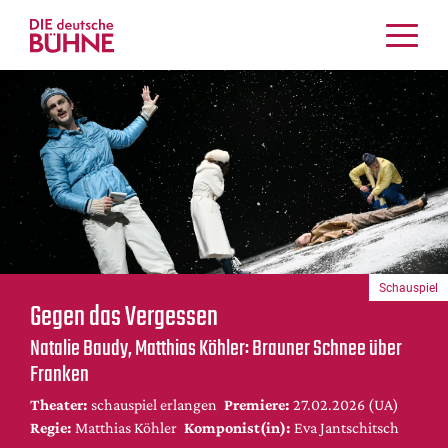
Kritiken
Schauspiel
Musiktheater
Tanz
Crossover
Bühnenwelt
Festivals & Veranstaltungen
Schauspiel
Menschen & Theater
Gegen das Vergessen
Themen
Natalie Baudy, Matthias Köhler: Brauner Schnee über
Internationales
Franken
Nachrufe
Theater:
schauspiel erlangen
Premiere:
27.02.2026 (UA)
Medientipps
Regie:
Matthias Köhler
Komponist(in):
Eva Jantschitsch