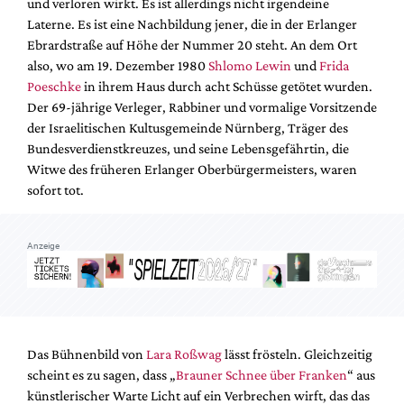
und verloren wirkt. Es ist allerdings nicht irgendeine
Mediadaten
Laterne. Es ist eine Nachbildung jener, die in der Erlanger
Suche
Ebrardstraße auf Höhe der Nummer 20 steht. An dem Ort
also, wo am 19. Dezember 1980
Shlomo Lewin
und
Frida
Poeschke
in ihrem Haus durch acht Schüsse getötet wurden.
Der 69-jährige Verleger, Rabbiner und vormalige Vorsitzende
der Israelitischen Kultusgemeinde Nürnberg, Träger des
Bundesverdienstkreuzes, und seine Lebensgefährtin, die
Witwe des früheren Erlanger Oberbürgermeisters, waren
sofort tot.
Anzeige
Das Bühnenbild von
Lara Roßwag
lässt frösteln. Gleichzeitig
scheint es zu sagen, dass „
Brauner Schnee über Franken
“ aus
künstlerischer Warte Licht auf ein Verbrechen wirft, das das