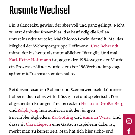
Rasante Wechsel
Ein Balanceakt, gewiss, der aber voll und ganz gelingt. Nicht
zuletzt dank des Ensembles, das beständig die Rollen
untereinander tauscht. Mal Shlomo Lewin darstellt. Mal das
Mitglied der Wehrsportgruppe Hoffmann,
Uwe Behrendt
,
mimt, der bis heute als mutmaßlicher Täter gilt. Und mal
Karl-Heinz Hoffmann
ist, gegen den 1984 wegen der Morde
ein Prozess eröffnet wurde, der aber 186 Verhandlungstage
später mit Freispruch enden sollte.
Bei diesen rasanten Rollen- und Szenenwechseln könnte es
holpern, doch alles wirkt flüssig, frei und spielerisch. Die
altgedienten Erlanger Theaterrecken
Hermann Große-Berg
und
Ralph Jung
harmonieren mit den jungen
Ensemblemitgliedern
Kai Götting
und
Hannah Weiss
. Und
dass mit
Clara Liepsch
eine Gastschauspielerin dabei ist,
merkt man zu keiner Zeit. Man hat sich hier sicht- und