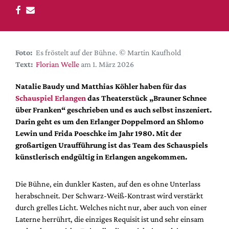
DdB-map
Kalender
Premierensuche
Foto:
Es fröstelt auf der Bühne. © Martin Kaufhold
Festival-Planer
Text:
Florian Welle
am 1. März 2026
Hefte
Natalie Baudy und Matthias Köhler haben für das
Alle Hefte
Schauspiel Erlangen
das Theaterstück „Brauner Schnee
Leseproben
über Franken“ geschrieben und es auch selbst inszeniert.
Darin geht es um den Erlanger Doppelmord an Shlomo
Podcast
Lewin und Frida Poeschke im Jahr 1980. Mit der
Service
großartigen Uraufführung ist das Team des Schauspiels
künstlerisch endgültig in Erlangen angekommen.
Shop / Abo
Newsletter
Die Bühne, ein dunkler Kasten, auf den es ohne Unterlass
Redaktion
herabschneit. Der Schwarz-Weiß-Kontrast wird verstärkt
Autor:innen
durch grelles Licht. Welches nicht nur, aber auch von einer
Laterne herrührt, die einziges Requisit ist und sehr einsam
Partner