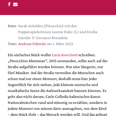
DdB-map
Kalender
Premierensuche
Foto:
Sarah Aristidou (Pinocchio) mit den
Festival-Planer
Puppenspielerinnen Leonie Euler (l.) und Emilia
Hefte
Giertler © Giovanni Bresadola
Text:
Andreas Falentin
am 1. März 2021
Alle Hefte
Leseproben
Ein einfaches Stück wollte
Lucia Ronchetti
schreiben.
„Pinocchios Abenteuer“, 2015 entstanden, sollte auch auf der
Podcast
Straße aufgeführt werden können. Nur eine Sängerin, nur
Service
fünf Musiker. Auf der Straße verweilen die Menschen auch
schon mal nur einen Moment, deshalb muss hier jeder
Shop / Abo
Augenblick für sich stehen, jede kleinste szenische und
Newsletter
musikalische Szene die Aufmerksamkeit bannen können. Es
Redaktion
geht also nicht darum, Carlo Collodis italienisches Kunst-
Nationalmärchen rund und stimmig zu erzählen, sondern in
Autor:innen
jedem Moment von seinem Kern auszugehen, von dem Kind
Partner
– dem Stück Holz – das Mensch werden will. Und das gelingt