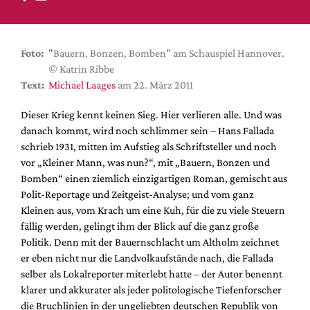
DdB-map
Kalender
Premierensuche
Foto:
"Bauern, Bonzen, Bomben" am Schauspiel Hannover.
© Katrin Ribbe
Festival-Planer
Text:
Michael Laages
am 22. März 2011
Hefte
Dieser Krieg kennt keinen Sieg. Hier verlieren alle. Und was
Alle Hefte
danach kommt, wird noch schlimmer sein – Hans Fallada
Leseproben
schrieb 1931, mitten im Aufstieg als Schriftsteller und noch
vor „Kleiner Mann, was nun?“, mit „Bauern, Bonzen und
Podcast
Bomben“ einen ziemlich einzigartigen Roman, gemischt aus
Service
Polit-Reportage und Zeitgeist-Analyse; und vom ganz
Kleinen aus, vom Krach um eine Kuh, für die zu viele Steuern
Shop / Abo
fällig werden, gelingt ihm der Blick auf die ganz große
Newsletter
Politik. Denn mit der Bauernschlacht um Altholm zeichnet
Redaktion
er eben nicht nur die Landvolkaufstände nach, die Fallada
selber als Lokalreporter miterlebt hatte – der Autor benennt
Autor:innen
klarer und akkurater als jeder politologische Tiefenforscher
Partner
die Bruchlinien in der ungeliebten deutschen Republik von