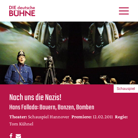
Kritiken
Schauspiel
Musiktheater
Tanz
Crossover
Bühnenwelt
Festivals & Veranstaltungen
Schauspiel
Menschen & Theater
Nach uns die Nazis!
Themen
Hans Fallada: Bauern, Bonzen, Bomben
Internationales
Theater:
Schauspiel Hannover
Premiere:
12.02.2011
Regie:
Nachrufe
Tom Kühnel
Medientipps