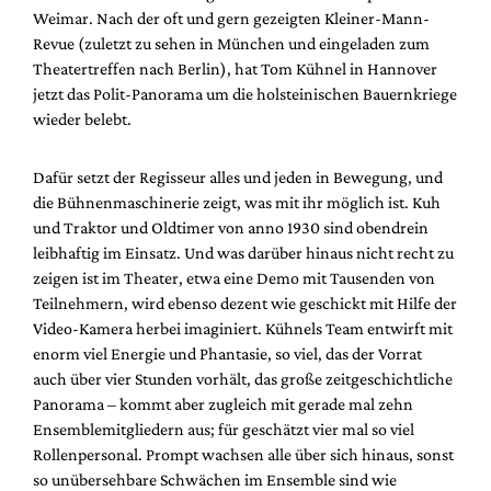
Mediadaten
Weimar. Nach der oft und gern gezeigten Kleiner-Mann-
Revue (zuletzt zu sehen in München und eingeladen zum
Suche
Theatertreffen nach Berlin), hat Tom Kühnel in Hannover
jetzt das Polit-Panorama um die holsteinischen Bauernkriege
wieder belebt.
Dafür setzt der Regisseur alles und jeden in Bewegung, und
die Bühnenmaschinerie zeigt, was mit ihr möglich ist. Kuh
und Traktor und Oldtimer von anno 1930 sind obendrein
leibhaftig im Einsatz. Und was darüber hinaus nicht recht zu
zeigen ist im Theater, etwa eine Demo mit Tausenden von
Teilnehmern, wird ebenso dezent wie geschickt mit Hilfe der
Video-Kamera herbei imaginiert. Kühnels Team entwirft mit
enorm viel Energie und Phantasie, so viel, das der Vorrat
auch über vier Stunden vorhält, das große zeitgeschichtliche
Panorama – kommt aber zugleich mit gerade mal zehn
Ensemblemitgliedern aus; für geschätzt vier mal so viel
Rollenpersonal. Prompt wachsen alle über sich hinaus, sonst
so unübersehbare Schwächen im Ensemble sind wie