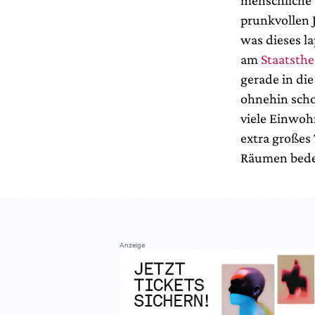
menschliche 
prunkvollen 
was dieses la
am
Staatsthe
gerade in die
ohnehin scho
viele Einwoh
extra großes 
Räumen bede
Anzeige