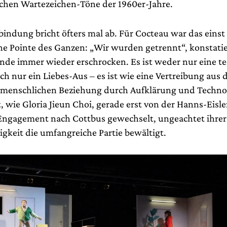
ischen Wartezeichen-Töne der 1960er-Jahre.
bindung bricht öfters mal ab. Für Cocteau war das einst
he Pointe des Ganzen: „Wir wurden getrennt“, konstatie
nde immer wieder erschrocken. Es ist weder nur eine t
h nur ein Liebes-Aus – es ist wie eine Vertreibung aus 
menschlichen Beziehung durch Aufklärung und Techno
t, wie Gloria Jieun Choi, gerade erst von der Hanns-Eis
s Engagement nach Cottbus gewechselt, ungeachtet ihrer
gkeit die umfangreiche Partie bewältigt.