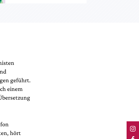
nisten
und
ugen geführt.
ach einem
 Übersetzung
efon
ten, hört