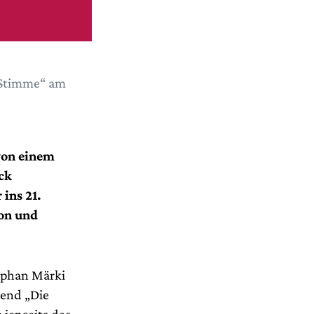
e Stimme“ am
von einem
ck
ins 21.
ion und
ephan Märki
bend „Die