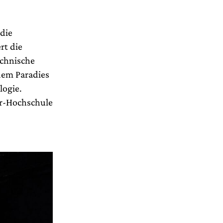
 die
rt die
echnische
dem Paradies
logie.
ler-Hochschule