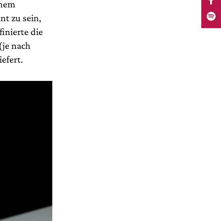
inem
nt zu sein,
inierte die
(je nach
efert.