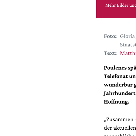
Mehr Bilder und
Foto:
Gloria
Staats
Text:
Matth
Poulencs sp
Telefonat un
wunderbar g
Jahrhundert 
Hoffnung.
„Zusammen – 
der aktuelle