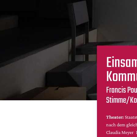
Einsam
Kommu
Francis Po
Stimme/Kop
Theater:
Staats
nach dem gleic
Claudia Meyer