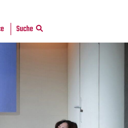
r
daten
ce
Suche