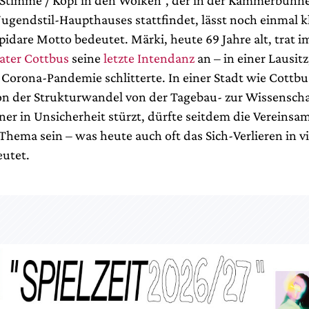
Stimme / Kopf in den Wolken“, der in der Kammerbühne 
Jugendstil-Haupthauses stattfindet, lässt noch einmal k
pidare Motto bedeutet. Märki, heute 69 Jahre alt, trat i
ater Cottbus
seine
letzte Intendanz
an – in einer Lausit
 Corona-Pandemie schlitterte. In einer Stadt wie Cottb
n der Strukturwandel von der Tagebau- zur Wissenscha
ner in Unsicherheit stürzt, dürfte seitdem die Vereinsa
Thema sein – was heute auch oft das Sich-Verlieren in vi
utet.