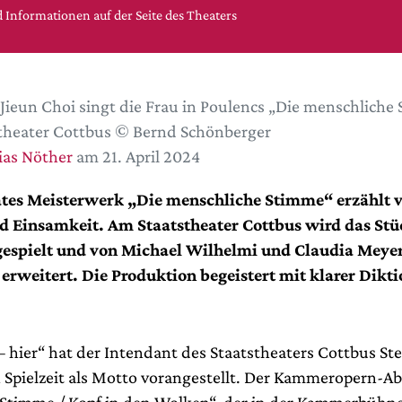
 Informationen auf der Seite des Theaters
 Jieun Choi singt die Frau in Poulencs „Die menschlich
theater Cottbus © Bernd Schönberger
ias Nöther
am 21. April 2024
ätes Meisterwerk „Die menschliche Stimme“ erzählt 
d Einsamkeit. Am Staatstheater Cottbus wird das Stü
espielt und von Michael Wilhelmi und Claudia Meyer 
erweitert. Die Produktion begeistert mit klarer Dikt
hier“ hat der Intendant des Staatstheaters Cottbus St
n Spielzeit als Motto vorangestellt. Der Kammeropern-A