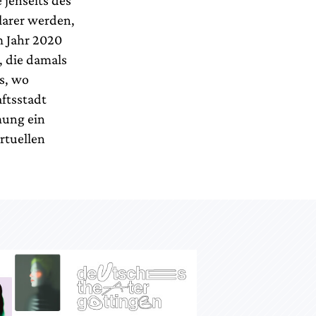
jenseits des
larer werden,
m Jahr 2020
z, die damals
us, wo
ftsstadt
mung ein
rtuellen