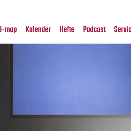
Premierensuche
Alle Hefte
Partne
Festival-Planer
Leseproben
Media
B-map
Kalender
Hefte
Podcast
Servi