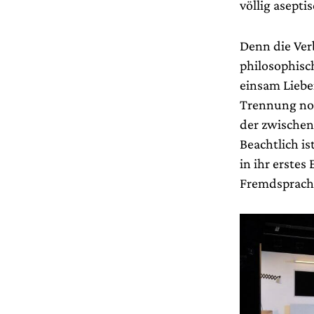
völlig asept
Denn die Ver
philosophisc
einsam Liebe
Trennung noc
der zwischen
Beachtlich is
in ihr erste
Fremdsprachi