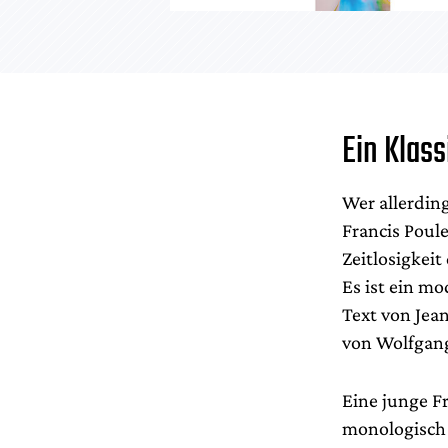
Ein Klass
Wer allerdin
Francis Poul
Zeitlosigkeit
Es ist ein m
Text von Jea
von Wolfgang
Eine junge F
monologisch 