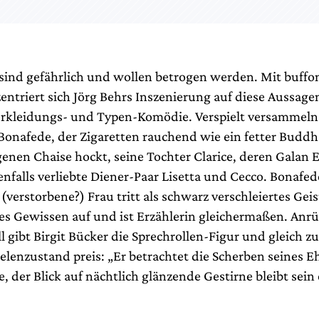
sind gefährlich und wollen betrogen werden. Mit buff
ntriert sich Jörg Behrs Inszenierung auf diese Aussage
erkleidungs- und Typen-Komödie. Verspielt versammeln
 Bonafede, der Zigaretten rauchend wie ein fetter Buddh
nen Chaise hockt, seine Tochter Clarice, deren Galan Ec
enfalls verliebte Diener-Paar Lisetta und Cecco. Bonaf
erstorbene?) Frau tritt als schwarz verschleiertes Geis
tes Gewissen auf und ist Erzählerin gleichermaßen. An
 gibt Birgit Bücker die Sprechrollen-Figur und gleich z
elenzustand preis: „Er betrachtet die Scherben seines E
e, der Blick auf nächtlich glänzende Gestirne bleibt sein