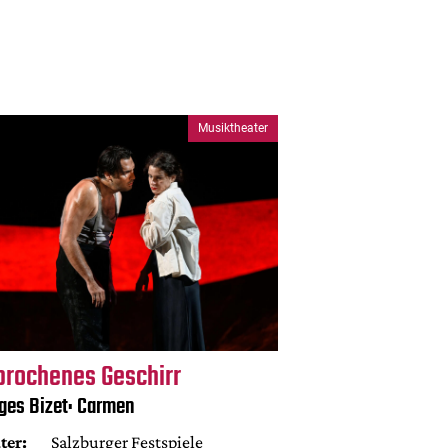
Musiktheater
brochenes Geschirr
ges Bizet: Carmen
ter:
Salzburger Festspiele