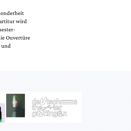
sonderheit
artitur wird
hester-
die Ouvertüre
g und