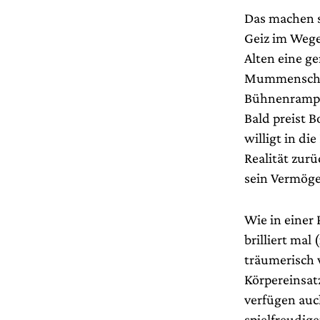
Das machen s
Geiz im Wege
Alten eine g
Mummenschan
Bühnenrampe
Bald preist 
willigt in d
Realität zur
sein Vermög
Wie in einer 
brilliert ma
träumerisch 
Körpereinsat
verfügen auc
spielfreudig