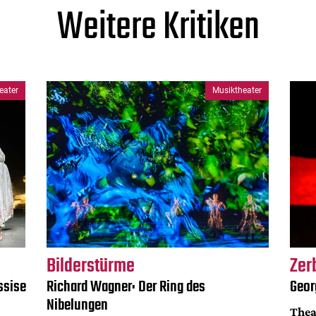
Weitere Kritiken
eater
Musiktheater
Bilderstürme
Zer
ssise
Richard Wagner: Der Ring des
Geor
Nibelungen
Thea