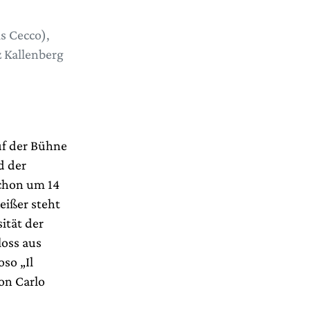
s Cecco),
z Kallenberg
uf der Bühne
d der
schon um 14
eißer steht
ität der
loss aus
so „Il
on Carlo