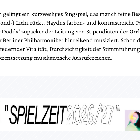
 gelingt ein kurzweiliges Singspiel, das manch feine Be
Mond-) Licht rückt. Haydns farben- und kontrastreiche P
y Dodds‘ zupackender Leitung von Stipendiaten der Orc
 Berliner Philharmoniker hinreißend musiziert. Schon 
 federnder Vitalität, Durchsichtigkeit der Stimmführun
Akzentsetzung musikantische Ausrufezeichen.