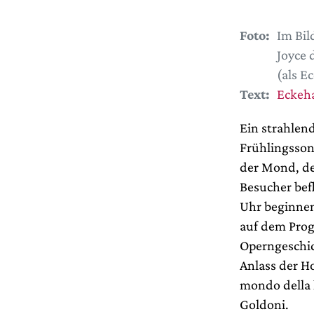
Foto:
Im Bil
Joyce 
(als E
Text:
Eckeha
Ein strahlen
Frühlingsson
der Mond, de
Besucher bef
Uhr beginnen
auf dem Progr
Operngeschic
Anlass der H
mondo della 
Goldoni.