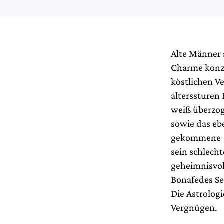
Alte Männer 
Charme konze
köstlichen V
alterssturen
weiß überzoge
sowie das eb
gekommene (v
sein schlech
geheimnisvoll
Bonafedes Se
Die Astrologi
Vergnügen.