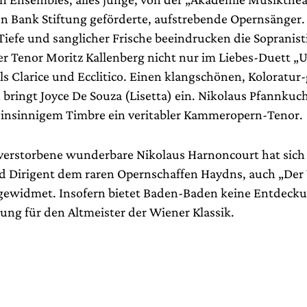
n Bank Stiftung geförderte, aufstrebende Opernsänger.
iefe und sanglicher Frische beeindrucken die Sopranisti
r Tenor Moritz Kallenberg nicht nur im Liebes-Duett „U
als Clarice und Ecclitico. Einen klangschönen, Koloratur
bringt Joyce De Souza (Lisetta) ein. Nikolaus Pfannkuch
feinsinnigem Timbre ein veritabler Kammeropern-Tenor.
 verstorbene wunderbare Nikolaus Harnoncourt hat sich 
d Dirigent dem raren Opernschaffen Haydns, auch „Der 
widmet. Insofern bietet Baden-Baden keine Entdeckun
ng für den Altmeister der Wiener Klassik.