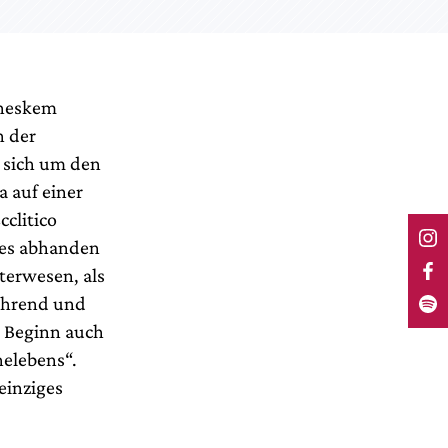
oneskem
n der
 sich um den
a auf einer
clitico
edes abhanden
terwesen, als
rührend und
u Beginn auch
helebens“.
 einziges