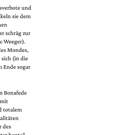
tsverbote und
ukeln sie dem
nen
r schräg zur
c Weeger).
 des Mondes,
sich (in die
am Ende sogar
ein Bonafede
 mit
d totalem
alitäten
r des
ter heute“