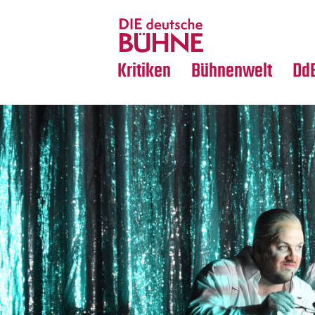
Tanz
Nachrufe
Crossover
Medientipps
Kritiken
Bühnenwelt
Dd