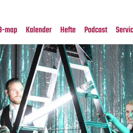
Premierensuche
Alle Hefte
Partne
Festival-Planer
Leseproben
Media
B-map
Kalender
Hefte
Podcast
Servi