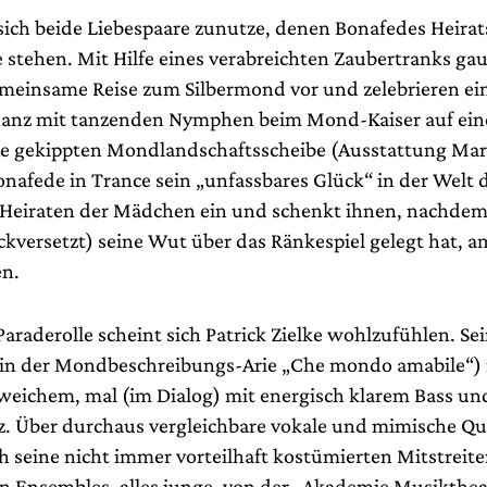
ich beide Liebespaare zunutze, denen Bonafedes Heira
 stehen. Mit Hilfe eines verabreichten Zaubertranks ga
emeinsame Reise zum Silbermond vor und zelebrieren ei
z mit tanzenden Nymphen beim Mond-Kaiser auf eine
 gekippten Mondlandschaftsscheibe (Ausstattung Mar
Bonafede in Trance sein „unfassbares Glück“ in der Welt
ie Heiraten der Mädchen ein und schenkt ihnen, nachdem 
ückversetzt) seine Wut über das Ränkespiel gelegt hat, 
en.
Paraderolle scheint sich Patrick Zielke wohlzufühlen. S
l (in der Mondbeschreibungs-Arie „Che mondo amabile“)
weichem, mal (im Dialog) mit energisch klarem Bass un
z. Über durchaus vergleichbare vokale und mimische Qu
h seine nicht immer vorteilhaft kostümierten Mitstreite
en Ensembles, alles junge, von der „Akademie Musikthea