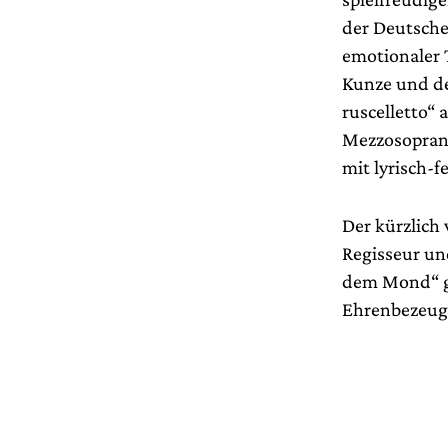
der Deutsche
emotionaler T
Kunze und de
ruscelletto“ 
Mezzosopran 
mit lyrisch-
Der kürzlich
Regisseur un
dem Mond“ ge
Ehrenbezeugu