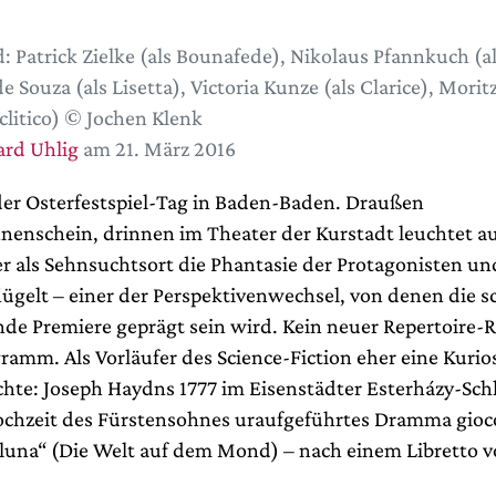
d: Patrick Zielke (als Bounafede), Nikolaus Pfannkuch (al
de Souza (als Lisetta), Victoria Kunze (als Clarice), Morit
cclitico) © Jochen Klenk
rd Uhlig
am 21. März 2016
der Osterfestspiel-Tag in Baden-Baden. Draußen
nenschein, drinnen im Theater der Kurstadt leuchtet a
r als Sehnsuchtsort die Phantasie der Protagonisten un
lügelt – einer der Perspektivenwechsel, von denen die 
de Premiere geprägt sein wird. Kein neuer Repertoire-R
amm. Als Vorläufer des Science-Fiction eher eine Kurios
hte: Joseph Haydns 1777 im Eisenstädter Esterházy-Sch
ochzeit des Fürstensohnes uraufgeführtes Dramma gioco
luna“ (Die Welt auf dem Mond) – nach einem Libretto v