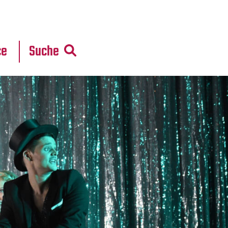
r
daten
ce
Suche