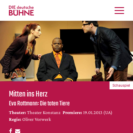
Kritiken
Schauspiel
Musiktheater
Tanz
Crossover
Bühnenwelt
Festivals & Veranstaltungen
Schauspiel
Menschen & Theater
Mitten ins Herz
Themen
Eva Rottmann: Die toten Tiere
Internationales
Theater:
Theater Konstanz
Premiere:
19.01.2013 (UA)
Nachrufe
Regie:
Oliver Vorwerk
Medientipps