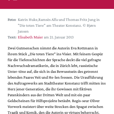
DdB-map
Kalender
Premierensuche
Foto:
Katrin Huke,Ramsès Alfa und Thomas Fritz Jung in
"Die toten Tiere" am Theater Konstanz. © Bjørn
Festival-Planer
Jansen
Hefte
Text:
Elisabeth Maier
am 21. Januar 2013
Alle Hefte
Zwei Gutmenschen nimmt die Autorin Eva Rottmann in
Leseproben
ihrem Stück „Die toten Tiere“ ins Visier. Mit feinem Gespür
für die Tiefenschichten der Sprache deckt die viel gefragte
Podcast
Nachwuchsdramatikerin, die in Zürich lebt, rassistische
Service
Unter-töne auf, die sich in das Bewusstsein des getrennt
lebenden Paares Veit und He-len fressen. Die Uraufführung
Shop / Abo
des Auftragswerks am Stadttheater Konstanz trifft mitten ins
Newsletter
Herz jener Generation, die ihr Gewissen mit fiktiven
Redaktion
Patenkindern aus der Dritten Welt und mit ein paar
Geldscheinen für Hilfsprojekte betäubt. Regis-seur Oliver
Autor:innen
Vorwerk meistert über weite Strecken den Spagat zwischen
Partner
Tragik und Komik, den die Autorin so virtuos beherrscht.