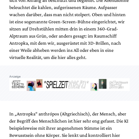
sich von Anfang an beschützt und begleitet. Die Abendsonne
Mediadaten
beleuchtet die kahlen, aufgerissenen Räume. Aufpasser
Suche
wachen darüber, dass man nicht stolpert. Oben und hinten
ist eine sogenannte Green-Screen-Bühne eingerichtet, wir
sitzen auf Drehstühlen mitten drin in einem 360-Grad-
Alptraum aus Grün, oder anders gesagt: im Raumschiff
Antropka, mit dem wir, ausgerüstet mit 3D-Brillen, nach
einer Weile abheben werden ins All oder eben in eine
virtuelle Realität, um die hier alles geht.
Anzeige
In „Antropka“ anthrópos (Altgriechisch), der Mensch, aber
der Begriff des Menschlichen ist hier sehr eng gefasst. Die KI
beispielsweise mit ihrer angenehmen Stimme ist ein
Bewusstsein ohne Körper. Sie lenkt und kontrolliert hier