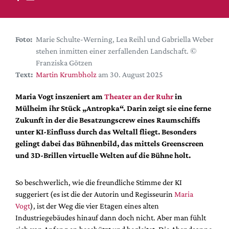
DdB-map
Kalender
Premierensuche
Foto:
Marie Schulte-Werning, Lea Reihl und Gabriella Weber
stehen inmitten einer zerfallenden Landschaft. ©
Festival-Planer
Franziska Götzen
Hefte
Text:
Martin Krumbholz
am 30. August 2025
Alle Hefte
Maria Vogt inszeniert am
Theater an der Ruhr
in
Leseproben
Mülheim ihr Stück „Antropka“. Darin zeigt sie eine ferne
Zukunft in der die Besatzungscrew eines Raumschiffs
Podcast
unter KI-Einfluss durch das Weltall fliegt. Besonders
Service
gelingt dabei das Bühnenbild, das mittels Greenscreen
und 3D-Brillen virtuelle Welten auf die Bühne holt.
Shop / Abo
Newsletter
So beschwerlich, wie die freundliche Stimme der KI
Redaktion
suggeriert (es ist die der Autorin und Regisseurin
Maria
Autor:innen
Vogt
), ist der Weg die vier Etagen eines alten
Industriegebäudes hinauf dann doch nicht. Aber man fühlt
Partner