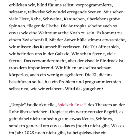
erblicken wir, blind für uns selbst, vorprogrammierte,
seltsame, teilweise Schwindel erregende Szenen. Wir sehen
viele Tiere, Rehe, Schweine, Kaninchen, überlebensgroße
Spinnen, fliegende Fische. Die Antropka scheint auch so
etwas wie eine Weltraumarche Noah zu sein. Es kommt zu
einem Zwischenfall. Mit der Außenhülle stimmt etwas nicht,
wir müssen das Raumschiff verlassen. Die Tür öffnet sich,
wir befinden uns in der Galaxie. Wir sehen Sterne, viele
Sterne. Das verwundert nicht, aber der visuelle Eindruck ist
trotzdem imponierend. Wir fühlen uns selbst seltsam
körperlos, auch ein wenig ausgeliefert. Die KI, die uns
beschützen sollte, hat ein Problem und programmiert sich
selbst neu, wie wir erfahren. Wird das gutgehen?
„Utopie“ ist die aktuelle „
Spielzeit-Insel
“ des Theaters an der
Ruhr überschrieben. Utopie ist ein wertneutraler Begriff, es
geht dabei nicht unbedingt um etwas Neues, Schönes,
sondern generell um etwas, das es (noch) nicht gibt. Was es
im Jahr 2025 noch nicht gibt, ist beispielsweise ein