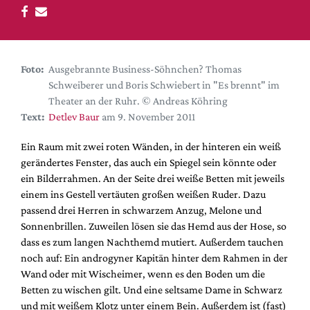
DdB-map
Kalender
Premierensuche
Foto:
Ausgebrannte Business-Söhnchen? Thomas
Festival-Planer
Schweiberer und Boris Schwiebert in "Es brennt" im
Hefte
Theater an der Ruhr. © Andreas Köhring
Text:
Detlev Baur
am 9. November 2011
Alle Hefte
Leseproben
Ein Raum mit zwei roten Wänden, in der hinteren ein weiß
gerändertes Fenster, das auch ein Spiegel sein könnte oder
Podcast
ein Bilderrahmen. An der Seite drei weiße Betten mit jeweils
Service
einem ins Gestell vertäuten großen weißen Ruder. Dazu
passend drei Herren in schwarzem Anzug, Melone und
Shop / Abo
Sonnenbrillen. Zuweilen lösen sie das Hemd aus der Hose, so
Newsletter
dass es zum langen Nachthemd mutiert. Außerdem tauchen
Redaktion
noch auf: Ein androgyner Kapitän hinter dem Rahmen in der
Wand oder mit Wischeimer, wenn es den Boden um die
Autor:innen
Betten zu wischen gilt. Und eine seltsame Dame in Schwarz
Partner
und mit weißem Klotz unter einem Bein. Außerdem ist (fast)