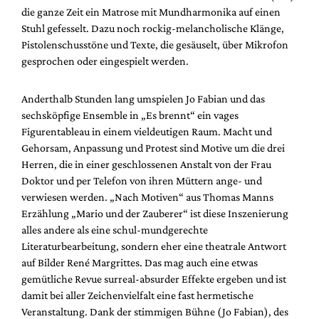
Mediadaten
die ganze Zeit ein Matrose mit Mundharmonika auf einen
Stuhl gefesselt. Dazu noch rockig-melancholische Klänge,
Suche
Pistolenschusstöne und Texte, die gesäuselt, über Mikrofon
gesprochen oder eingespielt werden.
Anderthalb Stunden lang umspielen Jo Fabian und das
sechsköpfige Ensemble in „Es brennt“ ein vages
Figurentableau in einem vieldeutigen Raum. Macht und
Gehorsam, Anpassung und Protest sind Motive um die drei
Herren, die in einer geschlossenen Anstalt von der Frau
Doktor und per Telefon von ihren Müttern ange- und
verwiesen werden. „Nach Motiven“ aus Thomas Manns
Erzählung „Mario und der Zauberer“ ist diese Inszenierung
alles andere als eine schul-mundgerechte
Literaturbearbeitung, sondern eher eine theatrale Antwort
auf Bilder René Margrittes. Das mag auch eine etwas
gemütliche Revue surreal-absurder Effekte ergeben und ist
damit bei aller Zeichenvielfalt eine fast hermetische
Veranstaltung. Dank der stimmigen Bühne (Jo Fabian), des