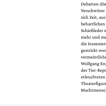
Debatten übe
Verschwörer 
sich Zeit, au
beharrlichen 
Schießleder s
mehr und meh
die Inszenie
gestrickt wer
vermeintlich
Wolfgang Eng
der Tier-Repu
erleuchteten 
Theaterfigur
Machtmensch