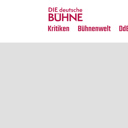
Tanz
Nachrufe
Crossover
Medientipps
Kritiken
Bühnenwelt
Dd