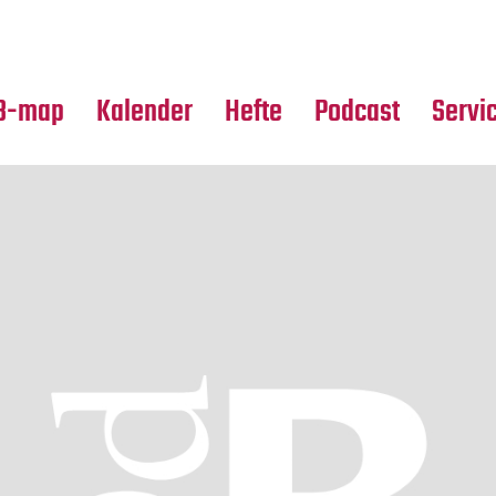
Premierensuche
Alle Hefte
Partne
Festival-Planer
Leseproben
Media
B-map
Kalender
Hefte
Podcast
Servi