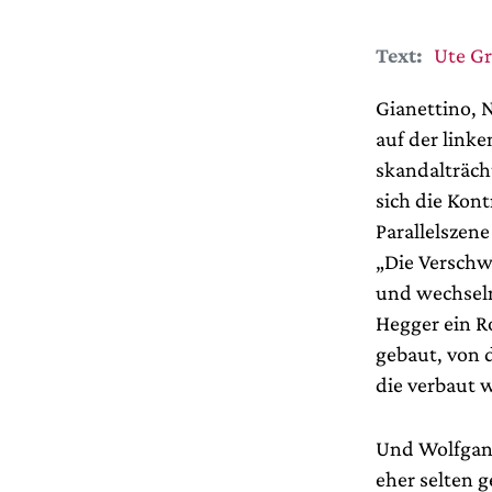
Text:
Ute G
Gianettino, 
auf der link
skandalträch
sich die Kon
Parallelszene
„Die Verschw
und wechseln
Hegger ein R
gebaut, von 
die verbaut w
Und Wolfgang
eher selten g