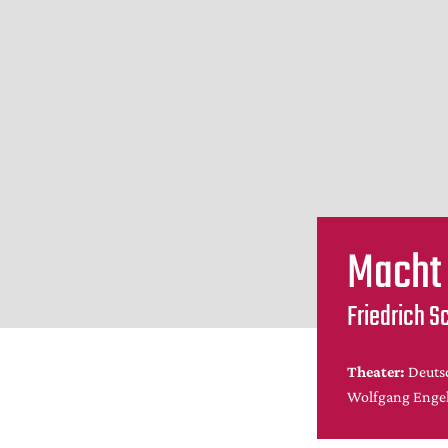
Macht 
Friedrich S
Theater:
Deuts
Wolfgang Enge