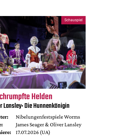
Schauspiel
chrumpfte Helden
er Lansley: Die Hunnenkönigin
ter:
Nibelungenfestspiele Worms
e:
James Seager & Oliver Lansley
iere:
17.07.2026 (UA)