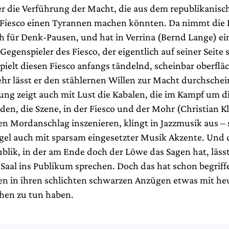
r die Verführung der Macht, die aus dem republikanisc
Fiesco einen Tyrannen machen könnten. Da nimmt die 
ch für Denk-Pausen, und hat in Verrina (Bernd Lange) ei
Gegenspieler des Fiesco, der eigentlich auf seiner Seite 
pielt diesen Fiesco anfangs tändelnd, scheinbar oberflä
r lässt er den stählernen Willen zur Macht durchsche
rung zeigt auch mit Lust die Kabalen, die im Kampf um 
den, die Szene, in der Fiesco und der Mohr (Christian Kl
en Mordanschlag inszenieren, klingt in Jazzmusik aus – 
el auch mit sparsam eingesetzter Musik Akzente. Und d
blik, in der am Ende doch der Löwe das Sagen hat, lässt
Saal ins Publikum sprechen. Doch das hat schon begriff
en in ihren schlichten schwarzen Anzügen etwas mit he
en zu tun haben.