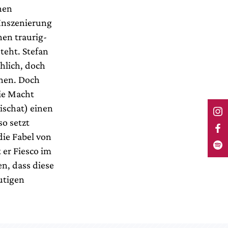
hen
Inszenierung
nen traurig-
steht. Stefan
chlich, doch
inen. Doch
die Macht
ischat) einen
so setzt
ie Fabel von
 er Fiesco im
en, dass diese
utigen