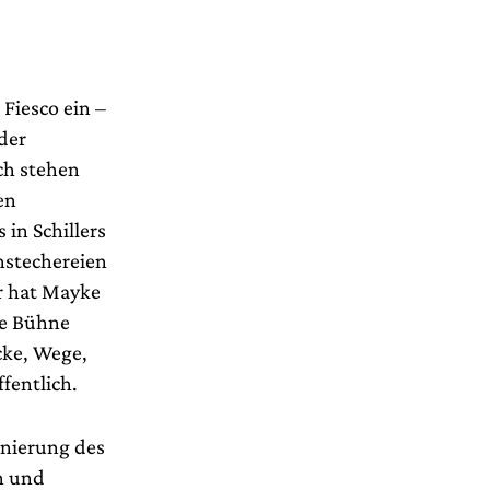
Fiesco ein –
der
ch stehen
en
in Schillers
hstechereien
r hat Mayke
ie Bühne
cke, Wege,
fentlich.
enierung des
en und