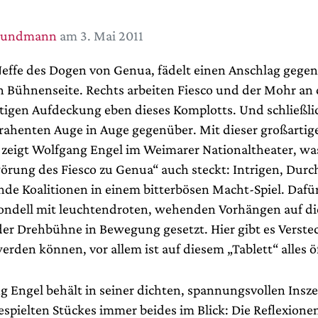
rundmann
am 3. Mai 2011
Neffe des Dogen von Genua, fädelt einen Anschlag gegen 
en Bühnenseite. Rechts arbeiten Fiesco und der Mohr an 
tigen Aufdeckung eben dieses Komplotts. Und schließli
trahenten Auge in Auge gegenüber. Mit dieser großartig
 zeigt Wolfgang Engel im Weimarer Nationaltheater, was 
örung des Fiesco zu Genua“ auch steckt: Intrigen, Durc
de Koalitionen in einem bitterbösen Macht-Spiel. Dafü
ondell mit leuchtendroten, wehenden Vorhängen auf d
der Drehbühne in Bewegung gesetzt. Hier gibt es Verste
erden können, vor allem ist auf diesem „Tablett“ alles öf
 Engel behält in seiner dichten, spannungsvollen Insz
espielten Stückes immer beides im Blick: Die Reflexion