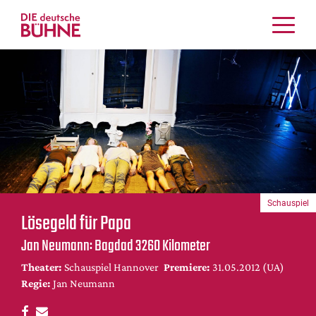
Kritiken
Schauspiel
Musiktheater
Tanz
Crossover
Bühnenwelt
Festivals & Veranstaltungen
Schauspiel
Menschen & Theater
Lösegeld für Papa
Themen
Jan Neumann: Bagdad 3260 Kilometer
Internationales
Theater:
Schauspiel Hannover
Premiere:
31.05.2012 (UA)
Nachrufe
Regie:
Jan Neumann
Medientipps