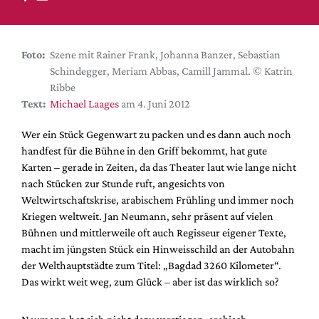
DdB-map
Kalender
Premierensuche
Foto:
Szene mit Rainer Frank, Johanna Banzer, Sebastian
Schindegger, Meriam Abbas, Camill Jammal. © Katrin
Festival-Planer
Ribbe
Hefte
Text:
Michael Laages
am 4. Juni 2012
Alle Hefte
Wer ein Stück Gegenwart zu packen und es dann auch noch
Leseproben
handfest für die Bühne in den Griff bekommt, hat gute
Karten – gerade in Zeiten, da das Theater laut wie lange nicht
Podcast
nach Stücken zur Stunde ruft, angesichts von
Service
Weltwirtschaftskrise, arabischem Frühling und immer noch
Kriegen weltweit. Jan Neumann, sehr präsent auf vielen
Shop / Abo
Bühnen und mittlerweile oft auch Regisseur eigener Texte,
Newsletter
macht im jüngsten Stück ein Hinweisschild an der Autobahn
Redaktion
der Welthauptstädte zum Titel: „Bagdad 3260 Kilometer“.
Das wirkt weit weg, zum Glück – aber ist das wirklich so?
Autor:innen
Partner