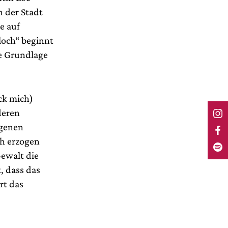
n der Stadt
e auf
loch“ beginnt
ie Grundlage
ick mich)
deren
igenen
ch erzogen
Gewalt die
, dass das
rt das