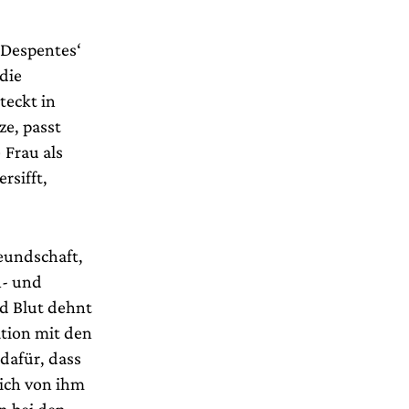
 Despentes‘
 die
teckt in
ze, passt
 Frau als
rsifft,
eundschaft,
h- und
d Blut dehnt
ation mit den
dafür, dass
sich von ihm
n bei den