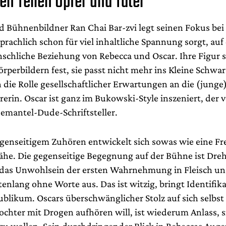
en Teilen Opfer und Täter
d Bühnenbildner Ran Chai Bar-zvi legt seinen Fokus bei
sprachlich schon für viel inhaltliche Spannung sorgt, auf
chliche Beziehung von Rebecca und Oscar. Ihre Figur s
rperbildern fest, sie passt nicht mehr ins Kleine Schwar
 die Rolle gesellschaftlicher Erwartungen an die (junge)
erin. Oscar ist ganz im Bukowski-Style inszeniert, der ve
demantel-Dude-Schriftsteller.
genseitigem Zuhören entwickelt sich sowas wie eine Fr
he. Die gegenseitige Begegnung auf der Bühne ist Dre
das Unwohlsein der ersten Wahrnehmung in Fleisch un
enlang ohne Worte aus. Das ist witzig, bringt Identifik
blikum. Oscars überschwänglicher Stolz auf sich selbst 
Tochter mit Drogen aufhören will, ist wiederum Anlass, 
 zu wollen. Sein durchdringender Blick in Rebeccas Auge