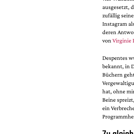
ausgesetzt, d
zufällig sein
Instagram als
deren Antwor
von
Virginie
Despentes wu
bekannt, in 
Büchern geht
Vergewaltigu
hat, ohne mi
Beine spreizt
ein Verbreche
Programmhef