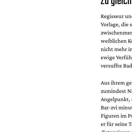
Zu gleich
Regisseur un
Vorlage, die 
zwischenmens
weiblichen Kö
nicht mehr in
ewige Verführ
versuffte Ba
Aus ihrem ge
zumindest Nä
Angelpunkt, 
Bar-zvi minut
Figuren im Pu
er für seine 
distanzieren