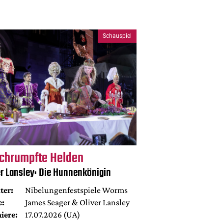
Schauspiel
chrumpfte Helden
er Lansley: Die Hunnenkönigin
ter:
Nibelungenfestspiele Worms
e:
James Seager & Oliver Lansley
iere:
17.07.2026 (UA)