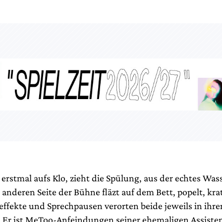
erstmal aufs Klo, zieht die Spülung, aus der echtes Wass
 anderen Seite der Bühne fläzt auf dem Bett, popelt, krat
teffekte und Sprechpausen verorten beide jeweils in ihr
 Er ist MeToo-Anfeindungen seiner ehemaligen Assiste