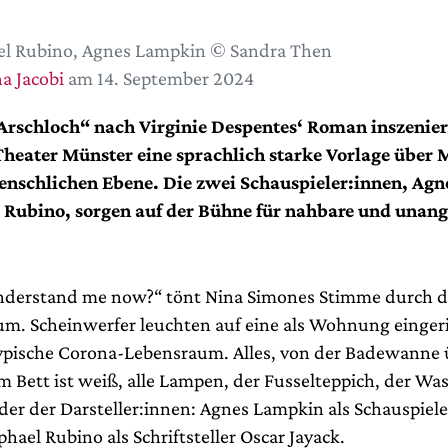
el Rubino, Agnes Lampkin © Sandra Then
a Jacobi
am 14. September 2024
Arschloch“ nach Virginie Despentes‘ Roman inszenier
heater Münster eine sprachlich starke Vorlage über 
menschlichen Ebene. Die zwei Schauspieler:innen, Ag
 Rubino, sorgen auf der Bühne für nahbare und una
nderstand me now?“ tönt Nina Simones Stimme durch 
m. Scheinwerfer leuchten auf eine als Wohnung einger
ypische Corona-Lebensraum. Alles, von der Badewanne 
m Bett ist weiß, alle Lampen, der Fusselteppich, der Wa
ider der Darsteller:innen: Agnes Lampkin als Schauspiel
hael Rubino als Schriftsteller Oscar Jayack.