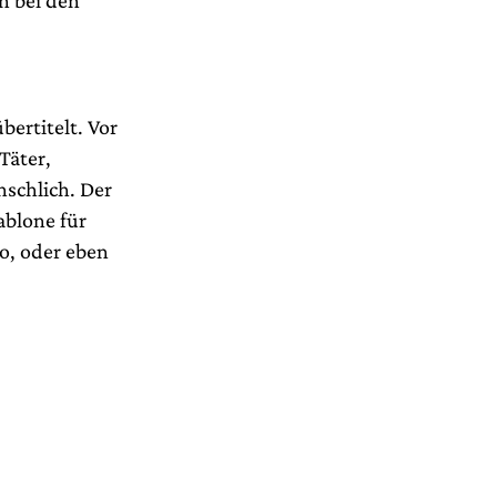
ertitelt. Vor
Täter,
nschlich. Der
ablone für
o, oder eben