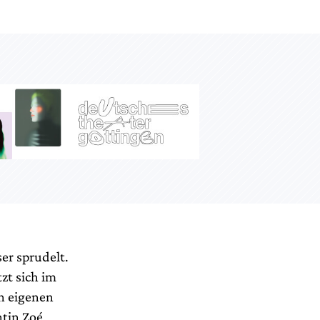
er sprudelt.
zt sich im
en eigenen
ntin Zoé