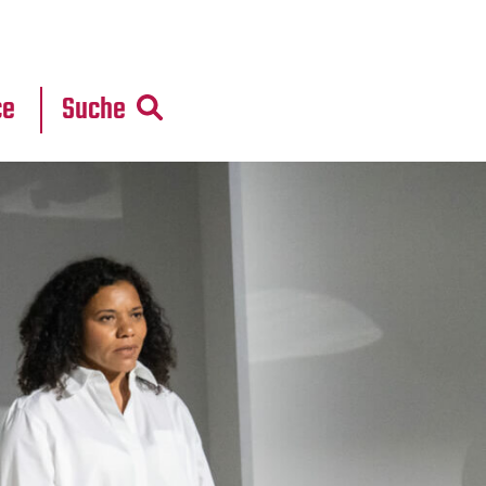
r
daten
ce
Suche