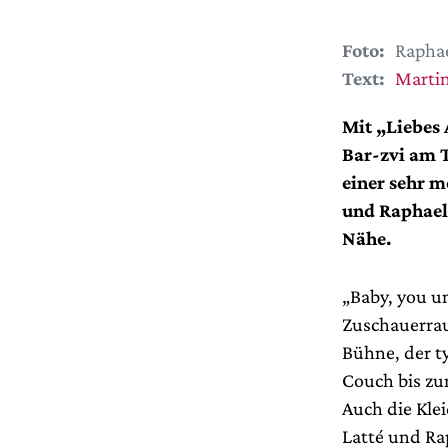
Foto:
Rapha
Text:
Martin
Mit „Liebes 
Bar-zvi am T
einer sehr 
und Raphael
Nähe.
„Baby, you u
Zuschauerrau
Bühne, der t
Couch bis zu
Auch die Kle
Latté und Rap