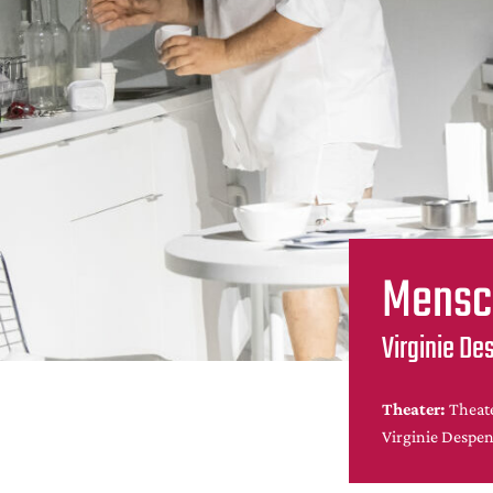
Mensc
Virginie De
Theater:
Theat
Virginie Despen