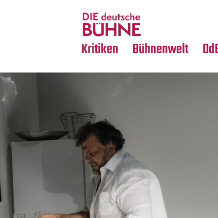
Tanz
Nachrufe
Crossover
Medientipps
Kritiken
Bühnenwelt
Dd