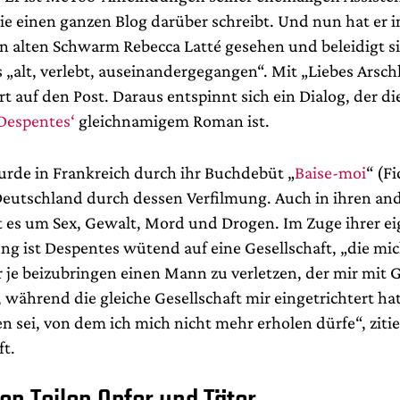
ie einen ganzen Blog darüber schreibt. Und nun hat er i
en alten Schwarm Rebecca Latté gesehen und beleidigt si
 „alt, verlebt, auseinandergegangen“. Mit „Liebes Arsch
t auf den Post. Daraus entspinnt sich ein Dialog, der d
 Despentes‘
gleichnamigem Roman ist.
rde in Frankreich durch ihr Buchdebüt „
Baise-moi
“ (F
Deutschland durch dessen Verfilmung. Auch in ihren an
 es um Sex, Gewalt, Mord und Drogen. Im Zuge ihrer e
ng ist Despentes wütend auf eine Gesellschaft, „die mi
r je beizubringen einen Mann zu verletzen, der mir mit 
, während die gleiche Gesellschaft mir eingetrichtert hat
n sei, von dem ich mich nicht mehr erholen dürfe“, zitie
t.