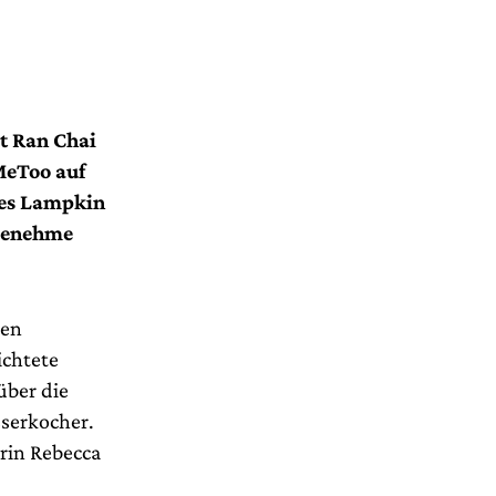
t Ran Chai
MeToo auf
nes Lampkin
ngenehme
den
ichtete
über die
sserkocher.
erin Rebecca