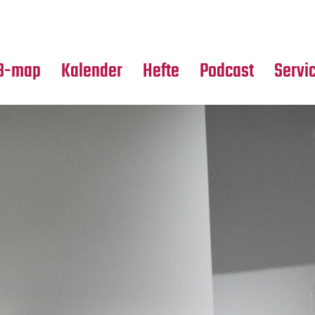
Premierensuche
Alle Hefte
Partne
Festival-Planer
Leseproben
Media
B-map
Kalender
Hefte
Podcast
Servi