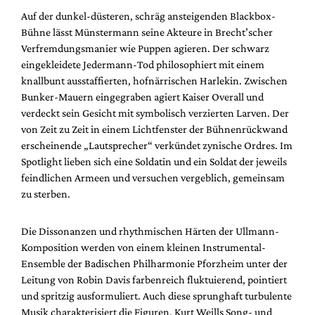
Auf der dunkel-düsteren, schräg ansteigenden Blackbox-
Bühne lässt Münstermann seine Akteure in Brecht’scher
Verfremdungsmanier wie Puppen agieren. Der schwarz
eingekleidete Jedermann-Tod philosophiert mit einem
knallbunt ausstaffierten, hofnärrischen Harlekin. Zwischen
Bunker-Mauern eingegraben agiert Kaiser Overall und
verdeckt sein Gesicht mit symbolisch verzierten Larven. Der
von Zeit zu Zeit in einem Lichtfenster der Bühnenrückwand
erscheinende „Lautsprecher“ verkündet zynische Ordres. Im
Spotlight lieben sich eine Soldatin und ein Soldat der jeweils
feindlichen Armeen und versuchen vergeblich, gemeinsam
zu sterben.
Die Dissonanzen und rhythmischen Härten der Ullmann-
Komposition werden von einem kleinen Instrumental-
Ensemble der Badischen Philharmonie Pforzheim unter der
Leitung von Robin Davis farbenreich fluktuierend, pointiert
und spritzig ausformuliert. Auch diese sprunghaft turbulente
Musik charakterisiert die Figuren. Kurt Weills Song- und