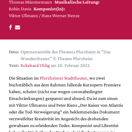
DdB-map
Thomas Münstermann
Musikalische Leitung:
Robin Davis
Komponist(in):
Kalender
Viktor Ullmann / Hans Werner Henze
Premierensuche
Festival-Planer
Hefte
Foto:
Opernensemble des Theaters Pforzheim in "Das
Alle Hefte
Wundertheater" © Theater Pforzheim
Leseproben
Text:
Eckehard Uhlig
am 20. Februar 2022
Podcast
Die Situation im
Pforzheimer Stadttheater
, wo zwei
Service
buchstäblich aus dem Rahmen fallende Kurzopern Premiere
haben, scheint (nicht nur wegen coronabedingter
Shop / Abo
Einschränkungen) gespannt und absurd. Da ist zum einen
Newsletter
mit Viktor Ullmanns und Peter Kiens „Der Kaiser von Atlantis
Redaktion
oder die Tod-Verweigerung“ ein beklemmendes Dokument
Autor:innen
verzweifelter Kreativität im Angesicht des drohenden
gewaltsam zu erleidenden Todes. Komponist und Librettist
Partner