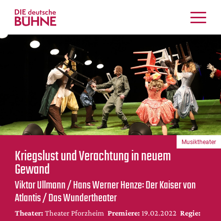
Kritiken
Schauspiel
Musiktheater
Tanz
Crossover
Bühnenwelt
Festivals & Veranstaltungen
Musiktheater
Menschen & Theater
Kriegslust und Verachtung in neuem
Themen
Gewand
Internationales
Viktor Ullmann / Hans Werner Henze: Der Kaiser von
Nachrufe
Atlantis / Das Wundertheater
Medientipps
Theater:
Theater Pforzheim
Premiere:
19.02.2022
Regie: