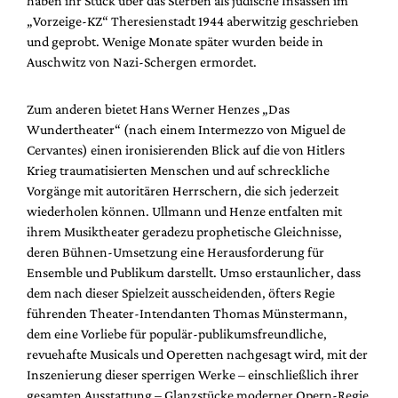
haben ihr Stück über das Sterben als jüdische Insassen im
Mediadaten
„Vorzeige-KZ“ Theresienstadt 1944 aberwitzig geschrieben
Suche
und geprobt. Wenige Monate später wurden beide in
Auschwitz von Nazi-Schergen ermordet.
Zum anderen bietet Hans Werner Henzes „Das
Wundertheater“ (nach einem Intermezzo von Miguel de
Cervantes) einen ironisierenden Blick auf die von Hitlers
Krieg traumatisierten Menschen und auf schreckliche
Vorgänge mit autoritären Herrschern, die sich jederzeit
wiederholen können. Ullmann und Henze entfalten mit
ihrem Musiktheater geradezu prophetische Gleichnisse,
deren Bühnen-Umsetzung eine Herausforderung für
Ensemble und Publikum darstellt. Umso erstaunlicher, dass
dem nach dieser Spielzeit ausscheidenden, öfters Regie
führenden Theater-Intendanten Thomas Münstermann,
dem eine Vorliebe für populär-publikumsfreundliche,
revuehafte Musicals und Operetten nachgesagt wird, mit der
Inszenierung dieser sperrigen Werke – einschließlich ihrer
gesamten Ausstattung – Glanzstücke moderner Opern-Regie