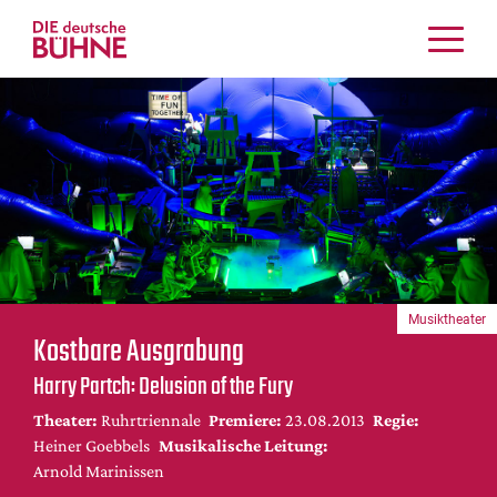
Kritiken
Schauspiel
Musiktheater
Tanz
Crossover
Bühnenwelt
Festivals & Veranstaltungen
Musiktheater
Menschen & Theater
Kostbare Ausgrabung
Themen
Harry Partch: Delusion of the Fury
Internationales
Theater:
Ruhrtriennale
Premiere:
23.08.2013
Regie:
Nachrufe
Heiner Goebbels
Musikalische Leitung:
Medientipps
Arnold Marinissen