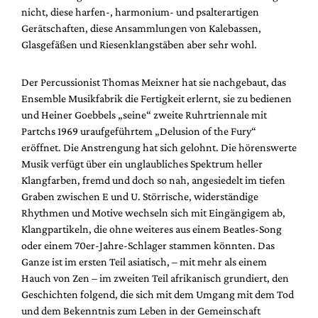
Mediadaten
nicht, diese harfen-, harmonium- und psalterartigen
Gerätschaften, diese Ansammlungen von Kalebassen,
Suche
Glasgefäßen und Riesenklangstäben aber sehr wohl.
Der Percussionist Thomas Meixner hat sie nachgebaut, das
Ensemble Musikfabrik die Fertigkeit erlernt, sie zu bedienen
und Heiner Goebbels „seine“ zweite Ruhrtriennale mit
Partchs 1969 uraufgeführtem „Delusion of the Fury“
eröffnet. Die Anstrengung hat sich gelohnt. Die hörenswerte
Musik verfügt über ein unglaubliches Spektrum heller
Klangfarben, fremd und doch so nah, angesiedelt im tiefen
Graben zwischen E und U. Störrische, widerständige
Rhythmen und Motive wechseln sich mit Eingängigem ab,
Klangpartikeln, die ohne weiteres aus einem Beatles-Song
oder einem 70er-Jahre-Schlager stammen könnten. Das
Ganze ist im ersten Teil asiatisch, – mit mehr als einem
Hauch von Zen – im zweiten Teil afrikanisch grundiert, den
Geschichten folgend, die sich mit dem Umgang mit dem Tod
und dem Bekenntnis zum Leben in der Gemeinschaft