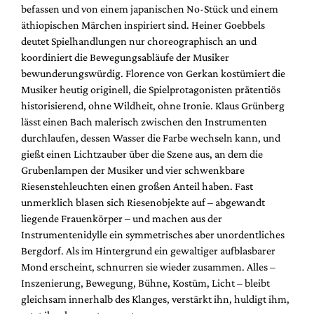
befassen und von einem japanischen No-Stück und einem
äthiopischen Märchen inspiriert sind. Heiner Goebbels
deutet Spielhandlungen nur choreographisch an und
koordiniert die Bewegungsabläufe der Musiker
bewunderungswürdig. Florence von Gerkan kostümiert die
Musiker heutig originell, die Spielprotagonisten prätentiös
historisierend, ohne Wildheit, ohne Ironie. Klaus Grünberg
lässt einen Bach malerisch zwischen den Instrumenten
durchlaufen, dessen Wasser die Farbe wechseln kann, und
gießt einen Lichtzauber über die Szene aus, an dem die
Grubenlampen der Musiker und vier schwenkbare
Riesenstehleuchten einen großen Anteil haben. Fast
unmerklich blasen sich Riesenobjekte auf – abgewandt
liegende Frauenkörper – und machen aus der
Instrumentenidylle ein symmetrisches aber unordentliches
Bergdorf. Als im Hintergrund ein gewaltiger aufblasbarer
Mond erscheint, schnurren sie wieder zusammen. Alles –
Inszenierung, Bewegung, Bühne, Kostüm, Licht – bleibt
gleichsam innerhalb des Klanges, verstärkt ihn, huldigt ihm,