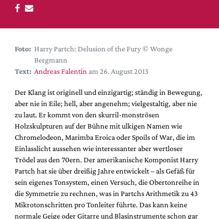
DdB-map
Kalender
Premierensuche
Foto:
Harry Partch: Delusion of the Fury © Wonge
Festival-Planer
Bergmann
Hefte
Text:
Andreas Falentin
am 26. August 2013
Alle Hefte
Der Klang ist originell und einzigartig; ständig in Bewegung,
Leseproben
aber nie in Eile; hell, aber angenehm; vielgestaltig, aber nie
zu laut. Er kommt von den skurril-monströsen
Podcast
Holzskulpturen auf der Bühne mit ulkigen Namen wie
Service
Chromelodeon, Marimba Eroica oder Spoils of War, die im
Einlasslicht aussehen wie interessanter aber wertloser
Shop / Abo
Trödel aus den 70ern. Der amerikanische Komponist Harry
Newsletter
Partch hat sie über dreißig Jahre entwickelt – als Gefäß für
Redaktion
sein eigenes Tonsystem, einen Versuch, die Obertonreihe in
die Symmetrie zu rechnen, was in Partchs Arithmetik zu 43
Autor:innen
Mikrotonschritten pro Tonleiter führte. Das kann keine
Partner
normale Geige oder Gitarre und Blasinstrumente schon gar