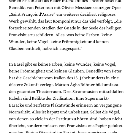
seinen Saisonstart als neuer Intendant des Theater Basel hat
Mediadaten
Benedikt von Peter nun mit Olivier Messiaens einziger Oper
Suche
„Saint François d‘Assise“ ein weiteres dezidiert religiöses
Werk gewählt, das laut Komponist nur das Ziel verfolgt, „die
fortschreitenden Stadien der Gnade in der Seele des heiligen
Franziskus zu schildern. Alles, was keine Farben, keine
Wunder, keine Vögel, keine Frömmigkeit und keinen
Glauben enthielt, habe ich ausgespart.“
In Basel gibt es keine Farben, keine Wunder, keine Vögel,
keine Frömmigkeit und keinen Glauben. Benedikt von Peter
hat die Geschichte vom Italien des 13. Jahrhunderts in eine
düstere Zukunft verlegt. Márton Ághs Bühnenbild umfasst
den gesamten Theaterraum. Drei Strommasten mit schlaffen
Kabeln sind Relikte der Zivilisation. Eine Supermarkt-
Baracke und zerfetzte Plakatwände erinnern an vergangene
Normalität. Alles ist kaputt und unbehaust. Selbst die Vögel,
von denen so viele in der Partitur zu hören sind, haben nicht
überlebt, sondern müssen von Franziskus aus Papier gefaltet
werden. Einige Sitze sind im Parkett herausgerissen, viele