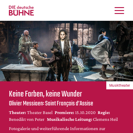
Kritiken
Schauspiel
Musiktheater
Tanz
Crossover
Bühnenwelt
Festivals & Veranstaltungen
Musiktheater
Menschen & Theater
Keine Farben, keine Wunder
Themen
Olivier Messiaen: Saint François d’Assise
Internationales
Theater:
Theater Basel
Premiere:
15.10.2020
Regie:
Nachrufe
Benedikt von Peter
Musikalische Leitung:
Clemens Heil
Medientipps
Fotogalerie und weiterführende Informationen zur