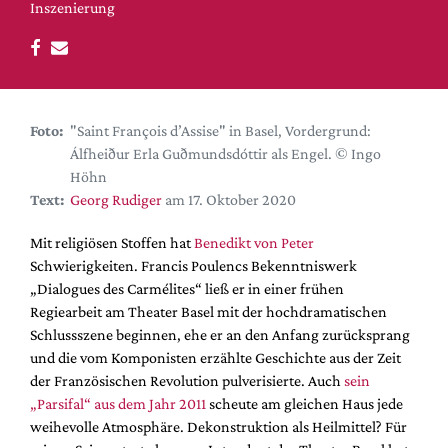
DdB-map
Inszenierung
Kalender
Premierensuche
Festival-Planer
Foto:
"Saint François d’Assise" in Basel, Vordergrund:
Hefte
Álfheiður Erla Guðmundsdóttir als Engel. © Ingo
Alle Hefte
Höhn
Text:
Georg Rudiger
am 17. Oktober 2020
Leseproben
Podcast
Mit religiösen Stoffen hat
Benedikt von Peter
Schwierigkeiten. Francis Poulencs Bekenntniswerk
Service
„Dialogues des Carmélites“ ließ er in einer frühen
Regiearbeit am Theater Basel mit der hochdramatischen
Shop / Abo
Schlussszene beginnen, ehe er an den Anfang zurücksprang
Newsletter
und die vom Komponisten erzählte Geschichte aus der Zeit
Redaktion
der Französischen Revolution pulverisierte. Auch
sein
Autor:innen
„Parsifal“ aus dem Jahr 2011
scheute am gleichen Haus jede
weihevolle Atmosphäre. Dekonstruktion als Heilmittel? Für
Partner