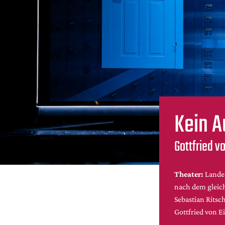
Kein A
Gottfried v
Theater:
Lande
nach dem glei
Sebastian Ritsc
Gottfried von 