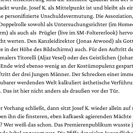
packt wurde. Josef K. als Mittelpunkt ist und bleibt als ei
ne personifizierte Unschuldsvermutung. Die Assoziation,
 Doppelrolle sowohl als Untersuchungsrichter (im Homeo
m) als auch als Prügler (live im SM-Foltererlook) hervor
cht werten. Den Kanzleidirektor (Jonas Atwood) als Got
e in der Höhe des Bildschirms) auch. Für den Auftritt d
lers Titorelli (Aljaz Vesel) oder des Geistlichen (Joha
Ende wird ebenso wenig an der Kostümopulenz gespart
ftritt der drei Jungen Männer. Der Schrecken einer imm
barer werdenden Welt kalkuliert ästhetische Verführu
n. Das ist hier nicht anders als draußen vor der Tür.
 Vorhang schließt, dann sitzt Josef K. wieder allein auf
ben ihn die finsteren, eben kafkaesk agierenden Mächte 
t? Wer weiß das schon. Das Premierenpublikum wusste j
e Jubel angesagt war. Die Pfiffe der vielen Jugendlich