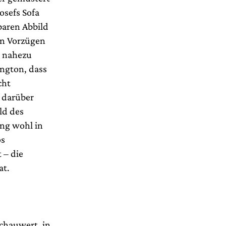
osefs Sofa
baren Abbild
en Vorzügen
, nahezu
ington, dass
cht
l darüber
ld des
ung wohl in
os
 – die
at.
Schauwert, in