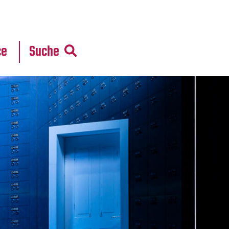
r
daten
ce
Suche