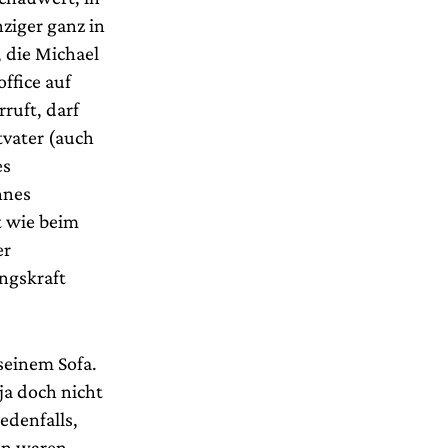
nziger ganz in
 die Michael
ffice auf
ruft, darf
tvater (auch
es
nnes
 wie beim
er
ngskraft
 seinem Sofa.
ja doch nicht
edenfalls,
en waren