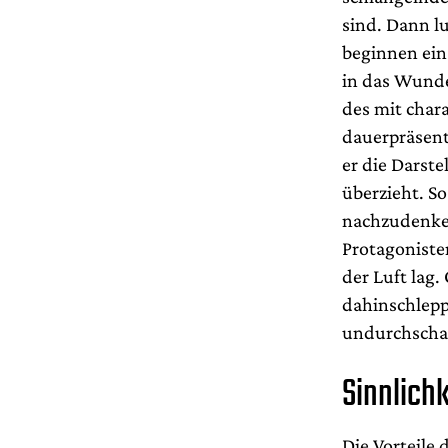
sind. Dann lu
beginnen ein
in das Wunde
des mit chara
dauerpräsent
er die Darst
überzieht. S
nachzudenken
Protagoniste
der Luft lag.
dahinschlepp
undurchschau
Sinnlich
Die Vorteile 