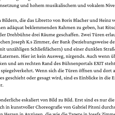
Umsetzung und hohem musikalischem und vokalem Nive
Bildern, die das Libretto von Boris Blacher und Heinz 
nen adäquat beklemmenden Rahmen zu geben, hat Ritsch
er Drehbühne drei Räume geschaffen. Zwei Türen erla
chen Joseph K.s Zimmer, der Bank (beziehungsweise d
it unzähligen Schließfächern) und einer dunklen Straße
Laternen. Hier ist kein Ausweg, nirgends. Auch wenn ü
ken und am rechten Rand des Bühnenportals EXIT steht
 spiegelverkehrt. Wenn sich die Türen öffnen und dort al
s geschieht oder gesagt wird, sind es Einblicke in die 
r.
derliche eskaliert von Bild zu Bild. Erst sind es nur di
h in kunstvoller Choreografie von Gabriel Pitoni durchs
n Herren in Anzügen, die wie die Tapete in Josefs Zimm