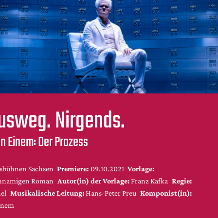
usweg. Nirgends.
on Einem: Der Prozess
sbühnen Sachsen
Premiere:
09.10.2021
Vorlage:
chnamigen Roman
Autor(in) der Vorlage:
Franz Kafka
Regie:
hel
Musikalische Leitung:
Hans-Peter Preu
Komponist(in):
Einem