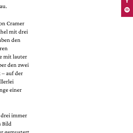
au.
von Cramer
el mit drei
uben den
eren
 mit lauter
ber den zwei
 – auf der
lerlei
Enge einer
e drei immer
 Bild
er gemustert