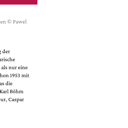
sen © Pawel
g der
arische
als nur eine
chon 1953 mit
as die
 Karl Böhm
eur, Caspar