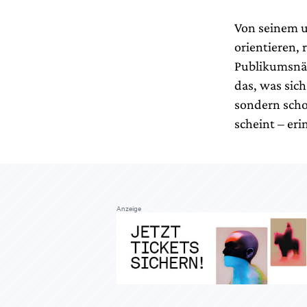
Von seinem u
orientieren, 
Publikumsnäh
das, was sic
sondern scho
scheint – er
Anzeige