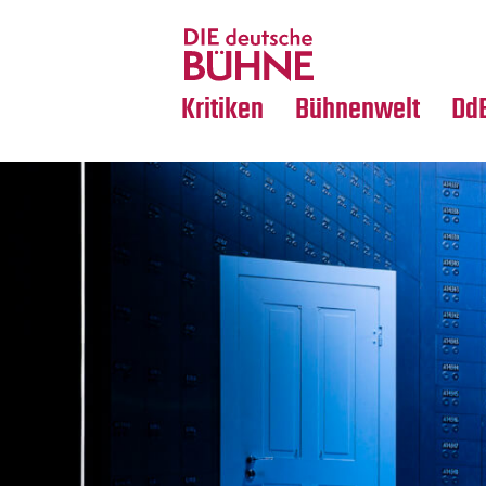
Tanz
Nachrufe
Crossover
Medientipps
Kritiken
Bühnenwelt
Dd