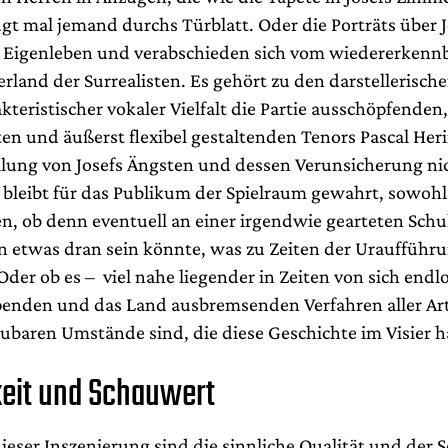
gt mal jemand durchs Türblatt. Oder die Porträts über J
 Eigenleben und verabschieden sich vom wiedererkenn
rland der Surrealisten. Es gehört zu den darstellerisch
kteristischer vokaler Vielfalt die Partie ausschöpfenden
en und äußerst flexibel gestaltenden Tenors Pascal Her
ellung von Josefs Ängsten und dessen Verunsicherung ni
o bleibt für das Publikum der Spielraum gewahrt, sowoh
, ob denn eventuell an einer irgendwie gearteten Schu
n etwas dran sein könnte, was zu Zeiten der Uraufführ
 Oder ob es – viel nahe liegender in Zeiten von sich endl
enden und das Land ausbremsenden Verfahren aller Art
baren Umstände sind, die diese Geschichte im Visier h
keit und Schauwert
dieser Inszenierung sind die sinnliche Qualität und der 