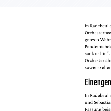
In Radebeul 
Orchesterfass
ganzen Wahrh
Pandemiebekä
sank er hin“
.
Orchester ähn
sowieso ehe
Einengen
In Radebeul 
und Sebastian
Fassung beis