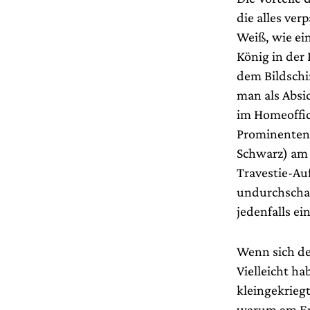
die alles ver
Weiß, wie ei
König in der
dem Bildschir
man als Absi
im Homeoffic
Prominentenma
Schwarz) am 
Travestie-Au
undurchschau
jedenfalls ei
Wenn sich der
Vielleicht ha
kleingekrieg
warum am End