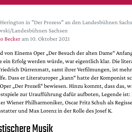
 Herington in "Der Prozess" an den Landesbühnen Sach
wski/Landesbühnen Sachsen
o Becker
am 10. Oktober 2021
ed von Einems Oper „Der Besuch der alten Dame“ Anfan
e ein Erfolg werden würde, war eigentlich klar. Die liter
riedrich Dürrenmatt, samt ihrer Verfilmungen, ist mehr 
lfe. Dass er Literaturoper „kann“ hatte der Komponist s
-Oper „Der Prozeß“ bewiesen. Hinzu kommt, dass das, w
estspiele zur Uraufführung dafür aufboten, Legende ist:
der Wiener Philharmoniker, Oscar Fritz Schuh als Regiss
statter und Max Lorenz in der Rolle des Josef K.
stischere Musik