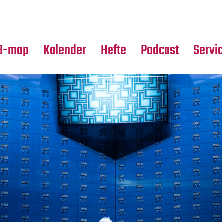
Premierensuche
Alle Hefte
Partne
Festival-Planer
Leseproben
Media
B-map
Kalender
Hefte
Podcast
Servi