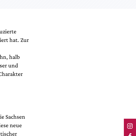
uzierte
ert hat. Zur
hn, halb
user und
 Charakter
nie Sachsen
iese neue
tischer