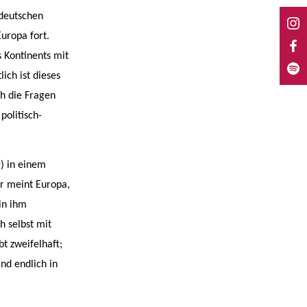
 deutschen
uropa fort.
 Kontinents mit
ich ist dieses
h die Fragen
politisch-
) in einem
Er meint Europa,
in ihm
h selbst mit
t zweifelhaft;
nd endlich in