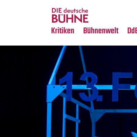
Tanz
Nachrufe
Crossover
Medientipps
Kritiken
Bühnenwelt
Dd