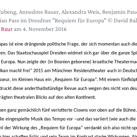
Kubeng, Annedore Bauer, Alexandra Weis, Benjamin Pau
ian Pass im Dresdner "Requiem für Europa" © David Bal
 Baur
am 4. November 2016
opas ist eine drängende politische Frage, der sich momentan auch di
en. Das Staatsschauspiel Dresden widmet sich gar über die ganze Spi
Europa. Nun zeigte der (in Bosnien geborene) kroatische Theaterma
Balkan macht frei“ 2015 am Münchner Residenztheater auch in Deutsc
sseur, im Kleinen Haus ein „Requiem für Europa“. Mit einem fünfköp
ruckt diese anderthalbstündige Revue auch wegen des nicht von de
ägten theatralen Blicks auf den alten Kontinent.
en ganz gemächlich fünf verlotterte Clowns von oben auf die Bühne.
ie eingespielte Musik das Tempo vor –und das variiert (wie auch die 
eil der Wirkung des „Requiem für Europa“ verdankt sich also nicht-s
hier schaffen Frljic und sein Team im Kontrast starke Wirkungen. Als