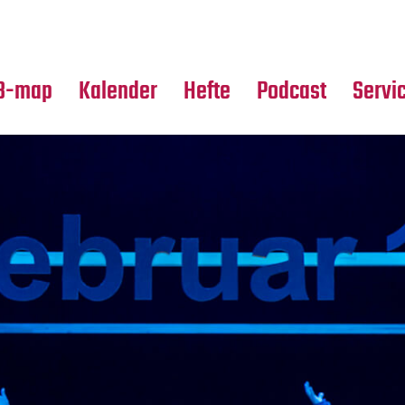
Premierensuche
Alle Hefte
Partne
Festival-Planer
Leseproben
Media
B-map
Kalender
Hefte
Podcast
Servi