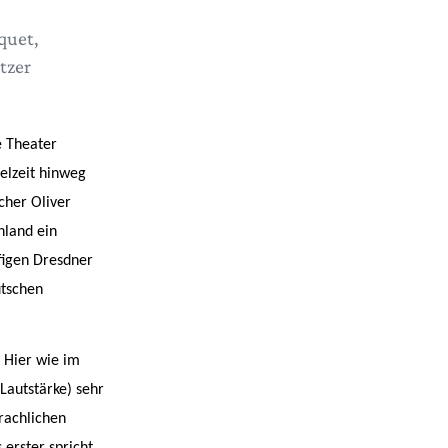
quet,
tzer
e Theater
elzeit hinweg
cher Oliver
hland ein
figen Dresdner
utschen
 Hier wie im
Lautstärke) sehr
prachlichen
 erster spricht