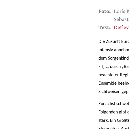
Foto:
Loris 
Sebast
Text:
Detlev
Die Zukunft Eur
intensiv annehm
dem Sorgenkind 
Frljic, durch „
beachteter Regi
Ensemble beeind
Sichtweisen gepr
Zunächst schweb
Folgenden gibt d
stark. Ein Großt
Elementen. Auch 