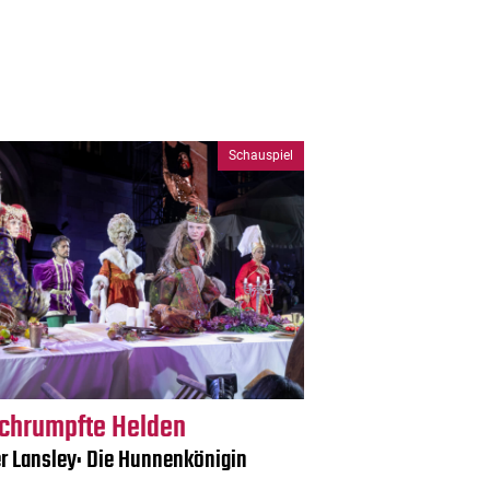
Schauspiel
chrumpfte Helden
er Lansley: Die Hunnenkönigin