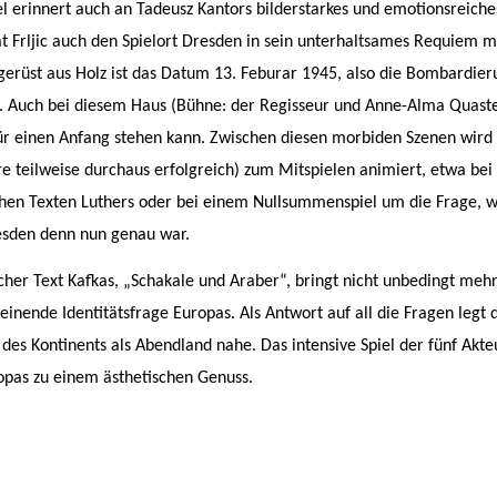
el erinnert auch an Tadeusz Kantors bilderstarkes und emotionsreiche
at Frljic auch den Spielort Dresden in sein unterhaltsames Requiem 
erüst aus Holz ist das Datum 13. Feburar 1945, also die Bombardier
. Auch bei diesem Haus (Bühne: der Regisseur und Anne-Alma Quaste
 für einen Anfang stehen kann. Zwischen diesen morbiden Szenen wird
re teilweise durchaus erfolgreich) zum Mitspielen animiert, etwa bei
chen Texten Luthers oder bei einem Nullsummenspiel um die Frage, w
esden denn nun genau war.
cher Text Kafkas, „Schakale und Araber“, bringt nicht unbedingt mehr 
einende Identitätsfrage Europas. Als Antwort auf all die Fragen legt
 des Kontinents als Abendland nahe. Das intensive Spiel der fünf Akt
opas zu einem ästhetischen Genuss.