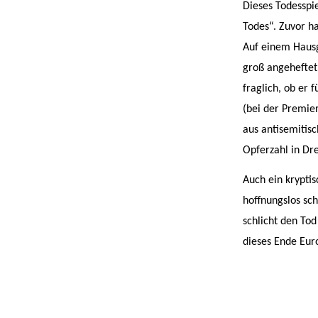
Dieses Todesspi
Todes“. Zuvor h
Auf einem Hausg
groß angeheftet
fraglich, ob er
(bei der Premie
aus antisemitis
Opferzahl in Dr
Auch ein kryptis
hoffnungslos sch
schlicht den Tod
dieses Ende Eur