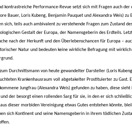
d kontrastreiche Performance-Revue setzt sich mit Fragen auch der
ore Bauer, Loris Kubeng, Benjamin Pauquet und Alexandra Weis) zu E
n sich, teils auch ambivalent zu verstehende Fragen zum Zustand des
logischen Gestalt der Europa, der Namensgeberin des Erdteils. Letztl
che nach der Herkunft und den Überlebenschancen für Europa – auc
torischer Natur und bedeuten keine wirkliche Befragung mit wirklich 
rgrund.
 zum Durchnittsmann von heute gewandelter Darsteller (Loris Kubeng
chteten Krankenhausraum voll abgetakelter Prostituierter zu Gast. 
kommene Jungfrau (Alexandra Weis) gefunden zu haben, diese sieht 
nd der besorgt einen rollenden Sarg für sie, in den er sich schließlic
 aus dieser morbiden Vereinigung etwas Gutes entstehen könnte, bleib
ben sich Kontinent und seine Namensgeberin in ihrem tödlichen Zusta
offen.