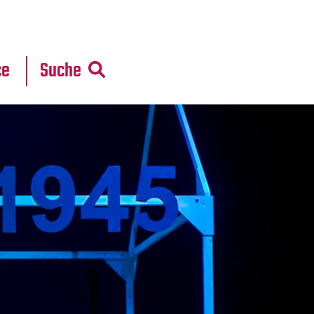
r
daten
ce
Suche