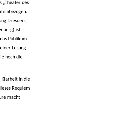
s „Theater des
miteinbezogen.
ung Dresdens,
nberg) ist
 das Publikum
 einer Lesung
ie hoch die
Klarheit in die
 dieses Requiem
eure macht