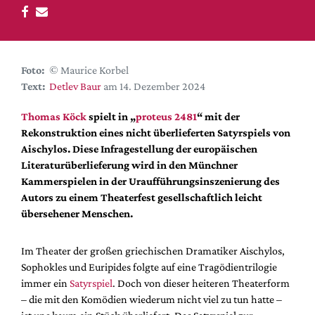
DdB-map
Kalender
Premierensuche
Foto:
© Maurice Korbel
Festival-Planer
Text:
Detlev Baur
am 14. Dezember 2024
Hefte
Thomas Köck
spielt in „
proteus 2481
“ mit der
Alle Hefte
Rekonstruktion eines nicht überlieferten Satyrspiels von
Leseproben
Aischylos. Diese Infragestellung der europäischen
Literaturüberlieferung wird in den Münchner
Podcast
Kammerspielen in der Uraufführungsinszenierung des
Service
Autors zu einem Theaterfest gesellschaftlich leicht
übersehener Menschen.
Shop / Abo
Newsletter
Im Theater der großen griechischen Dramatiker Aischylos,
Redaktion
Sophokles und Euripides folgte auf eine Tragödientrilogie
Autor:innen
immer ein
Satyrspiel
. Doch von dieser heiteren Theaterform
– die mit den Komödien wiederum nicht viel zu tun hatte –
Partner