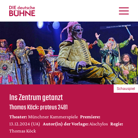
Kritiken
Schauspiel
Musiktheater
Tanz
Crossover
Bühnenwelt
Festivals & Veranstaltungen
Schauspiel
Menschen & Theater
Ins Zentrum getanzt
Themen
Thomas Köck: proteus 2481
Internationales
Theater:
Münchner Kammerspiele
Premiere:
Nachrufe
13.12.2024 (UA)
Autor(in) der Vorlage:
Aischylos
Regie:
Medientipps
Thomas Köck