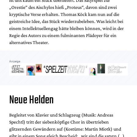
ist uns kaum ein Stück überliefert. Das Satyrspiel zur
Mediadaten
„Orestie“ des Aischylos hieß „Proteus“, davon sind zwei
Suche
kryptische Verse erhalten. Thomas Köck kam nun auf die
geistreiche Idee, das Stück wiederzubeleben. Was leicht bei
einem Intellektuellengag hätte bleiben können, wird in der
Regie des Autors zu einem fulminanten Plädoyer für ein
alternatives Theater.
Anzeige
Neue Helden
Begleitet von Klavier und Schlagzeug (Musik: Andreas
Spechtl) tritt der siebenköpfige Chor in übertrieben
glitzernden Gewändern auf (Kostüme: Martin Miotk) und
gibt in einem Song gleich Bescheid: „wir sind die satyrn (…)