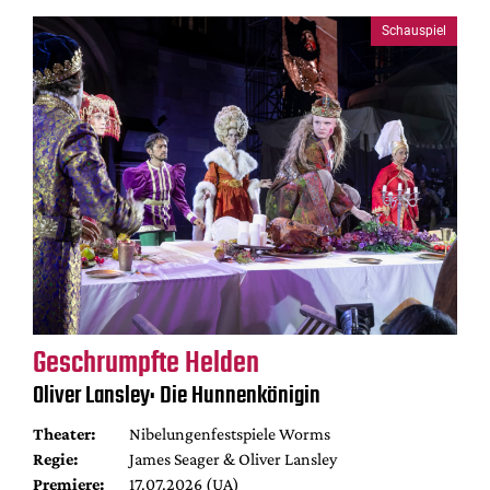
Schauspiel
Geschrumpfte Helden
Oliver Lansley: Die Hunnenkönigin
Theater:
Nibelungenfestspiele Worms
Regie:
James Seager & Oliver Lansley
Premiere:
17.07.2026 (UA)