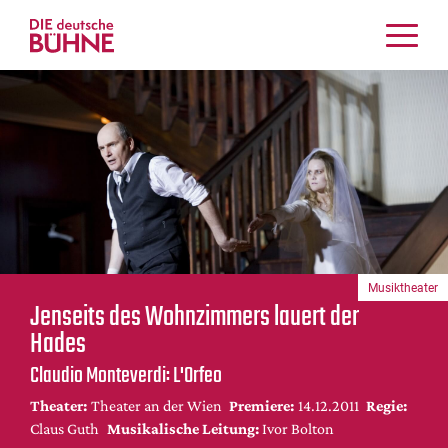
Kritiken
Schauspiel
Musiktheater
Tanz
Crossover
Bühnenwelt
Festivals & Veranstaltungen
Musiktheater
Menschen & Theater
Jenseits des Wohnzimmers lauert der
Themen
Hades
Internationales
Claudio Monteverdi: L'Orfeo
Nachrufe
Theater:
Theater an der Wien
Premiere:
14.12.2011
Regie:
Medientipps
Claus Guth
Musikalische Leitung:
Ivor Bolton