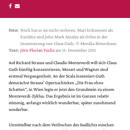
DdB-map
Kalender
Premierensuche
Foto:
Noch hat er sie nicht verloren: Mari Eriksmoen als
Festival-Planer
Euridice und John Mark Ainsley als Orfeo in der
Hefte
Inszenierung von Claus Guth. © Monika Rittershaus
Text:
Jörn Florian Fuchs
am 15. Dezember 2011
Alle Hefte
Leseproben
Auf Richard Strauss und Claudio Monteverdi will sich Claus
Guth künftig konzentrieren, Mozart und Wagner sind
Podcast
erstmal Vergangenheit. An der Scala inszeniert Guth
Service
demnächst Strauss’ Opernschinken „Die Frau ohne
Schatten“, in Wien legte er jetzt den Grundstein zu einem
Shop / Abo
Monteverdi-Zyklus. Das Ergebnis ist im Ganzen relativ
Newsletter
stimmig, anfangs wirklich wunderbar, später zunehmend
Redaktion
sonderbar.
Autor:innen
Partner
Unmittelbar nach dem Verlöschen des Saallichts mischen