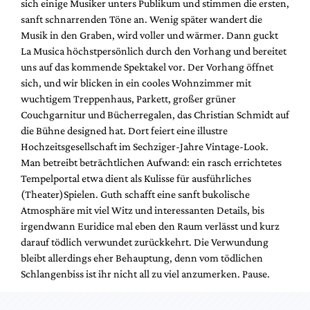
sich einige Musiker unters Publikum und stimmen die ersten,
Mediadaten
sanft schnarrenden Töne an. Wenig später wandert die
Suche
Musik in den Graben, wird voller und wärmer. Dann guckt
La Musica höchstpersönlich durch den Vorhang und bereitet
uns auf das kommende Spektakel vor. Der Vorhang öffnet
sich, und wir blicken in ein cooles Wohnzimmer mit
wuchtigem Treppenhaus, Parkett, großer grüner
Couchgarnitur und Bücherregalen, das Christian Schmidt auf
die Bühne designed hat. Dort feiert eine illustre
Hochzeitsgesellschaft im Sechziger-Jahre Vintage-Look.
Man betreibt beträchtlichen Aufwand: ein rasch errichtetes
Tempelportal etwa dient als Kulisse für ausführliches
(Theater)Spielen. Guth schafft eine sanft bukolische
Atmosphäre mit viel Witz und interessanten Details, bis
irgendwann Euridice mal eben den Raum verlässt und kurz
darauf tödlich verwundet zurückkehrt. Die Verwundung
bleibt allerdings eher Behauptung, denn vom tödlichen
Schlangenbiss ist ihr nicht all zu viel anzumerken. Pause.