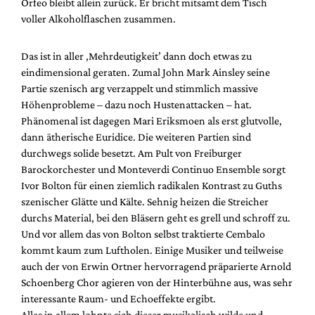
Orfeo bleibt allein zurück. Er bricht mitsamt dem Tisch
voller Alkoholflaschen zusammen.
Das ist in aller ‚Mehrdeutigkeit’ dann doch etwas zu
eindimensional geraten. Zumal John Mark Ainsley seine
Partie szenisch arg verzappelt und stimmlich massive
Höhenprobleme – dazu noch Hustenattacken – hat.
Phänomenal ist dagegen Mari Eriksmoen als erst glutvolle,
dann ätherische Euridice. Die weiteren Partien sind
durchwegs solide besetzt. Am Pult von Freiburger
Barockorchester und Monteverdi Continuo Ensemble sorgt
Ivor Bolton für einen ziemlich radikalen Kontrast zu Guths
szenischer Glätte und Kälte. Sehnig heizen die Streicher
durchs Material, bei den Bläsern geht es grell und schroff zu.
Und vor allem das von Bolton selbst traktierte Cembalo
kommt kaum zum Luftholen. Einige Musiker und teilweise
auch der von Erwin Ortner hervorragend präparierte Arnold
Schoenberg Chor agieren von der Hinterbühne aus, was sehr
interessante Raum- und Echoeffekte ergibt.
Alles in allem lohnte sich dieser musikalisch wilde und