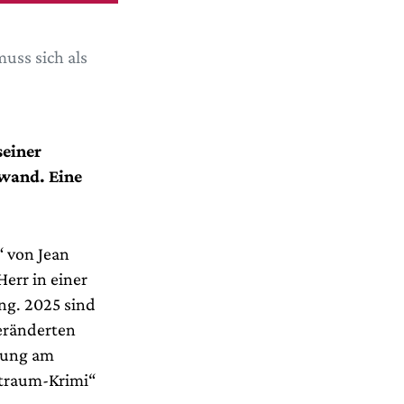
uss sich als
seiner
ewand. Eine
“ von Jean
Herr in einer
ng. 2025 sind
veränderten
erung am
ptraum-Krimi“