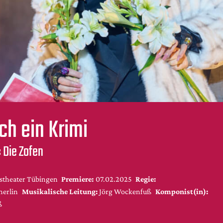
ch ein Krimi
 Die Zofen
stheater Tübingen
Premiere:
07.02.2025
Regie:
erlin
Musikalische Leitung:
Jörg Wockenfuß
Komponist(in):
ß