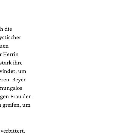
ch die
ystischer
auen
r Herrin
stark ihre
hwindet, um
eren. Beyer
fnungslos
igen Frau den
u greifen, um
verbittert.