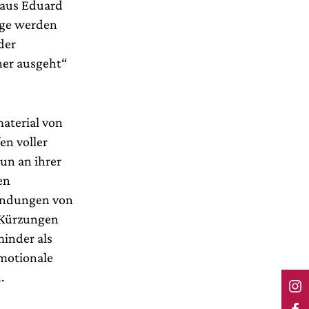
e aus Eduard
nge werden
der
her ausgeht“
material von
en voller
un an ihrer
en
lendungen von
 Kürzungen
inder als
emotionale
.