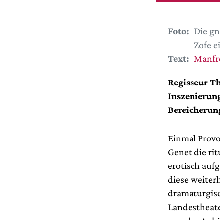
Foto:
Die gn
Zofe e
Text:
Manfr
Regisseur Th
Inszenierun
Bereicherung
Einmal Provo
Genet die rit
erotisch auf
diese weiter
dramaturgisc
Landestheate