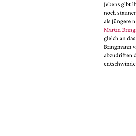
Jebens gibt 
noch staunen 
als Jüngere n
Martin Brin
gleich an da
Bringmann vir
abzudriften d
entschwinde