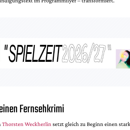
ündigungstext im Programmflyer – transformiert.
 einen Fernsehkrimi
n
Thorsten Weckherlin
setzt gleich zu Beginn einen star