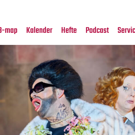
Premierensuche
Alle Hefte
Partne
Festival-Planer
Leseproben
Media
B-map
Kalender
Hefte
Podcast
Servi