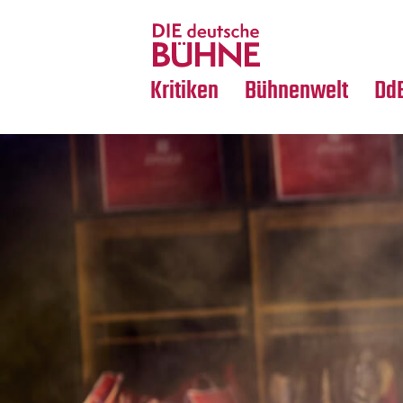
Tanz
Nachrufe
Crossover
Medientipps
Kritiken
Bühnenwelt
Dd