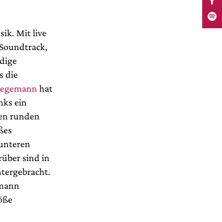
sik. Mit live
Soundtrack,
rdige
s die
Hegemann
hat
nks ein
ßen runden
ßes
 unteren
rüber sind in
tergebracht.
emann
öße