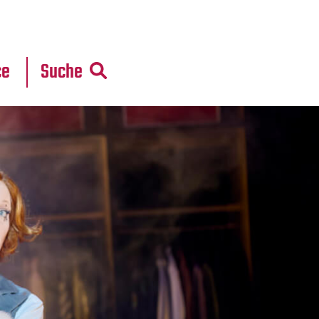
r
daten
ce
Suche