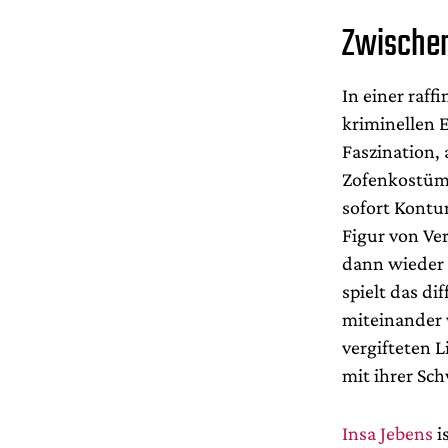
Zwischen
In einer raff
kriminellen 
Faszination,
Zofenkostüme
sofort Kontu
Figur von Ve
dann wieder 
spielt das di
miteinander 
vergifteten 
mit ihrer Sc
Insa Jebens
i