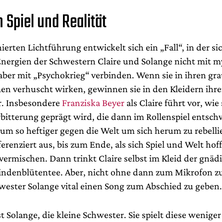
 Spiel und Realität
inierten Lichtführung entwickelt sich ein „Fall“, in der si
Energien der Schwestern Claire und Solange nicht mit m
 aber mit „Psychokrieg“ verbinden. Wenn sie in ihren gr
n verhuscht wirken, gewinnen sie in den Kleidern ihre
r. Insbesondere
Franziska Beyer
als Claire führt vor, wie 
rbitterung geprägt wird, die dann im Rollenspiel entsc
um so heftiger gegen die Welt um sich herum zu rebelli
fferenziert aus, bis zum Ende, als sich Spiel und Welt
hof
vermischen. Dann trinkt Claire selbst im Kleid der gnäd
Lindenblütentee. Aber, nicht ohne dann zum Mikrofon z
hwester Solange vital einen Song zum Abschied zu geben.
st Solange, die kleine Schwester. Sie spielt diese weniger 