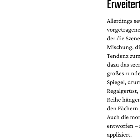
Erweiter
Allerdings se
vorgetragen
der die Szen
Mischung, die
Tendenz zum 
dazu das sze
großes runde
Spiegel, drum
Regalgerüst,
Reihe hängen
den Fächern 
Auch die mon
entworfen – 
appliziert.