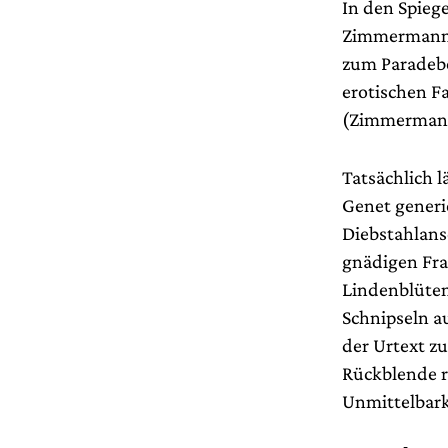
In den Spiege
Zimmermanns 
zum Paradebe
erotischen F
(Zimmermann
Tatsächlich 
Genet generi
Diebstahlans
gnädigen Fra
Lindenblüten
Schnipseln a
der Urtext z
Rückblende r
Unmittelbark