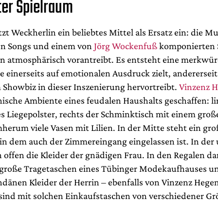
ter Spielraum
tzt Weckherlin ein beliebtes Mittel als Ersatz ein: die Mu
en Songs und einem von
Jörg Wockenfuß
komponierten 
en atmosphärisch vorantreibt. Es entsteht eine merkwü
 einerseits auf emotionalen Ausdruck zielt, andererseit
Showbiz in dieser Inszenierung hervortreibt.
Vinzenz 
nische Ambiente eines feudalen Haushalts geschaffen: li
s Liegepolster, rechts der Schminktisch mit einem gro
herum viele Vasen mit Lilien. In der Mitte steht ein gro
 in dem auch der Zimmereingang eingelassen ist. In der
 offen die Kleider der gnädigen Frau. In den Regalen da
große Tragetaschen eines Tübinger Modekaufhauses un
dänen Kleider der Herrin – ebenfalls von Vinzenz Heg
sind mit solchen Einkaufstaschen von verschiedener Gr