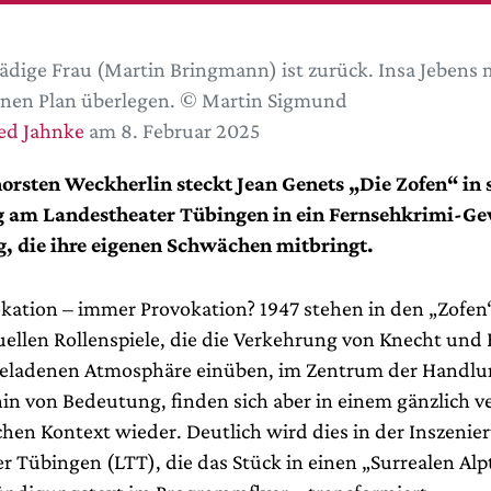
ädige Frau (Martin Bringmann) ist zurück. Insa Jebens m
inen Plan überlegen. © Martin Sigmund
ed Jahnke
am 8. Februar 2025
orsten Weckherlin steckt Jean Genets „Die Zofen“ in 
g am Landestheater Tübingen in ein Fernsehkrimi-G
, die ihre eigenen Schwächen mitbringt.
kation – immer Provokation? 1947 stehen in den „Zofen
uellen Rollenspiele, die die Verkehrung von Knecht und 
geladenen Atmosphäre einüben, im Zentrum der Handlu
hin von Bedeutung, finden sich aber in einem gänzlich 
hen Kontext wieder. Deutlich wird dies in der Inszeni
r Tübingen (LTT), die das Stück in einen „Surrealen Al