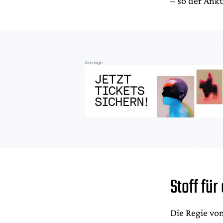
– so der Ank
Anzeige
Stoff für
Die Regie vo