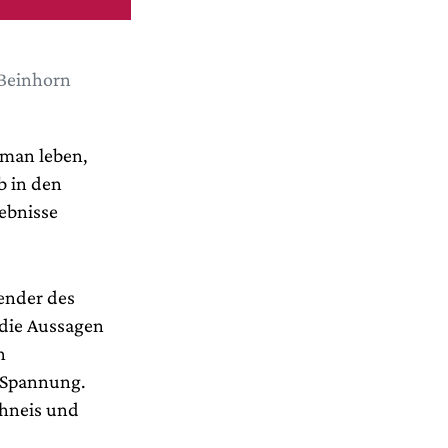
 Beinhorn
 man leben,
b in den
lebnisse
bender des
die Aussagen
n
 Spannung.
ahneis und