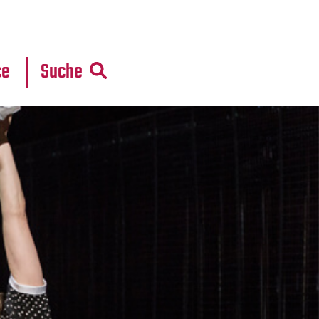
r
daten
ce
Suche