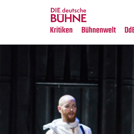
Tanz
Nachrufe
Crossover
Medientipps
Kritiken
Bühnenwelt
Dd