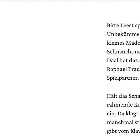
Birte Leest s
Unbekümmerth
kleines Mädch
Sehnsucht na
Daal hat das
Raphael Trau
Spielpartner.
Hält das Sch
rahmende Kur
ein. Da klagt
manchmal ste
gibt vom Klav