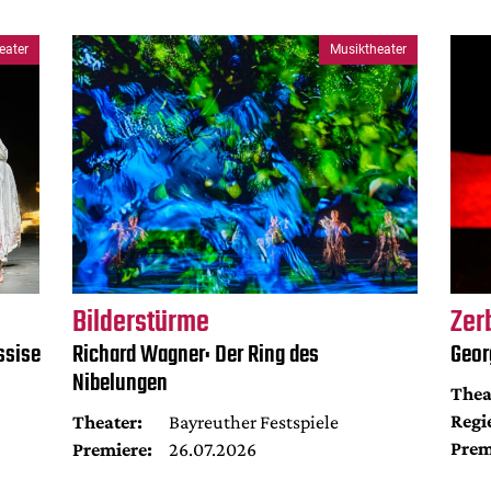
eater
Musiktheater
Bilderstürme
Zer
ssise
Richard Wagner: Der Ring des
Geor
Nibelungen
Thea
Regi
Theater:
Bayreuther Festspiele
Prem
Premiere:
26.07.2026