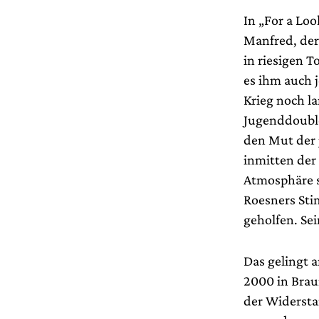
In „For a Loo
Manfred, der
in riesigen T
es ihm auch 
Krieg noch l
Jugenddouble
den Mut der 
inmitten der
Atmosphäre s
Roesners Stim
geholfen. Se
Das gelingt 
2000 in Brau
der Widersta