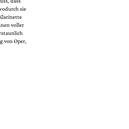
uss, dass
 wodurch sie
Klarinette
nnen voller
rstaunlich
g von Oper,