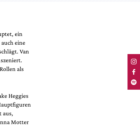
ptet, ein
r auch eine
schlägt. Van
szeniert.
ollen als
Jake Heggies
Hauptfiguren
t aus,
anna Motter