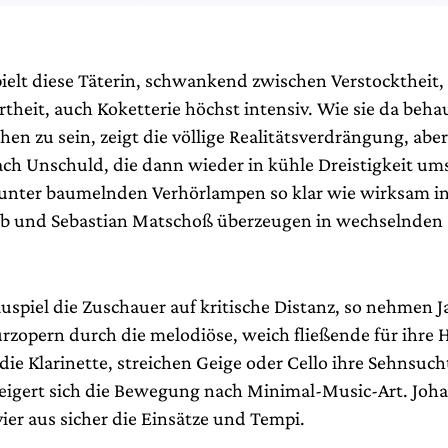
pielt diese Täterin, schwankend zwischen Verstocktheit,
eit, auch Koketterie höchst intensiv. Wie sie da behau
en zu sein, zeigt die völlige Realitätsverdrängung, abe
ch Unschuld, die dann wieder in kühle Dreistigkeit um
 unter baumelnden Verhörlampen so klar wie wirksam in
b und Sebastian Matschoß überzeugen in wechselnden R
auspiel die Zuschauer auf kritische Distanz, so nehmen 
zopern durch die melodiöse, weich fließende für ihre 
 die Klarinette, streichen Geige oder Cello ihre Sehnsuch
igert sich die Bewegung nach Minimal-Music-Art. Joh
ier aus sicher die Einsätze und Tempi.