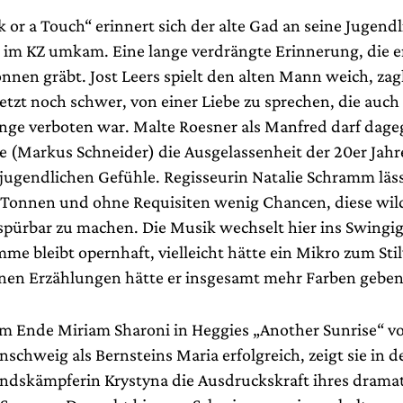
k or a Touch“ erinnert sich der alte Gad an seine Jugend
 im KZ umkam. Eine lange verdrängte Erinnerung, die e
onnen gräbt. Jost Leers spielt den alten Mann weich, zagha
jetzt noch schwer, von einer Liebe zu sprechen, die auc
ange verboten war. Malte Roesner als Manfred darf dag
 (Markus Schneider) die Ausgelassenheit der 20er Jahre
jugendlichen Gefühle. Regisseurin Natalie Schramm läs
 Tonnen und ohne Requisiten wenig Chancen, diese wil
pürbar zu machen. Die Musik wechselt hier ins Swingig
me bleibt opernhaft, vielleicht hätte ein Mikro zum Sti
inen Erzählungen hätte er insgesamt mehr Farben gebe
am Ende Miriam Sharoni in Heggies „Another Sunrise“ vor
nschweig als Bernsteins Maria erfolgreich, zeigt sie in
ndskämpferin Krystyna die Ausdruckskraft ihres dramat