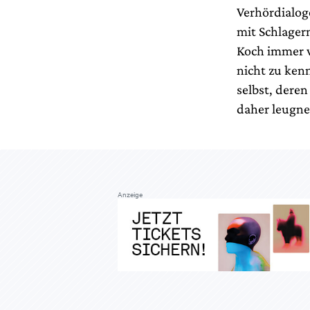
Verhördialog
mit Schlagern
Koch immer w
nicht zu kenn
selbst, deren
daher leugne
Anzeige