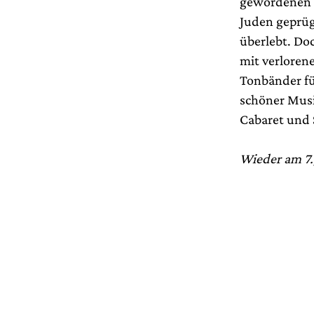
gewordenen S
Juden geprüg
überlebt. Do
mit verlorene
Tonbänder fü
schöner Musi
Cabaret und 
Wieder am 7., 