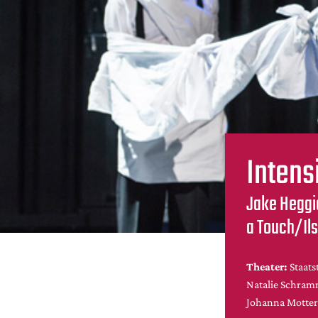
Intens
Jake Heggie
a Touch/Il
Theater:
Staat
Natalie Schramm
Johanna Motter