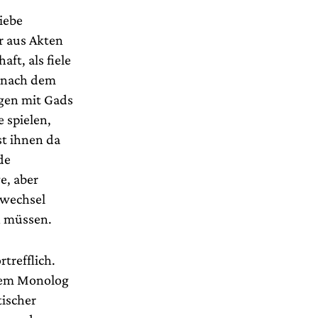
liebe
r aus Akten
ft, als fiele
h nach dem
egen mit Gads
 spielen,
st ihnen da
de
e, aber
lwechsel
n müssen.
trefflich.
 dem Monolog
ischer