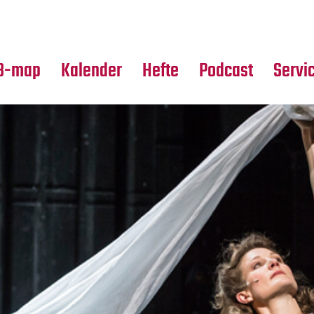
Premierensuche
Alle Hefte
Partne
Festival-Planer
Leseproben
Media
B-map
Kalender
Hefte
Podcast
Servi