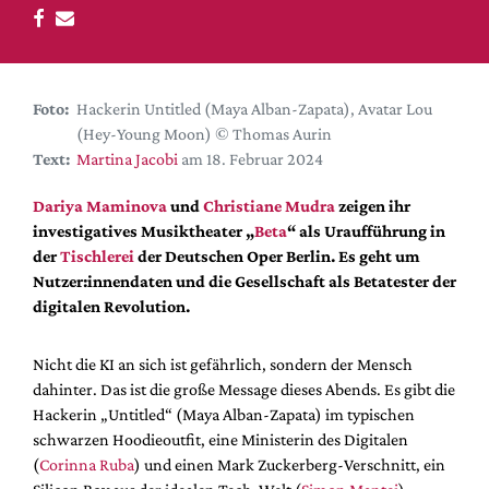
DdB-map
Kalender
Premierensuche
Foto:
Hackerin Untitled (Maya Alban-Zapata), Avatar Lou
Festival-Planer
(Hey-Young Moon) © Thomas Aurin
Hefte
Text:
Martina Jacobi
am 18. Februar 2024
Alle Hefte
Dariya Maminova
und
Christiane Mudra
zeigen ihr
Leseproben
investigatives Musiktheater „
Beta
“ als Uraufführung in
der
Tischlerei
der Deutschen Oper Berlin. Es geht um
Podcast
Nutzer:innendaten und die Gesellschaft als Betatester der
Service
digitalen Revolution.
Shop / Abo
Nicht die KI an sich ist gefährlich, sondern der Mensch
Newsletter
dahinter. Das ist die große Message dieses Abends. Es gibt die
Redaktion
Hackerin „Untitled“ (Maya Alban-Zapata) im typischen
Autor:innen
schwarzen Hoodieoutfit, eine Ministerin des Digitalen
(
Corinna Ruba
) und einen Mark Zuckerberg-Verschnitt, ein
Partner