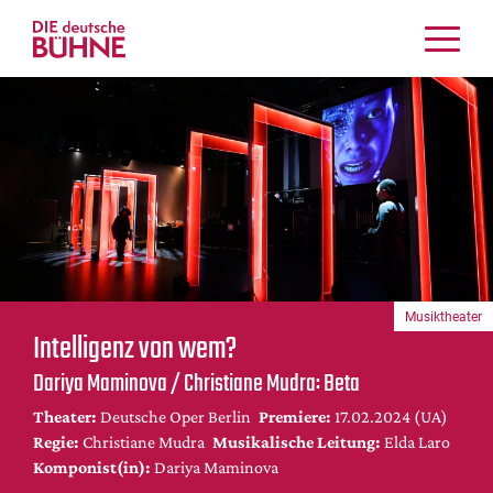
Kritiken
Schauspiel
Musiktheater
Tanz
Crossover
Bühnenwelt
Festivals & Veranstaltungen
Musiktheater
Menschen & Theater
Intelligenz von wem?
Themen
Dariya Maminova / Christiane Mudra: Beta
Internationales
Theater:
Deutsche Oper Berlin
Premiere:
17.02.2024 (UA)
Nachrufe
Regie:
Christiane Mudra
Musikalische Leitung:
Elda Laro
Medientipps
Komponist(in):
Dariya Maminova