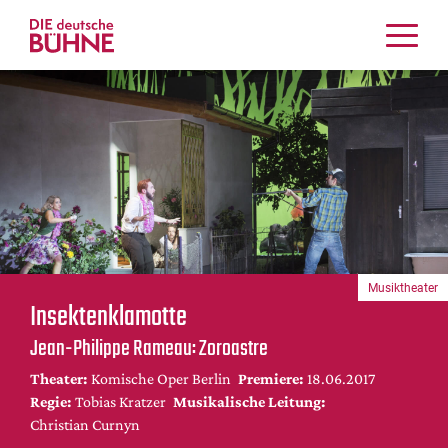
Kritiken
Schauspiel
Musiktheater
Tanz
Crossover
Bühnenwelt
Festivals & Veranstaltungen
Musiktheater
Menschen & Theater
Insektenklamotte
Themen
Jean-Philippe Rameau: Zoroastre
Internationales
Theater:
Komische Oper Berlin
Premiere:
18.06.2017
Nachrufe
Regie:
Tobias Kratzer
Musikalische Leitung:
Medientipps
Christian Curnyn