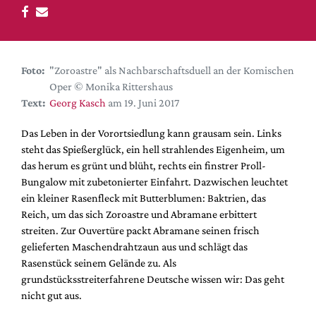
DdB-map
Kalender
Premierensuche
Foto:
"Zoroastre" als Nachbarschaftsduell an der Komischen
Festival-Planer
Oper © Monika Rittershaus
Hefte
Text:
Georg Kasch
am 19. Juni 2017
Alle Hefte
Das Leben in der Vorortsiedlung kann grausam sein. Links
Leseproben
steht das Spießerglück, ein hell strahlendes Eigenheim, um
das herum es grünt und blüht, rechts ein finstrer Proll-
Podcast
Bungalow mit zubetonierter Einfahrt. Dazwischen leuchtet
Service
ein kleiner Rasenfleck mit Butterblumen: Baktrien, das
Reich, um das sich Zoroastre und Abramane erbittert
Shop / Abo
streiten. Zur Ouvertüre packt Abramane seinen frisch
Newsletter
gelieferten Maschendrahtzaun aus und schlägt das
Redaktion
Rasenstück seinem Gelände zu. Als
grundstücksstreiterfahrene Deutsche wissen wir: Das geht
Autor:innen
nicht gut aus.
Partner