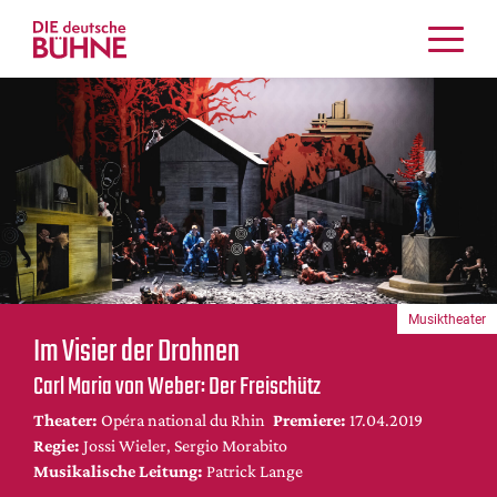
Kritiken
Schauspiel
Musiktheater
Tanz
Crossover
Bühnenwelt
Festivals & Veranstaltungen
Musiktheater
Menschen & Theater
Im Visier der Drohnen
Themen
Carl Maria von Weber: Der Freischütz
Internationales
Theater:
Opéra national du Rhin
Premiere:
17.04.2019
Nachrufe
Regie:
Jossi Wieler, Sergio Morabito
Medientipps
Musikalische Leitung:
Patrick Lange