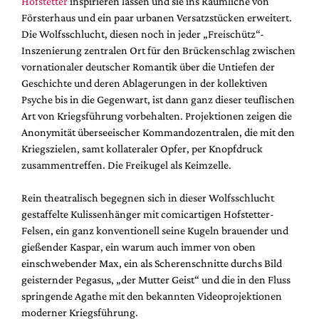
Hofstetter
inspirieren lassen und sie ins Räumliche von
Mediadaten
Försterhaus und ein paar urbanen Versatzstücken erweitert.
Suche
Die Wolfsschlucht, diesen noch in jeder „Freischütz“-
Inszenierung zentralen Ort für den Brückenschlag zwischen
vornationaler deutscher Romantik über die Untiefen der
Geschichte und deren Ablagerungen in der kollektiven
Psyche bis in die Gegenwart, ist dann ganz dieser teuflischen
Art von Kriegsführung vorbehalten. Projektionen zeigen die
Anonymität überseeischer Kommandozentralen, die mit den
Kriegszielen, samt kollateraler Opfer, per Knopfdruck
zusammentreffen. Die Freikugel als Keimzelle.
Rein theatralisch begegnen sich in dieser Wolfsschlucht
gestaffelte Kulissenhänger mit comicartigen Hofstetter-
Felsen, ein ganz konventionell seine Kugeln brauender und
gießender Kaspar, ein warum auch immer von oben
einschwebender Max, ein als Scherenschnitte durchs Bild
geisternder Pegasus, „der Mutter Geist“ und die in den Fluss
springende Agathe mit den bekannten Videoprojektionen
moderner Kriegsführung.