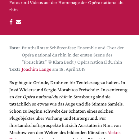
DdB-map
Fotos und Videos auf der Homepage der Opéra national du
rhin
Kalender
Premierensuche
Festival-Planer
Hefte
Foto:
Paintball statt Schützenfest: Ensemble und Chor der
Alle Hefte
Opéra national du rhin in der ersten Szene des
"Freischütz" © Klara Beck / Opéra national du rhin
Leseproben
Text:
Joachim Lange
am 18. April 2019
Podcast
Es gibt gute Gründe, Drohnen für Teufelszeug zu halten. In
Service
Jossi Wielers und Sergio Morabitos Freischütz-Inszenierung
an der
Opéra national du rhin
in Strasbourg sind sie
Shop / Abo
tatsächlich so etwas wie das Auge und die Stimme Samiels.
Newsletter
Schon zu Beginn schwebt der Schatten eines solchen
Redaktion
Flugobjektes über Vorhang und Hintergrund. Für
Autor:innen
ihreLandschaftsprospekte hat sich Ausstatterin Nina von
Mechow von den Welten des bildenden Künstlers
Alekos
Partner