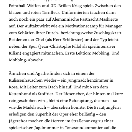
Paintball-Waffen und 3D-Brillen Krieg spielt. Zwischen den
blauen und roten Tarnfleck-Uniformierten tauchen dann
auch noch ein paar auf Alemannische Fastnacht Maskierte
auf. Der Auftakt wirkt wie ein Motivationscamp für Manager
zum Schärfen ihrer Durch- beziehungsweise Zuschlagskraft.
Bei denen der Chef (als Herr Erbförster) und der Typ leicht
neben der Spur (Jean-Christophe Fillol als spielintensiver
Kilian) engagiert mitmachen. Erste Lektion: Mobbing. Und
Mobbing-Abwehr.
Ännchen und Agathe finden sich in einem der
Kulissenhäuschen wieder – ein Jungmädchenzimmer in
Rosa. Mit Leiter zum Dach hinauf. Und mit Nero dem
Kettenhund als Stofftier. Der Rieseneber, der hinten mal kurz
reingeschoben wird, bleibt eine Behauptung, die man – so
wie die Mädels auch – übersehen könnte. Die Brautjungfern
erledigen den Superhit der Oper eher beiläufig – den
Jägerchor machen die Herren im Straßenanzug zu einer
spielerischen Jagdnummer in Tanzstundenmanier auf die