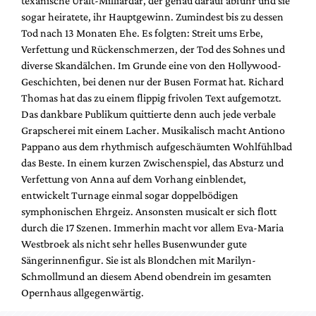
texanische Uralt-Milliardär, der genau darauf abfuhr und sie
Mediadaten
sogar heiratete, ihr Hauptgewinn. Zumindest bis zu dessen
Suche
Tod nach 13 Monaten Ehe. Es folgten: Streit ums Erbe,
Verfettung und Rückenschmerzen, der Tod des Sohnes und
diverse Skandälchen. Im Grunde eine von den Hollywood-
Geschichten, bei denen nur der Busen Format hat. Richard
Thomas hat das zu einem flippig frivolen Text aufgemotzt.
Das dankbare Publikum quittierte denn auch jede verbale
Grapscherei mit einem Lacher. Musikalisch macht Antiono
Pappano aus dem rhythmisch aufgeschäumten Wohlfühlbad
das Beste. In einem kurzen Zwischenspiel, das Absturz und
Verfettung von Anna auf dem Vorhang einblendet,
entwickelt Turnage einmal sogar doppelbödigen
symphonischen Ehrgeiz. Ansonsten musicalt er sich flott
durch die 17 Szenen. Immerhin macht vor allem Eva-Maria
Westbroek als nicht sehr helles Busenwunder gute
Sängerinnenfigur. Sie ist als Blondchen mit Marilyn-
Schmollmund an diesem Abend obendrein im gesamten
Opernhaus allgegenwärtig.