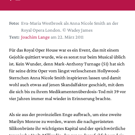
DdB-map
Kalender
Premierensuche
Foto:
Eva-Maria Westbroek als Anna Nicole Smith an der
Royal Opera London. © Wadey James
Festival-Planer
Text:
Joachim Lange
am 22. März 2011
Hefte
Für das Royal Oper House war es ein Event, das mit einem
Alle Hefte
Gejohle quittiert wurde, wie es sonst nur beim Musical üblich
Leseproben
ist. Kein Wunder, denn Mark-Anthony Turnage (51) hat sich
für seine dritte Oper vom längst verloschenen Hollywood-
Podcast
Sternchen Anna Nicole Smith inspirieren lassen und damit
Service
wohl auch etwas auf jenen Skandalfaktor geschielt, mit dem
die sich bis zu ihrem Medikamentenüberdosis-Tod mit 39 vor
Shop / Abo
vier Jahren immer mal wieder in Erinnerung brachte.
Newsletter
Redaktion
Als sie aus der provinziellen Enge aufbrach, um eine zweite
Autor:innen
Marilyn Monroe zu werden, waren die nachgerüsteten
Silikonbrüste ihr wichtigstes Kapital und der sprichwörtliche
Partner