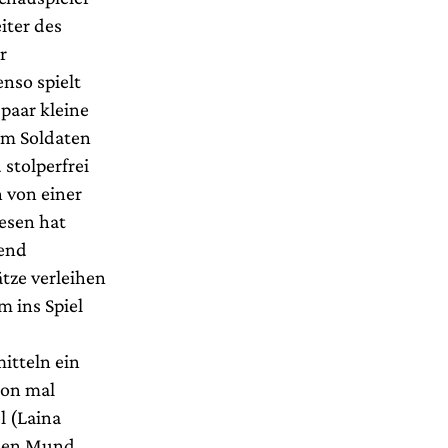
iter des
r
nso spielt
 paar kleine
om Soldaten
 stolperfrei
n von einer
esen hat
bend
tze verleihen
 ins Spiel
itteln ein
hon mal
l (Laina
 den Mund