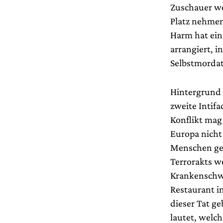
Zuschauer we
Platz nehmen
Harm hat ein
arrangiert, i
Selbstmordat
Hintergrund i
zweite Intifa
Konflikt mag
Europa nicht 
Menschen gew
Terrorakts we
Krankenschwe
Restaurant in
dieser Tat ge
lautet, welc