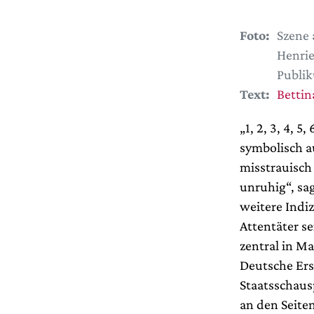
Foto:
Szene 
Henrie
Publik
Text:
Bettin
„1, 2, 3, 4, 
symbolisch a
misstrauisch
unruhig“, sag
weitere Indiz
Attentäter se
zentral in Ma
Deutsche Ers
Staatsschausp
an den Seite