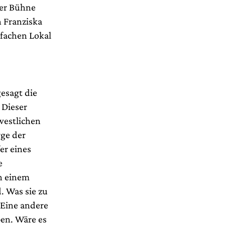
der Bühne
 Franziska
nfachen Lokal
gesagt die
 Dieser
westlichen
rge der
er eines
e
in einem
. Was sie zu
. Eine andere
ben. Wäre es