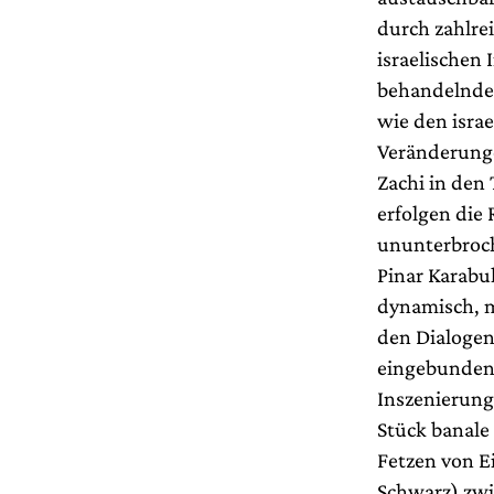
durch zahlrei
israelischen
behandelnde 
wie den israe
Veränderunge
Zachi in den 
erfolgen die 
ununterbroch
Pinar Karabu
dynamisch, m
den Dialogen
eingebunden,
Inszenierung
Stück banale 
Fetzen von Ei
Schwarz) zwi