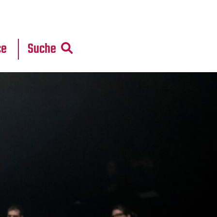
r
daten
ce
Suche