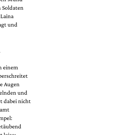
n Soldaten
 Laina
jagt und
n
in einem
erschreitet
die Augen
selnden und
t dabei nicht
samt
impel:
betäubend
 leise: