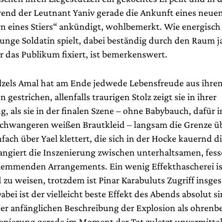
rend der Leutnant Yaniv gerade die Ankunft eines neue
rn eines Stiers“ ankündigt, wohlbemerkt. Wie energisch
junge Soldatin spielt, dabei beständig durch den Raum 
 das Publikum fixiert, ist bemerkenswert.
lzels Amal hat am Ende jedwede Lebensfreude aus ihre
 gestrichen, allenfalls traurigen Stolz zeigt sie in ihrer
, als sie in der finalen Szene – ohne Babybauch, dafür 
hwangeren weißen Brautkleid – langsam die Grenze üb
fach über Yael klettert, die sich in der Hocke kauernd 
hangiert die Inszenierung zwischen unterhaltsamen, fes
klemmenden Arrangements. Ein wenig Effekthascherei is
 zu weisen, trotzdem ist Pinar Karabuluts Zugriff insge
bei ist der vielleicht beste Effekt des Abends absolut s
er anfänglichen Beschreibung der Explosion als ohren
zenierung gerade im Moment der Tat zuletzt unvermittelt