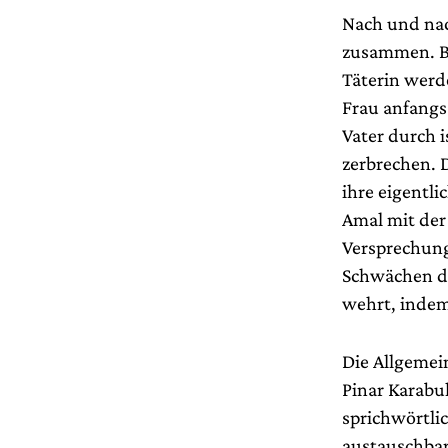
Nach und nac
zusammen. Be
Täterin werde
Frau anfangs
Vater durch i
zerbrechen. D
ihre eigentli
Amal mit der 
Versprechung
Schwächen de
wehrt, indem
Die Allgemei
Pinar Karabu
sprichwörtlic
austauschbar