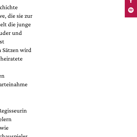
chichte
, die sie zur
elt die junge
ruder und
st
n Sätzen wird
rheiratete
en
Parteinahme
Regisseurin
elern
 wie
chauspieler