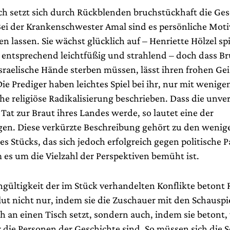
h setzt sich durch Rückblenden bruchstückhaft die Ges
i der Krankenschwester Amal sind es persönliche Motive
n lassen. Sie wächst glücklich auf – Henriette Hölzel spi
 entsprechend leichtfüßig und strahlend – doch dass B
sraelische Hände sterben müssen, lässt ihren frohen Gei
ie Prediger haben leichtes Spiel bei ihr, nur mit wenige
che religiöse Radikalisierung beschrieben. Dass die unve
Tat zur Braut ihres Landes werde, so lautet eine der
en. Diese verkürzte Beschreibung gehört zu den wenig
s Stücks, das sich jedoch erfolgreich gegen politische 
 es um die Vielzahl der Perspektiven bemüht ist.
ngültigkeit der im Stück verhandelten Konflikte betont 
lut nicht nur, indem sie die Zuschauer mit den Schauspi
h an einen Tisch setzt, sondern auch, indem sie betont,
 die Personen der Geschichte sind. So müssen sich die S