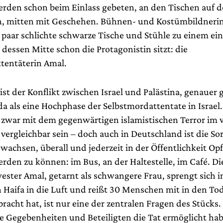
rden schon beim Einlass gebeten, an den Tischen auf 
, mitten mit Geschehen. Bühnen- und Kostümbildnerin
 paar schlichte schwarze Tische und Stühle zu einem ei
n dessen Mitte schon die Protagonistin sitzt: die
tentäterin Amal.
st der Konflikt zwischen Israel und Palästina, genauer 
da als eine Hochphase der Selbstmordattentate in Israel.
 zwar mit dem gegenwärtigen islamistischen Terror im 
vergleichbar sein – doch auch in Deutschland ist die So
achsen, überall und jederzeit in der Öffentlichkeit Opf
rden zu können: im Bus, an der Haltestelle, im Café. Di
ster Amal, getarnt als schwangere Frau, sprengt sich 
 Haifa in die Luft und reißt 30 Menschen mit in den Tod
bracht hat, ist nur eine der zentralen Fragen des Stücks
he Gegebenheiten und Beteiligten die Tat ermöglicht ha