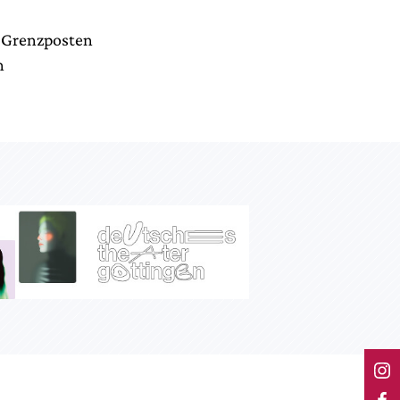
m Grenzposten
n