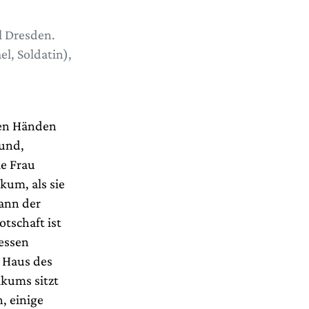
l Dresden.
l, Soldatin),
 den Händen
rund,
ie Frau
ikum, als sie
kann der
otschaft ist
dessen
n Haus des
ikums sitzt
, einige