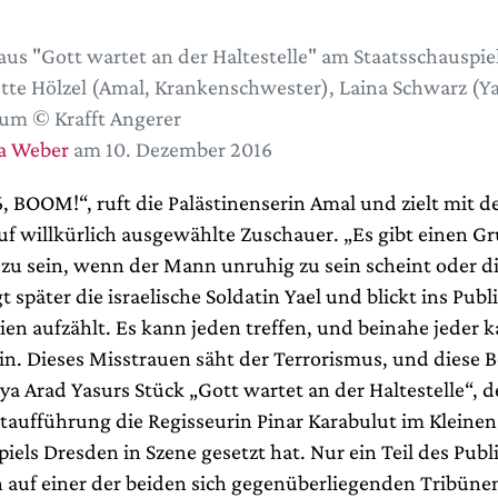
aus "Gott wartet an der Haltestelle" am Staatsschauspie
tte Hölzel (Amal, Krankenschwester), Laina Schwarz (Yae
um © Krafft Angerer
a Weber
am 10. Dezember 2016
5, 6, BOOM!“, ruft die Palästinenserin Amal und zielt mit
uf willkürlich ausgewählte Zuschauer. „Es gibt einen G
 zu sein, wenn der Mann unruhig zu sein scheint oder d
t später die israelische Soldatin Yael und blickt ins Publ
ien aufzählt. Es kann jeden treffen, und beinahe jeder 
in. Dieses Misstrauen säht der Terrorismus, und diese B
ya Arad Yasurs Stück „Gott wartet an der Haltestelle“, 
taufführung die Regisseurin Pinar Karabulut im Kleine
iels Dresden in Szene gesetzt hat. Nur ein Teil des Publ
n auf einer der beiden sich gegenüberliegenden Tribünen