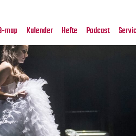
Premierensuche
Alle Hefte
Partne
Festival-Planer
Leseproben
Media
B-map
Kalender
Hefte
Podcast
Servi