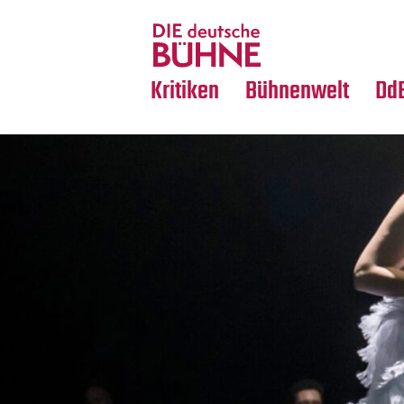
Tanz
Nachrufe
Crossover
Medientipps
Kritiken
Bühnenwelt
Dd