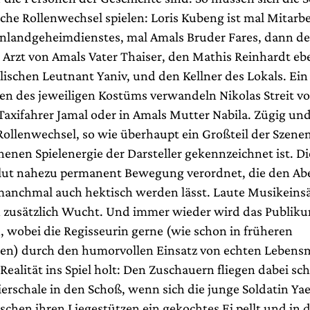
che Rollenwechsel spielen: Loris Kubeng ist mal Mitarbe
 Inlandgeheimdienstes, mal Amals Bruder Fares, dann de
Arzt von Amals Vater Thaiser, den Mathis Reinhardt ebe
lischen Leutnant Yaniv, und den Kellner des Lokals. Ein
n des jeweiligen Kostüms verwandeln Nikolas Streit v
Taxifahrer Jamal oder in Amals Mutter Nabila. Zügig und
Rollenwechsel, so wie überhaupt ein Großteil der Szene
enen Spielenergie der Darsteller gekennzeichnet ist. Di
lut nahezu permanent Bewegung verordnet, die den A
anchmal auch hektisch werden lässt. Laute Musikeinsä
 zusätzlich Wucht. Und immer wieder wird das Publikum
 wobei die Regisseurin gerne (wie schon in früheren
en) durch den humorvollen Einsatz von echten Lebensm
Realität ins Spiel holt: Den Zuschauern fliegen dabei sc
erschale in den Schoß, wenn sich die junge Soldatin Yae
schen ihren Liegestützen ein gekochtes Ei pellt und in