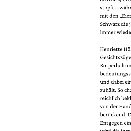
stopft – wäh
mit den „Eie
Schwarz die 
immer wieder
Henriette Hö
Gesichtszügen
Körperhaltung
bedeutungssc
und dabei ein
zuhält. So c
reichlich be
von der Hand
berückend. Da
Entgegen ein
wird die Ins