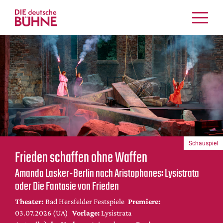
Kritiken
Schauspiel
Musiktheater
Tanz
Crossover
Bühnenwelt
Festivals & Veranstaltungen
Schauspiel
Menschen & Theater
Frieden schaffen ohne Waffen
Themen
Amanda Lasker-Berlin nach Aristophanes: Lysistrata
Internationales
oder Die Fantasie von Frieden
Nachrufe
Theater:
Bad Hersfelder Festspiele
Premiere:
Medientipps
03.07.2026 (UA)
Vorlage:
Lysistrata