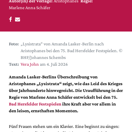
DdB-map
Autor(in) der Vorlage:
Aristophanes
Regie:
Marlene Anna Schäfer
Kalender
Premierensuche
Festival-Planer
Hefte
Foto:
„Lysistrata“ von Amanda Lasker-Berlin nach
Aristophanes bei den 75. Bad Hersfelder Festspielen. ©
Alle Hefte
BHF/Johannes Schembs
Leseproben
Text:
Vera John
am 4. Juli 2026
Podcast
Amanda Lasker-Berlins Überschreibung von
Service
Aristophanes „Lysistrata“ zeigt, wie das Leid des Krieges
über Jahrhunderte hinwegreicht. Die Uraufführung in der
Shop / Abo
Regie von Marlene Anna Schäfer entwickelt bei den 75.
Newsletter
Bad Hersfelder Festspielen
ihre Kraft aber vor allem in
Redaktion
den leisen, ernsthaften Momenten.
Autor:innen
Fünf Frauen stehen um ein Klavier. Eine beginnt zu singen:
Partner