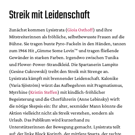
Streik mit Leidenschaft
Zunächst kommen Lysistrata (
Gioia Osthoff
) und ihre
Mitstreiterinnen als fröhliche, selbstbewusste Frauen auf die
Bühne. Sie tragen bunte Pyro-Fackeln in den Händen, tanzen
zum 1966 Hit „Gimme Some Lovin’“ und tragen fließende
Gewänder in starken Farben. Irgendwo zwischen Tunika
und Flower-Power-Strandkleid. Die Spartanerin Lampito
(Gesine Cukrowski) treibt den Streik mit Strenge an.
Lysistrata kämpft mit brennender Leidenschaft. Kalonike
(Varia Sjöström) würzt das Aufbegehren mit Pragmatismus,
Myrrhine (
Kristin Steffen
) mit kindlich-fröhlicher
Begeisterung und die Chorführerin (Anne Lebinsky) wirft
die nötige Skepsis ein: Ihr alter, sexmüder Mann könnte die
Aktion vielleicht nicht als Streik verstehen, sondern als
Urlaub. Das Publikum wird kurzerhand zu
Unterstützerinnen der Bewegung gemacht. Lysistrata teilt
auf: der linke Block Korinth, der mittlere Sparta, der rechte