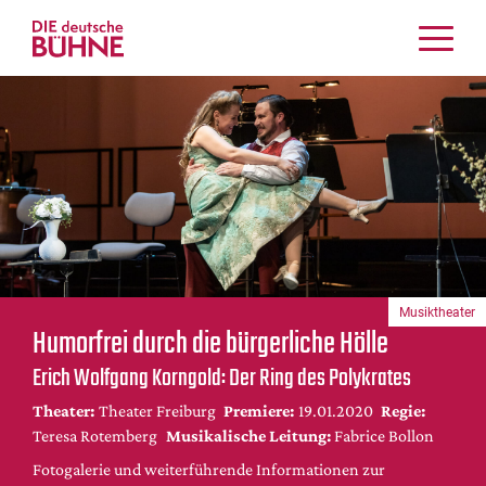
Kritiken
Schauspiel
Musiktheater
Tanz
Crossover
Bühnenwelt
Festivals & Veranstaltungen
Musiktheater
Menschen & Theater
Humorfrei durch die bürgerliche Hölle
Themen
Erich Wolfgang Korngold: Der Ring des Polykrates
Internationales
Theater:
Theater Freiburg
Premiere:
19.01.2020
Regie:
Nachrufe
Teresa Rotemberg
Musikalische Leitung:
Fabrice Bollon
Medientipps
Fotogalerie und weiterführende Informationen zur