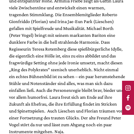
und entspannter Höhe. Arminia Friebe zeigt als Gattin Laura
viele Zwischentöne und entwickelt einen warmen,
tragenden Stimmklang. Die Ensemblemitglieder Roberto
Gionfriddo (Florian) und Irina Jae-Eun Park (Lieschen)
gefallen mit Spielfreude und Musikalität. Michael Borth
(Peter Vogel) bringt mit seinem markanten Bariton eine
dunklere Farbe in die hell strahlende Harmonie. Dass
Regisseurin Teresa Rotemberg diese spießbürgerliche Idylle,
die eigentlich eine Hölle ist, eins zu eins abbildet und das
fragwürdige Setting ohne jede Ironie umsetzt, macht diesen
„Ring des Polykrates“ szenisch unerheblich. Nicht einmal
ein echtes Bühnenbild ist zu sehen – ein paar herumstehende
Stühle und Notenständer sind alles, was man sich dazu
einfallen ließ. Auch die Personenregie bleibt brav, bieder und
vor allem humorfrei. Laura freut sich am Ende auf ihre
Zukunft als Ehefrau, die ihre Erfüllung findet im Stricken
und Spinettspielen. Auch Lieschen und Florian träumen von
einer Fortsetzung des trauten Glücks. Der alte Freund Peter
Vogel stört da nur und lässt zum Abgang noch ein paar
Instrumente mitgehen. Naja.