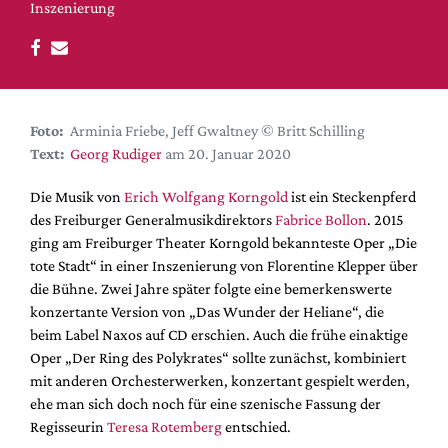
DdB-map
Inszenierung
Kalender
Premierensuche
Festival-Planer
Foto:
Arminia Friebe, Jeff Gwaltney © Britt Schilling
Hefte
Text:
Georg Rudiger
am 20. Januar 2020
Alle Hefte
Die Musik von
Erich Wolfgang Korngold
ist ein Steckenpferd
Leseproben
des Freiburger Generalmusikdirektors
Fabrice Bollon
. 2015
Podcast
ging am Freiburger Theater Korngold bekannteste Oper „Die
tote Stadt“ in einer Inszenierung von Florentine Klepper über
Service
die Bühne. Zwei Jahre später folgte eine bemerkenswerte
konzertante Version von „Das Wunder der Heliane“, die
Shop / Abo
beim Label Naxos auf CD erschien. Auch die frühe einaktige
Newsletter
Oper „Der Ring des Polykrates“ sollte zunächst, kombiniert
Redaktion
mit anderen Orchesterwerken, konzertant gespielt werden,
Autor:innen
ehe man sich doch noch für eine szenische Fassung der
Regisseurin
Teresa Rotemberg
entschied.
Partner