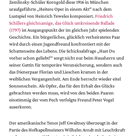
Zemlinsky-Schüler Korngold diese 1916 in München
uraufgeführte „Heitere Oper in einem Akt“ nach dem
Lustspiel von Heinrich Teweles komponiert.
Friedrich
Schillers gleichnamige, das Glück umkreisende Ballade
(1797)
ist Ausgangspunkt der im gleichen Jahr spielenden
Geschichte. Ein bürgerliches, glücklich verheiratetes Paar
wird durch einen Jugendfreund konfrontiert mit der
Schattenseite des Lebens. Die Schicksalsfrage „Hast Du
vorher schon geliebt?“ sorgt nicht nur beim Hausherrn und
seiner Gattin für temporäre Verunsicherung, sondern auch
das Dienerpaar Florian und Lieschen kramen in der
weiblichen Vergangenheit. Am Ende herrscht wieder eitel
Sonnenschein. Als Opfer, das für den Erhalt des Glücks
gebrachten werden muss, wird von den beiden Paaren
einstimmig der vom Pech verfolgte Freund Peter Vogel
auserkoren.
Der amerikanische Tenor Jeff Gwaltney überzeugt in der
Partie des Hofkapellmeisters Wilhelm Arndt mit Leuchtkraft