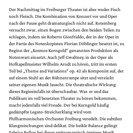
Mediadaten
Der Nachmittag im Freiburger Theater ist aber weder Fisch
Suche
noch Fleisch. Die Kombination von Konzert vor und Oper
nach der Pause geht dramaturgisch nicht auf. Rotemberg
versucht zwar, einen Bogen zwischen den beiden Teilen zu
schlagen, indem sie Roberto Gionfriddo, der in der Oper in
der Partie des Notenkopisten Florian Döblinger besetzt ist, zu
Beginn der „Kosmos Korngold“ genannten Produktion als
Notenwart einsetzt. Auch Jeff Gwaltney, in der Oper als
Hofkapellmeister Wilhelm Arndt zu hören, tritt im ersten
Teil bei „Theme and Variations“ op. 42 als Komponist auf, der
auf einem Stuhl an der Bühnenrampe sitzt und verzückt
seiner eigenen Musik lauscht. Die theatralische Wirkung
dieses Regieeinfalls ist überschaubar. Was er und das
Publikum im voll besetzten Theater zu hören bekommen,
macht jedenfalls viel Freude. Der bei Korngold häufig
gedämpfte Legato-Streicherklang wird vom
Philharmonischen Orchester Freiburg veredelt. Die subtilen
Klangmischungen sind delikat. Die heikle Balance gelingt
Fabrice Bollon bei dieser spätromantisch üppigen Musik