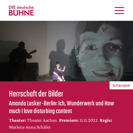
Kritiken
Schauspiel
Musiktheater
Tanz
Crossover
Bühnenwelt
Festivals & Veranstaltungen
Schauspiel
Menschen & Theater
Herrschaft der Bilder
Themen
Amanda Lasker-Berlin: Ich, Wunderwerk und How
Internationales
much I love disturbing content
Nachrufe
Theater:
Theater Aachen
Premiere:
11.11.2022
Regie:
Medientipps
Marlene Anna Schäfer