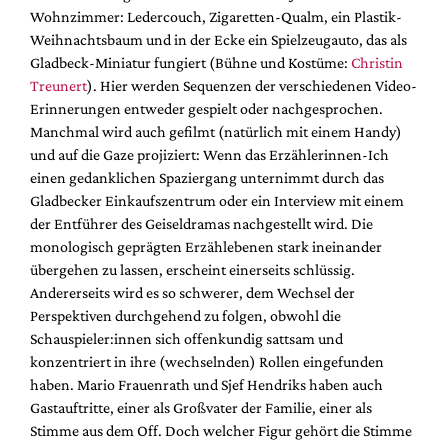
Wohnzimmer: Ledercouch, Zigaretten-Qualm, ein Plastik-
Weihnachtsbaum und in der Ecke ein Spielzeugauto, das als
Gladbeck-Miniatur fungiert (Bühne und Kostüme:
Christin
Treunert
). Hier werden Sequenzen der verschiedenen Video-
Erinnerungen entweder gespielt oder nachgesprochen.
Manchmal wird auch gefilmt (natürlich mit einem Handy)
und auf die Gaze projiziert: Wenn das Erzählerinnen-Ich
einen gedanklichen Spaziergang unternimmt durch das
Gladbecker Einkaufszentrum oder ein Interview mit einem
der Entführer des Geiseldramas nachgestellt wird. Die
monologisch geprägten Erzählebenen stark ineinander
übergehen zu lassen, erscheint einerseits schlüssig.
Andererseits wird es so schwerer, dem Wechsel der
Perspektiven durchgehend zu folgen, obwohl die
Schauspieler:innen sich offenkundig sattsam und
konzentriert in ihre (wechselnden) Rollen eingefunden
haben. Mario Frauenrath und Sjef Hendriks haben auch
Gastauftritte, einer als Großvater der Familie, einer als
Stimme aus dem Off. Doch welcher Figur gehört die Stimme