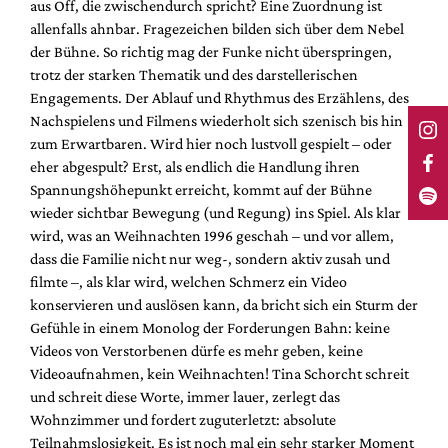
aus Off, die zwischendurch spricht? Eine Zuordnung ist
allenfalls ahnbar. Fragezeichen bilden sich über dem Nebel
der Bühne. So richtig mag der Funke nicht überspringen,
trotz der starken Thematik und des darstellerischen
Engagements. Der Ablauf und Rhythmus des Erzählens, des
Nachspielens und Filmens wiederholt sich szenisch bis hin
zum Erwartbaren. Wird hier noch lustvoll gespielt – oder
eher abgespult? Erst, als endlich die Handlung ihren
Spannungshöhepunkt erreicht, kommt auf der Bühne
wieder sichtbar Bewegung (und Regung) ins Spiel. Als klar
wird, was an Weihnachten 1996 geschah – und vor allem,
dass die Familie nicht nur weg-, sondern aktiv zusah und
filmte –, als klar wird, welchen Schmerz ein Video
konservieren und auslösen kann, da bricht sich ein Sturm der
Gefühle in einem Monolog der Forderungen Bahn: keine
Videos von Verstorbenen dürfe es mehr geben, keine
Videoaufnahmen, kein Weihnachten! Tina Schorcht schreit
und schreit diese Worte, immer lauer, zerlegt das
Wohnzimmer und fordert zuguterletzt: absolute
Teilnahmslosigkeit. Es ist noch mal ein sehr starker Moment