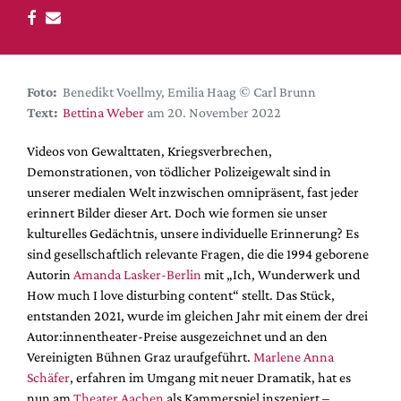
DdB-map
Kalender
Premierensuche
Foto:
Benedikt Voellmy, Emilia Haag © Carl Brunn
Festival-Planer
Text:
Bettina Weber
am 20. November 2022
Hefte
Videos von Gewalttaten, Kriegsverbrechen,
Alle Hefte
Demonstrationen, von tödlicher Polizeigewalt sind in
Leseproben
unserer medialen Welt inzwischen omnipräsent, fast jeder
erinnert Bilder dieser Art. Doch wie formen sie unser
Podcast
kulturelles Gedächtnis, unsere individuelle Erinnerung? Es
Service
sind gesellschaftlich relevante Fragen, die die 1994 geborene
Autorin
Amanda Lasker-Berlin
mit „Ich, Wunderwerk und
Shop / Abo
How much I love disturbing content“ stellt. Das Stück,
Newsletter
entstanden 2021, wurde im gleichen Jahr mit einem der drei
Redaktion
Autor:innentheater-Preise ausgezeichnet und an den
Vereinigten Bühnen Graz uraufgeführt.
Marlene Anna
Autor:innen
Schäfer
, erfahren im Umgang mit neuer Dramatik, hat es
Partner
nun am
Theater Aachen
als Kammerspiel inszeniert –