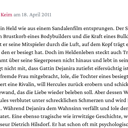
 Keim
am 18. April 2011
 ein Held wie aus einem Sandalenfilm entsprungen. Der 
n Brustkorb eines Bodybuilders und die Kraft eines Bull
 er seine Mitspieler durch die Luft, auf dem Kopf trägt
 den er besiegt hat. Doch im Heldenleben steckt auch Tr
mt über seine Siegerposen nicht hinaus und lebt in sei
gt nicht mit, dass Gattin Dejanira zutiefst eifersüchtig is
fremde Frau mitgebracht, Iole, die Tochter eines besieg
ert eine Rivalin, will Hercules zurück erobern und schic
wand, das die Liebe wieder beleben soll. Aber dessen W
cules verblutet unter schrecklichen Schmerzen und wir
. Während Dejanira dem Wahnsinn verfällt und Iole de
atet. Eine ebenso tragische wie irrwitzige Geschichte, 
seur Dietrich Hilsdorf. Er hat schon oft mit psychologis