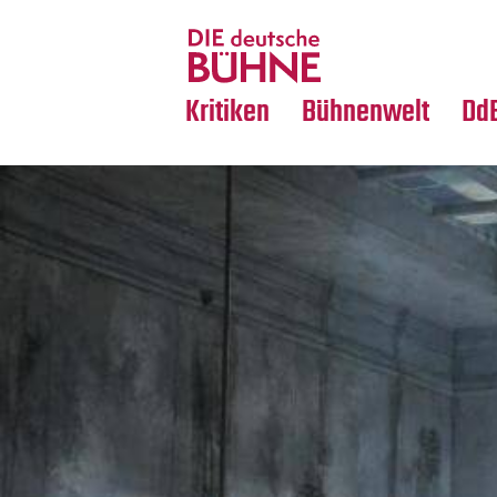
Tanz
Nachrufe
Crossover
Medientipps
Kritiken
Bühnenwelt
Dd