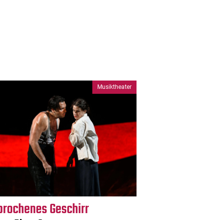
Musiktheater
brochenes Geschirr