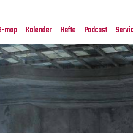
Premierensuche
Alle Hefte
Partne
Festival-Planer
Leseproben
Media
B-map
Kalender
Hefte
Podcast
Servi