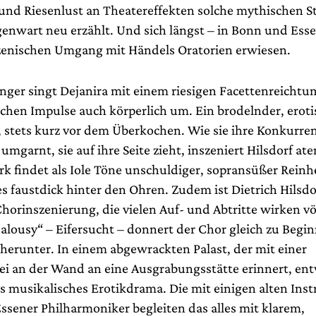
und Riesenlust an Theatereffekten solche mythischen S
genwart neu erzählt. Und sich längst – in Bonn und Esse
zenischen Umgang mit Händels Oratorien erwiesen.
inger singt Dejanira mit einem riesigen Facettenreichtu
schen Impulse auch körperlich um. Ein brodelnder, eroti
 stets kurz vor dem Überkochen. Wie sie ihre Konkurren
umgarnt, sie auf ihre Seite zieht, inszeniert Hilsdorf a
rk findet als Iole Töne unschuldiger, sopransüßer Reinh
es faustdick hinter den Ohren. Zudem ist Dietrich Hilsdo
horinszenierung, die vielen Auf- und Abtritte wirken vö
ealousy“ – Eifersucht – donnert der Chor gleich zu Begi
 herunter. In einem abgewrackten Palast, der mit einer
i an der Wand an eine Ausgrabungsstätte erinnert, entw
s musikalisches Erotikdrama. Die mit einigen alten In
ssener Philharmoniker begleiten das alles mit klarem,