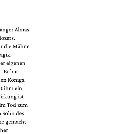
Sänger Almas
dozers.
 er die Mähne
agik.
ner eigenen
t. Er hat
ten Königs.
kt ihm ein
irkung ist
d im Tod zum
n Sohn des
wie gemacht
cher