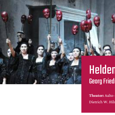
Helden
Georg Fried
Theater:
Aalto
Dietrich W. Hil