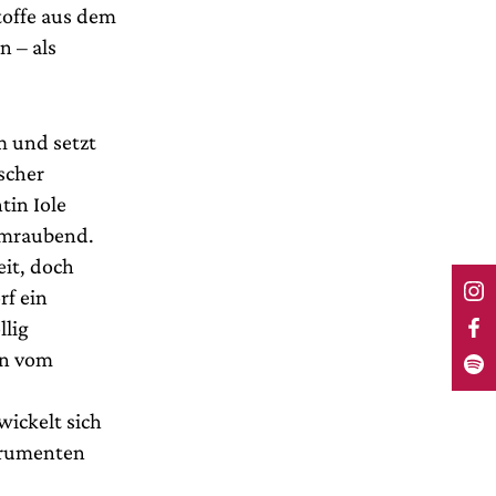
toffe aus dem
n – als
m und setzt
scher
tin Iole
temraubend.
eit, doch
rf ein
llig
nn vom
ickelt sich
strumenten