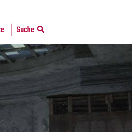
r
daten
ce
Suche