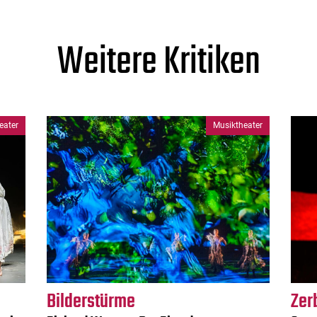
Weitere Kritiken
eater
Musiktheater
Bilderstürme
Zer