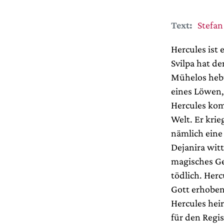
Text:
Stefan
Hercules ist
Svilpa hat de
Mühelos hebt
eines Löwen,
Hercules kom
Welt. Er krie
nämlich eine 
Dejanira witt
magisches Ge
tödlich. Her
Gott erhoben
Hercules heir
für den Regis