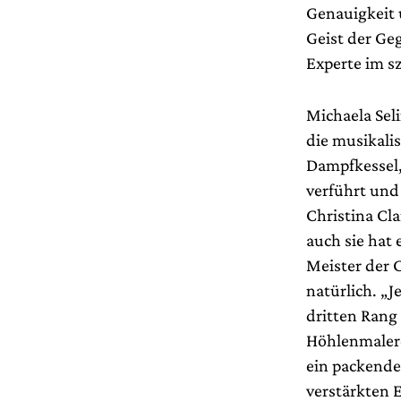
Genauigkeit 
Geist der Ge
Experte im s
Michaela Sel
die musikali
Dampfkessel,
verführt und 
Christina Cla
auch sie hat 
Meister der C
natürlich. „J
dritten Rang
Höhlenmalere
ein packende
verstärkten E