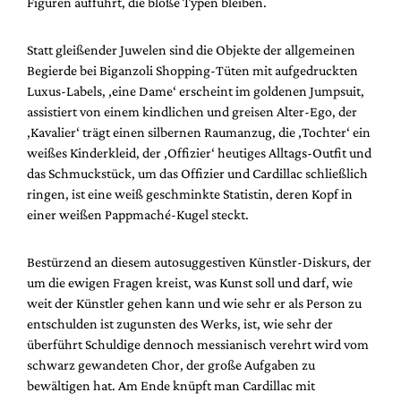
Figuren aufführt, die bloße Typen bleiben.
Statt gleißender Juwelen sind die Objekte der allgemeinen
Begierde bei Biganzoli Shopping-Tüten mit aufgedruckten
Luxus-Labels, ‚eine Dame‘ erscheint im goldenen Jumpsuit,
assistiert von einem kindlichen und greisen Alter-Ego, der
‚Kavalier‘ trägt einen silbernen Raumanzug, die ‚Tochter‘ ein
weißes Kinderkleid, der ‚Offizier‘ heutiges Alltags-Outfit und
das Schmuckstück, um das Offizier und Cardillac schließlich
ringen, ist eine weiß geschminkte Statistin, deren Kopf in
einer weißen Pappmaché-Kugel steckt.
Bestürzend an diesem autosuggestiven Künstler-Diskurs, der
um die ewigen Fragen kreist, was Kunst soll und darf, wie
weit der Künstler gehen kann und wie sehr er als Person zu
entschulden ist zugunsten des Werks, ist, wie sehr der
überführt Schuldige dennoch messianisch verehrt wird vom
schwarz gewandeten Chor, der große Aufgaben zu
bewältigen hat. Am Ende knüpft man Cardillac mit