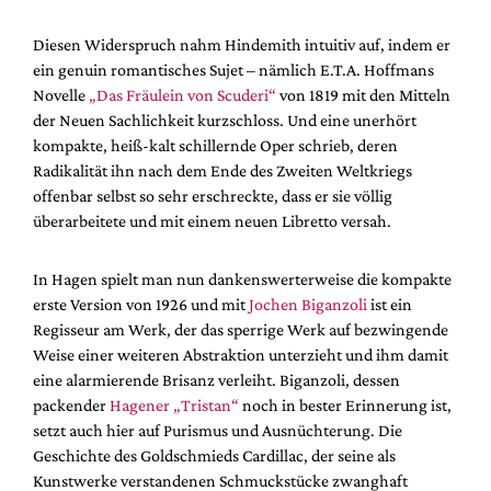
Diesen Widerspruch nahm Hindemith intuitiv auf, indem er
ein genuin romantisches Sujet – nämlich E.T.A. Hoffmans
Novelle
„Das Fräulein von Scuderi“
von 1819 mit den Mitteln
der Neuen Sachlichkeit kurzschloss. Und eine unerhört
kompakte, heiß-kalt schillernde Oper schrieb, deren
Radikalität ihn nach dem Ende des Zweiten Weltkriegs
offenbar selbst so sehr erschreckte, dass er sie völlig
überarbeitete und mit einem neuen Libretto versah.
In Hagen spielt man nun dankenswerterweise die kompakte
erste Version von 1926 und mit
Jochen Biganzoli
ist ein
Regisseur am Werk, der das sperrige Werk auf bezwingende
Weise einer weiteren Abstraktion unterzieht und ihm damit
eine alarmierende Brisanz verleiht. Biganzoli, dessen
packender
Hagener „Tristan“
noch in bester Erinnerung ist,
setzt auch hier auf Purismus und Ausnüchterung. Die
Geschichte des Goldschmieds Cardillac, der seine als
Kunstwerke verstandenen Schmuckstücke zwanghaft