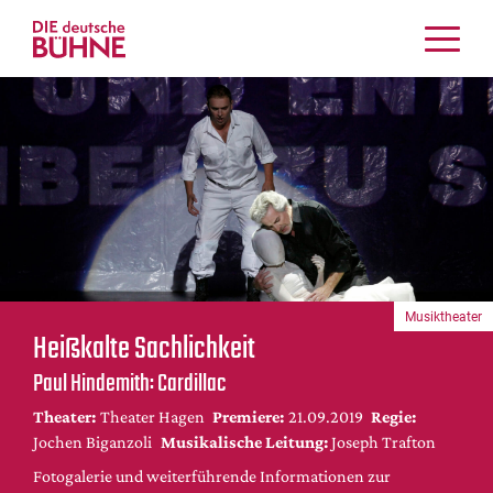
Kritiken
Schauspiel
Musiktheater
Tanz
Crossover
Bühnenwelt
Festivals & Veranstaltungen
Musiktheater
Menschen & Theater
Heißkalte Sachlichkeit
Themen
Paul Hindemith: Cardillac
Internationales
Theater:
Theater Hagen
Premiere:
21.09.2019
Regie:
Nachrufe
Jochen Biganzoli
Musikalische Leitung:
Joseph Trafton
Medientipps
Fotogalerie und weiterführende Informationen zur