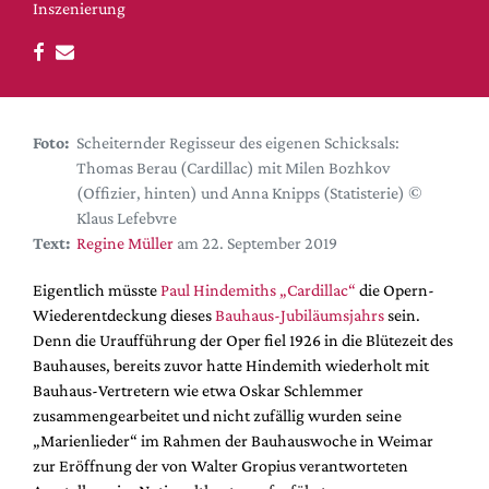
DdB-map
Inszenierung
Kalender
Premierensuche
Festival-Planer
Foto:
Scheiternder Regisseur des eigenen Schicksals:
Hefte
Thomas Berau (Cardillac) mit Milen Bozhkov
Alle Hefte
(Offizier, hinten) und Anna Knipps (Statisterie) ©
Klaus Lefebvre
Leseproben
Text:
Regine Müller
am 22. September 2019
Podcast
Eigentlich müsste
Paul Hindemiths „Cardillac“
die Opern-
Service
Wiederentdeckung dieses
Bauhaus-Jubiläumsjahrs
sein.
Denn die Uraufführung der Oper fiel 1926 in die Blütezeit des
Shop / Abo
Bauhauses, bereits zuvor hatte Hindemith wiederholt mit
Newsletter
Bauhaus-Vertretern wie etwa Oskar Schlemmer
Redaktion
zusammengearbeitet und nicht zufällig wurden seine
Autor:innen
„Marienlieder“ im Rahmen der Bauhauswoche in Weimar
zur Eröffnung der von Walter Gropius verantworteten
Partner