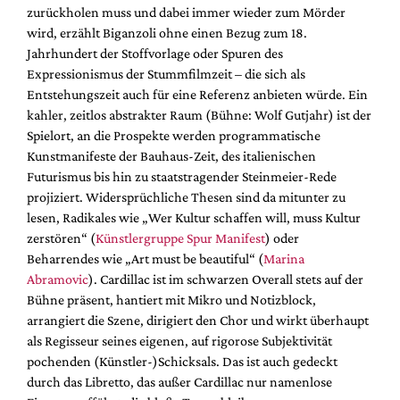
zurückholen muss und dabei immer wieder zum Mörder
wird, erzählt Biganzoli ohne einen Bezug zum 18.
Jahrhundert der Stoffvorlage oder Spuren des
Expressionismus der Stummfilmzeit – die sich als
Entstehungszeit auch für eine Referenz anbieten würde. Ein
kahler, zeitlos abstrakter Raum (Bühne: Wolf Gutjahr) ist der
Spielort, an die Prospekte werden programmatische
Kunstmanifeste der Bauhaus-Zeit, des italienischen
Futurismus bis hin zu staatstragender Steinmeier-Rede
projiziert. Widersprüchliche Thesen sind da mitunter zu
lesen, Radikales wie „Wer Kultur schaffen will, muss Kultur
zerstören“ (
Künstlergruppe Spur Manifest
) oder
Beharrendes wie „Art must be beautiful“ (
Marina
Abramovic
). Cardillac ist im schwarzen Overall stets auf der
Bühne präsent, hantiert mit Mikro und Notizblock,
arrangiert die Szene, dirigiert den Chor und wirkt überhaupt
als Regisseur seines eigenen, auf rigorose Subjektivität
pochenden (Künstler-)Schicksals. Das ist auch gedeckt
durch das Libretto, das außer Cardillac nur namenlose