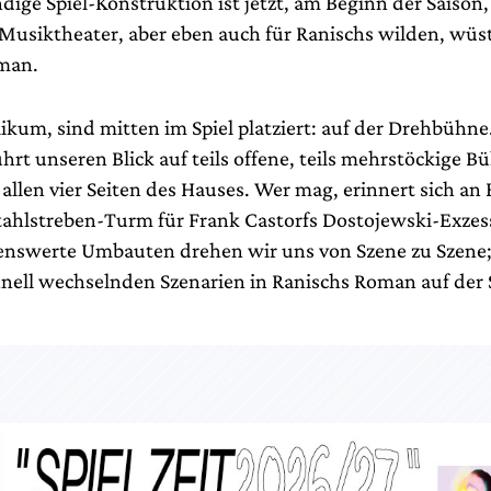
dige Spiel-Konstruktion ist jetzt, am Beginn der Saison
s Musiktheater, aber eben auch für Ranischs wilden, wüs
man.
ikum, sind mitten im Spiel platziert: auf der Drehbühne.
ührt unseren Blick auf teils offene, teils mehrstöckige 
llen vier Seiten des Hauses. Wer mag, erinnert sich an 
hlstreben-Turm für Frank Castorfs Dostojewski-Exzess
nswerte Umbauten drehen wir uns von Szene zu Szene;
chnell wechselnden Szenarien in Ranischs Roman auf der 