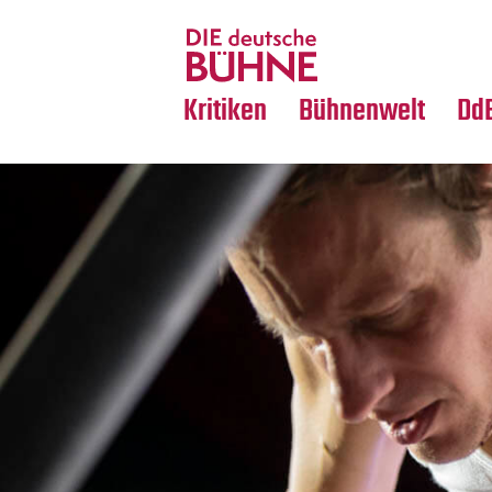
Tanz
Nachrufe
Crossover
Medientipps
Kritiken
Bühnenwelt
Dd