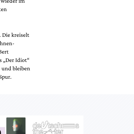
, wieder im
ten
 Die kreiselt
Bühnen-
Bert
 „Der Idiot“
 und bleiben
Spur.