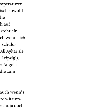
Temperaturen
isch sowohl
die
ch auf
 steht ein
uch wenn sich
r Schuld-
Ali Aykar sie
 Leipzig!),
e: Angela
 die zum
, auch wenn’s
 Dreh-Raum-
eicht ja doch