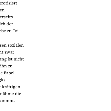
rorisiert
nen
erseits
ich der
be zu Tai.
sen sozialen
ht zwar
ung ist nicht
 ihn zu
e Fabel
gks
 kräftigen
 nähme die
ntkommt.