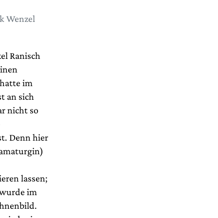
lk Wenzel
xel Ranisch
einen
hatte im
t an sich
r nicht so
e
t. Denn hier
ramaturgin)
eren lassen;
 wurde im
hnenbild.