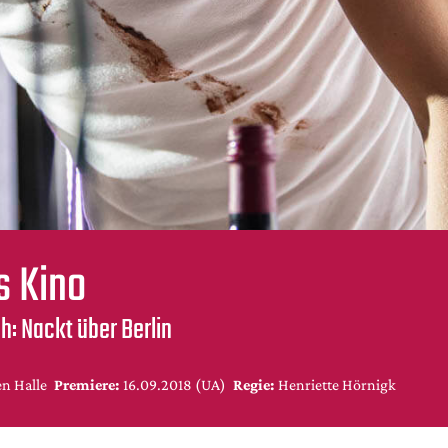
s Kino
h: Nackt über Berlin
n Halle
Premiere:
16.09.2018 (UA)
Regie:
Henriette Hörnigk