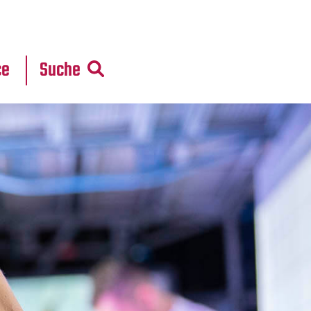
r
daten
ce
Suche