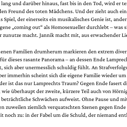
ng und darüber hinaus, fast bis in den Tod, wird er ter
en Freund des toten Mädchens. Und der zieht auch ei
s Spiel, der einerseits ein musikalisches Genie ist, ander
igene „coming out“ als Homosexueller durchlebt – was s
r zunutze macht. Jannik macht mit, aus erwachender Lie
denen Familien drumherum markieren den extrem diver
für dieses rasante Panorama – an dessen Ende Lamprec
st, sich aber unermesslich schuldig fühlt. An Strafverfolg
ber immerhin scheint sich die eigene Familie wieder um
r ist das nur Lamprechts Traum? Gegen Ende fasert di
; wie überhaupt der zweite, kürzere Teil auch von Hörni
 beträchtliche Schwächen aufweist. Ohne Pause und mit
den zuweilen ziemlich verquatschten Szenen gegen Ende
it noch zu: in der Fabel um die Schuld, der niemand e