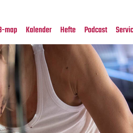
Premierensuche
Alle Hefte
Partne
Festival-Planer
Leseproben
Media
B-map
Kalender
Hefte
Podcast
Servi