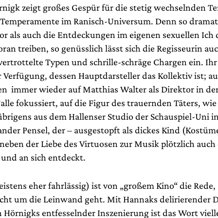
rnigk zeigt großes Gespür für die stetig wechselnden 
en Temperamente im Ranisch-Universum. Denn so dramat
or als auch die Entdeckungen im eigenen sexuellen Ich 
ran treiben, so genüsslich lässt sich die Regisseurin au
ertrottelte Typen und schrille-schräge Chargen ein. Ihr
 Verfügung, dessen Hauptdarsteller das Kollektiv ist; a
n immer wieder auf Matthias Walter als Direktor in de
lle fokussiert, auf die Figur des trauernden Täters, wie 
 übrigens aus dem Hallenser Studio der Schauspiel-Uni in
ander Pensel, der – ausgestopft als dickes Kind (Kostüm
neben der Liebe des Virtuosen zur Musik plötzlich auch
 und an sich entdeckt.
istens eher fahrlässig) ist von „großem Kino“ die Rede
cht um die Leinwand geht. Mit Hannaks delirierender
Hörnigks entfesselnder Inszenierung ist das Wort viell