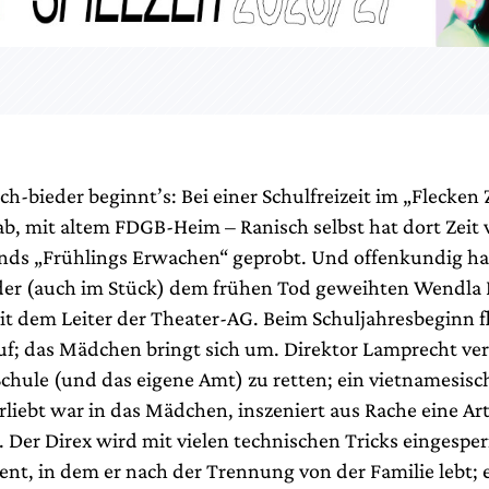
ch-bieder beginnt’s: Bei einer Schulfreizeit im „Flecken
ab, mit altem FDGB-Heim – Ranisch selbst hat dort Zeit 
ds „Frühlings Erwachen“ geprobt. Und offenkundig ha
 der (auch im Stück) dem frühen Tod geweihten Wendl
it dem Leiter der Theater-AG. Beim Schuljahresbeginn fl
uf; das Mädchen bringt sich um. Direktor Lamprecht ve
 Schule (und das eigene Amt) zu retten; ein vietnamesi
rliebt war in das Mädchen, inszeniert aus Rache eine Ar
 Der Direx wird mit vielen technischen Tricks eingesper
nt, in dem er nach der Trennung von der Familie lebt; 