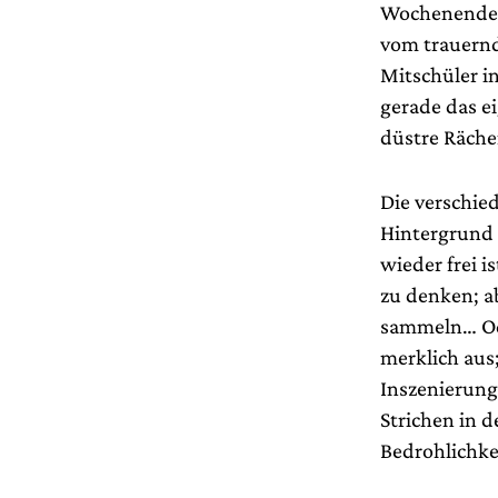
Wochenende la
vom trauernd
Mitschüler in
gerade das e
düstre Räche
Die verschie
Hintergrund 
wieder frei i
zu denken; a
sammeln… Ode
merklich aus
Inszenierung
Strichen in 
Bedrohlichke