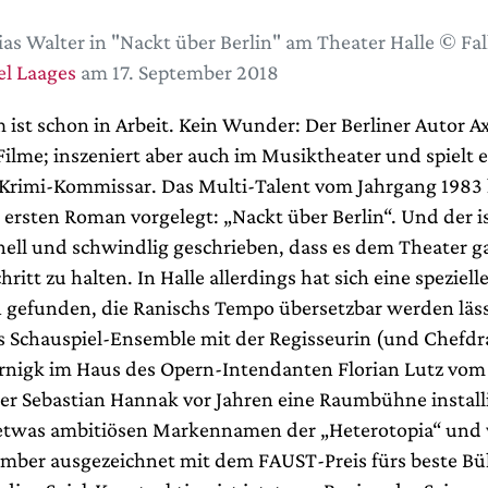
as Walter in "Nackt über Berlin" am Theater Halle © Fa
l Laages
am 17. September 2018
 ist schon in Arbeit. Kein Wunder: Der Berliner Autor A
Filme; inszeniert aber auch im Musiktheater und spielt 
Krimi-Kommissar. Das Multi-Talent vom Jahrgang 1983 
ersten Roman vorgelegt: „Nackt über Berlin“. Und der is
nell und schwindlig geschrieben, dass es dem Theater ga
Schritt zu halten. In Halle allerdings hat sich eine speziell
n gefunden, die Ranischs Tempo übersetzbar werden läss
as Schauspiel-Ensemble mit der Regisseurin (und Chefd
rnigk im Haus des Opern-Intendanten Florian Lutz vom
r Sebastian Hannak vor Jahren eine Raumbühne installi
 etwas ambitiösen Markennamen der „Heterotopia“ und
mber ausgezeichnet mit dem FAUST-Preis fürs beste Bü