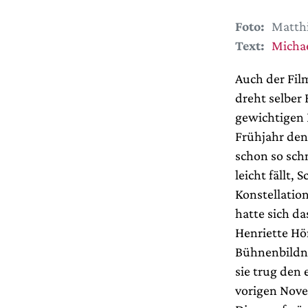
Foto:
Matthi
Text:
Michae
Auch der Film
dreht selber 
gewichtigen 
Frühjahr den 
schon so sch
leicht fällt, 
Konstellatio
hatte sich d
Henriette Hö
Bühnenbildne
sie trug den
vorigen Nove