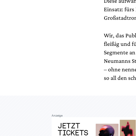
Diese aufwän
Einsatz: für
Großstadtro
Wir, das Publ
fleißig und f
Segmente an a
Neumanns Sta
– ohne nenne
so all den s
Anzeige