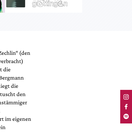
 Zechlin“ (den
verbracht)
t die
a Bergmann
iegt die
rtuscht den
schstämmiger
t
rt im eigenen
ein