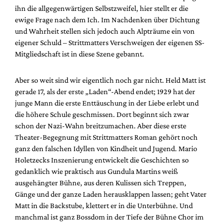
Mediadaten
ihn die allgegenwärtigen Selbstzweifel, hier stellt er die
ewige Frage nach dem Ich. Im Nachdenken über Dichtung
Suche
und Wahrheit stellen sich jedoch auch Alpträume ein von
eigener Schuld – Strittmatters Verschweigen der eigenen SS-
Mitgliedschaft ist in diese Szene gebannt.
Aber so weit sind wir eigentlich noch gar nicht. Held Matt ist
gerade 17, als der erste „Laden“-Abend endet; 1929 hat der
junge Mann die erste Enttäuschung in der Liebe erlebt und
die höhere Schule geschmissen. Dort beginnt sich zwar
schon der Nazi-Wahn breitzumachen. Aber diese erste
Theater-Begegnung mit Strittmatters Roman gehört noch
ganz den falschen Idyllen von Kindheit und Jugend. Mario
Holetzecks Inszenierung entwickelt die Geschichten so
gedanklich wie praktisch aus Gundula Martins weiß
ausgehängter Bühne, aus deren Kulissen sich Treppen,
Gänge und der ganze Laden herausklappen lassen; geht Vater
Matt in die Backstube, klettert er in die Unterbühne. Und
manchmal ist ganz Bossdom in der Tiefe der Bühne Chor im