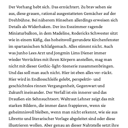
Mediadaten
Der Vorhang hebt sich. Das ernüchtert. Zu brav sehen sie
Suche
aus, diese grauen, rational ausgestatteten Gemächer auf der
Drehbühne. Bei näherem Hinsehen allerdings erweisen sich
Details als Widerhaken. Der ins Esszimmer ragende
Miniaturbalkon, in dem Madeline, Rodericks Schwester sitzt
wie in einem Käfig, das hoheitsvoll gerundete Kirchenfenster
im spartanischen Schlafgemach. Alles stimmt nicht. Auch
was Junho Lees Arzt und Jongmin Lims Diener immer
wieder Verrücktes mit ihren Körpern anstellen, mag man
nicht mit dieser Gothic-light-Szenerie zusammenbringen.
Und das soll man auch nicht. Hier ist eben alles ver-rückt.
Hier wird in Endlosschleife gelebt, perspektiv- und
geschichtslos rinnen Vergangenheit, Gegenwart und
Zukunft ineinander. Der Verfall ist ein innerer und das
Draußen ein Sehnsuchtsort. Waltraut Lehner zeigt das mit
starken Bildern, die immer dann frappieren, wenn sie
geheimnisvoll bleiben, wenn man nicht erkennt, wie sie aus
Libretto und literarischer Vorlage abgeleitet sind oder diese
illustrieren wollen. Aber genau an dieser Nahtstelle setzt ihre