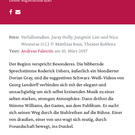
DdB-map
Kalender
Premierensuche
Festival-Planer
Foto:
Verfallsstudien. Juray Holly, Jongmin Lim und Nico
Hefte
Wouterse (v.l.) © Matthias Baus, Theater Koblenz
Text:
Andreas Falentin
am 10. März 2017
Alle Hefte
Leseproben
Der Beginn verspricht Besonderes. Die bibbernde
Sprechstimme Roderick Ushers, äußerlich ein blondierter
Podcast
Dorian Gray, und die suggestiven Schwarz-Weiß-Videos von
Service
Georg Lendorff verbinden sich mit der elegant und
unnachgiebig um sich selbst kreisenden Musik zu einer
Shop / Abo
selten starken, strengen Atmosphäre. Dann dröhnt die
Newsletter
Stimme Williams, des Gastes, aus dem Publikum. Er sucht
Redaktion
sich seinen Weg durch die Stuhlreihen auf die Bühne. Einer
von draußen, einer von uns wagt sich mutig, durch
Autor:innen
Freundschaft bewegt, ins Dunkel.
Partner