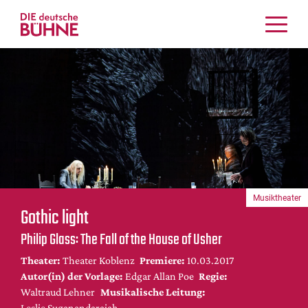
Kritiken
Schauspiel
Musiktheater
Tanz
Crossover
Bühnenwelt
Festivals & Veranstaltungen
Musiktheater
Menschen & Theater
Gothic light
Themen
Philip Glass: The Fall of the House of Usher
Internationales
Theater:
Theater Koblenz
Premiere:
10.03.2017
Nachrufe
Autor(in) der Vorlage:
Edgar Allan Poe
Regie:
Medientipps
Waltraud Lehner
Musikalische Leitung:
Leslie Suganandarajah