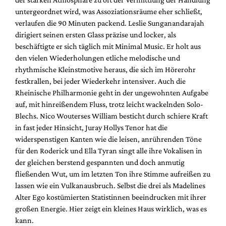
untergeordnet wird, was Assoziationsräume eher schließt,
verlaufen die 90 Minuten packend. Leslie Sunganandarajah
dirigiert seinen ersten Glass präzise und locker, als
beschäftigte er sich täglich mit Minimal Music. Er holt aus
den vielen Wiederholungen etliche melodische und
rhythmische Kleinstmotive heraus, die sich im Hörerohr
festkrallen, bei jeder Wiederkehr intensiver. Auch die
Rheinische Philharmonie geht in der ungewohnten Aufgabe
auf, mit hinreißendem Fluss, trotz leicht wackelnden Solo-
Blechs. Nico Wouterses William besticht durch schiere Kraft
in fast jeder Hinsicht, Juray Hollys Tenor hat die
widerspenstigen Kanten wie die leisen, anrührenden Töne
für den Roderick und Ella Tyran singt alle ihre Vokalisen in
der gleichen berstend gespannten und doch anmutig
fließenden Wut, um im letzten Ton ihre Stimme aufreißen zu
lassen wie ein Vulkanausbruch. Selbst die drei als Madelines
Alter Ego kostümierten Statistinnen beeindrucken mit ihrer
großen Energie. Hier zeigt ein kleines Haus wirklich, was es
kann.