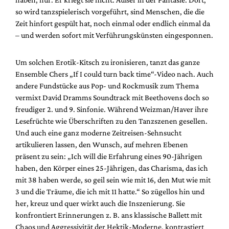
so wird tanzspielerisch vorgeführt, sind Menschen, die die
Zeit hinfort gespült hat, noch einmal oder endlich einmal da
– und werden sofort mit Verführungskünsten eingesponnen.
Um solchen Erotik-Kitsch zu ironisieren, tanzt das ganze
Ensemble Chers „If I could turn back time“-Video nach. Auch
andere Fundstücke aus Pop- und Rockmusik zum Thema
vermixt David Dramms Soundtrack mit Beethovens doch so
freudiger 2. und 9. Sinfonie. Während Weizman/Haver ihre
Lesefrüchte wie Überschriften zu den Tanzszenen gesellen.
Und auch eine ganz moderne Zeitreisen-Sehnsucht
artikulieren lassen, den Wunsch, auf mehren Ebenen
präsent zu sein: „Ich will die Erfahrung eines 90-Jährigen
haben, den Körper eines 25-Jährigen, das Charisma, das ich
mit 38 haben werde, so geil sein wie mit 16, den Mut wie mit
3 und die Träume, die ich mit 11 hatte.“ So zügellos hin und
her, kreuz und quer wirkt auch die Inszenierung. Sie
konfrontiert Erinnerungen z. B. ans klassische Ballett mit
Chaos und Aggressivität der Hektik-Moderne, kontrastiert