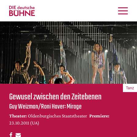
Kritiken
Schauspiel
Musiktheater
Tanz
Crossover
Bühnenwelt
Festivals & Veranstaltungen
Tanz
Menschen & Theater
Gewusel zwischen den Zeitebenen
Themen
Guy Weizman/Roni Haver: Mirage
Internationales
Theater:
Oldenburgisches Staatstheater
Premiere:
Nachrufe
23.10.2011 (UA)
Medientipps