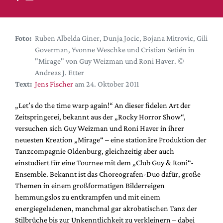
DdB-map
Kalender
Premierensuche
Foto:
Ruben Albelda Giner, Dunja Jocic, Bojana Mitrovic, Gili
Goverman, Yvonne Weschke und Cristian Setién in
Festival-Planer
"Mirage" von Guy Weizman und Roni Haver. ©
Hefte
Andreas J. Etter
Text:
Jens Fischer
am 24. Oktober 2011
Alle Hefte
Leseproben
„Let’s do the time warp again!“ An dieser fidelen Art der
Zeitspringerei, bekannt aus der „Rocky Horror Show“,
Podcast
versuchen sich Guy Weizman und Roni Haver in ihrer
Service
neuesten Kreation „Mirage“ – eine stationäre Produktion der
Tanzcompagnie Oldenburg, gleichzeitig aber auch
Shop / Abo
einstudiert für eine Tournee mit dem „Club Guy & Roni“-
Newsletter
Ensemble. Bekannt ist das Choreografen-Duo dafür, große
Redaktion
Themen in einem großformatigen Bilderreigen
hemmungslos zu entkrampfen und mit einem
Autor:innen
energiegeladenen, manchmal gar akrobatischen Tanz der
Partner
Stilbrüche bis zur Unkenntlichkeit zu verkleinern – dabei