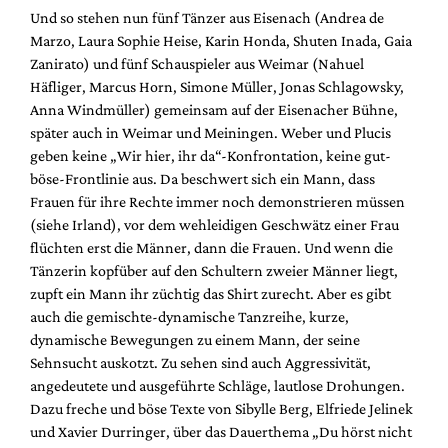
Und so stehen nun fünf Tänzer aus Eisenach (Andrea de
Marzo, Laura Sophie Heise, Karin Honda, Shuten Inada, Gaia
Zanirato) und fünf Schauspieler aus Weimar (Nahuel
Häfliger, Marcus Horn, Simone Müller, Jonas Schlagowsky,
Anna Windmüller) gemeinsam auf der Eisenacher Bühne,
später auch in Weimar und Meiningen. Weber und Plucis
geben keine „Wir hier, ihr da“-Konfrontation, keine gut-
böse-Frontlinie aus. Da beschwert sich ein Mann, dass
Frauen für ihre Rechte immer noch demonstrieren müssen
(siehe Irland), vor dem wehleidigen Geschwätz einer Frau
flüchten erst die Männer, dann die Frauen. Und wenn die
Tänzerin kopfüber auf den Schultern zweier Männer liegt,
zupft ein Mann ihr züchtig das Shirt zurecht. Aber es gibt
auch die gemischte-dynamische Tanzreihe, kurze,
dynamische Bewegungen zu einem Mann, der seine
Sehnsucht auskotzt. Zu sehen sind auch Aggressivität,
angedeutete und ausgeführte Schläge, lautlose Drohungen.
Dazu freche und böse Texte von Sibylle Berg, Elfriede Jelinek
und Xavier Durringer, über das Dauerthema „Du hörst nicht