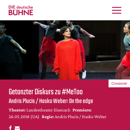
Kritiken
Schauspiel
Musiktheater
Tanz
Crossover
Bühnenwelt
Festivals & Veranstaltungen
Crossover
Menschen & Theater
Getanzter Diskurs zu #MeToo
Themen
Andris Plucis / Hasko Weber: On the edge
Internationales
Theater:
Landestheater Eisenach
Premiere:
Nachrufe
26.05.2018 (UA)
Regie:
Andris Plucis / Hasko Weber
Medientipps