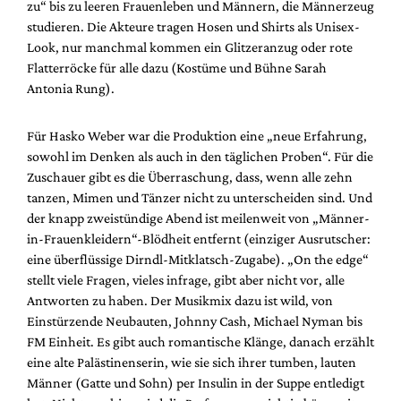
zu“ bis zu leeren Frauenleben und Männern, die Männerzeug
studieren. Die Akteure tragen Hosen und Shirts als Unisex-
Look, nur manchmal kommen ein Glitzeranzug oder rote
Flatterröcke für alle dazu (Kostüme und Bühne Sarah
Antonia Rung).
Für Hasko Weber war die Produktion eine „neue Erfahrung,
sowohl im Denken als auch in den täglichen Proben“. Für die
Zuschauer gibt es die Überraschung, dass, wenn alle zehn
tanzen, Mimen und Tänzer nicht zu unterscheiden sind. Und
der knapp zweistündige Abend ist meilenweit von „Männer-
in-Frauenkleidern“-Blödheit entfernt (einziger Ausrutscher:
eine überflüssige Dirndl-Mitklatsch-Zugabe). „On the edge“
stellt viele Fragen, vieles infrage, gibt aber nicht vor, alle
Antworten zu haben. Der Musikmix dazu ist wild, von
Einstürzende Neubauten, Johnny Cash, Michael Nyman bis
FM Einheit. Es gibt auch romantische Klänge, danach erzählt
eine alte Palästinenserin, wie sie sich ihrer tumben, lauten
Männer (Gatte und Sohn) per Insulin in der Suppe entledigt