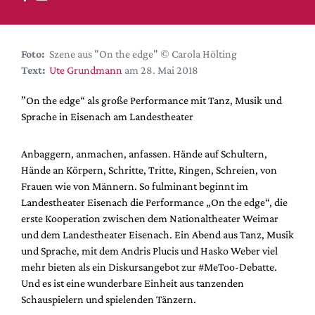
DdB-map
Kalender
Premierensuche
Foto:
Szene aus "On the edge" © Carola Hölting
Text:
Ute Grundmann
am 28. Mai 2018
Festival-Planer
Hefte
”On the edge“ als große Performance mit Tanz, Musik und
Sprache in Eisenach am Landestheater
Alle Hefte
Leseproben
Anbaggern, anmachen, anfassen. Hände auf Schultern,
Podcast
Hände an Körpern, Schritte, Tritte, Ringen, Schreien, von
Frauen wie von Männern. So fulminant beginnt im
Service
Landestheater Eisenach die Performance „On the edge“, die
erste Kooperation zwischen dem Nationaltheater Weimar
Shop / Abo
und dem Landestheater Eisenach. Ein Abend aus Tanz, Musik
Newsletter
und Sprache, mit dem Andris Plucis und Hasko Weber viel
Redaktion
mehr bieten als ein Diskursangebot zur #MeToo-Debatte.
Autor:innen
Und es ist eine wunderbare Einheit aus tanzenden
Schauspielern und spielenden Tänzern.
Partner