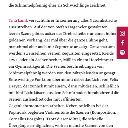
die Schimmelpfennig eher als Schwächlinge zeichnet.
Tina Lanik
versucht ihrer Inszenierung alles Naturalistische
auszutreiben. Auf der von Stefan Hageneier gestalteten
leeren Szene gibt es außer der Drehscheibe nur einen hohen
goldenen Vorhang, der mal über die ganze Bühne geht,
manchmal aber auch nur Segmente anzeigt. Ganz sparsam
werden zu einzelnen Szenen Requisiten eingesetzt, Kreide
etwa, oder ein Aschenbecher, Müll in einem Hotelzimmer,
ein Gymnastikgerät. Die Szenenbeschreibungen von
Schimmelpfennig werden von den Mitspielenden angesagt.
Eine wichtige Funktion übernimmt dabei das Licht von Felix
Dreyer, der zunächst mit einem, dann mit dreien, schließlich
mit fünf Lichtkästen aus dem Schnürboden herabfahrend die
Szenen ausleuchtet oder mit raffinierten
Gegenlichtmomenten arbeitet. Neben Anleihen bei der
Popmusik begleiten Violinentöne die Szenen (Komposition:
Cornelius Borgolte). Trotz dieser Mittel, die schnelle
Übergänge ermöglichen, wirken manche Szenen von den