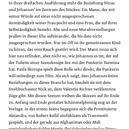
In ihrer dreifachen Ausführung steht die Beziehung Ninas
und Johannes’ im Zentrum des Stückes: Ein Mann, der mit
seiner Würde auf einer nicht ausgesprochenen
Anständigkeit seiner Frau pocht und eine Frau, die auf ihrer
Selbständigkeit besteht. Alte und neue Moralvorstellungen
prallen in dieser Ehe aufeinander, die bis dato nicht
ausgesprochen wurden. Nur im Off ist ihr gemeinsames Kind
zu hören, das vom Rauch gestört wird. Der Mann muss sich
hier neu erfinden, aber nicht so, wie Johannes es tut, der auf
der Toilette einer Szenekneipe Sex mit der Punkerin Yazmina
hat. Paula Skorupa spielt diese Rolle sehr direkt, die Punkerin
will unbedingt zum Film. Als sich zeigt, dass Johannes keine
Beziehungen zu dieser Branche hat, bändelt sie mit dem
Drehbuchautor Nick an, dem Valentin Richter verklemmte
Züge gibt. Mit diesen Szenen treiben die Skizzen auf ihr Ende
zu. Anfang und Ende gestaltet Schimmelpfennig eng an der
Vorlage: In der ersten Szene begegnen sich die Prostituierte
Alejandra, von Robert Rožić einfühlsam als Transvestit
gespielt, und der gerade aus Afghanistan oder Mali
zurückgekehrte Soldat Martin (bei Schnitzler sind es Dirne