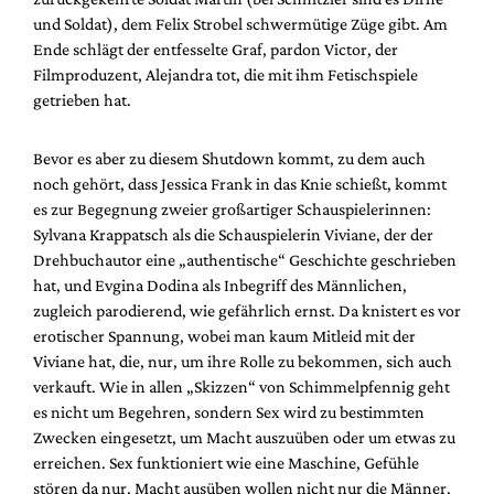
und Soldat), dem Felix Strobel schwermütige Züge gibt. Am
Ende schlägt der entfesselte Graf, pardon Victor, der
Filmproduzent, Alejandra tot, die mit ihm Fetischspiele
getrieben hat.
Bevor es aber zu diesem Shutdown kommt, zu dem auch
noch gehört, dass Jessica Frank in das Knie schießt, kommt
es zur Begegnung zweier großartiger Schauspielerinnen:
Sylvana Krappatsch als die Schauspielerin Viviane, der der
Drehbuchautor eine „authentische“ Geschichte geschrieben
hat, und Evgina Dodina als Inbegriff des Männlichen,
zugleich parodierend, wie gefährlich ernst. Da knistert es vor
erotischer Spannung, wobei man kaum Mitleid mit der
Viviane hat, die, nur, um ihre Rolle zu bekommen, sich auch
verkauft. Wie in allen „Skizzen“ von Schimmelpfennig geht
es nicht um Begehren, sondern Sex wird zu bestimmten
Zwecken eingesetzt, um Macht auszuüben oder um etwas zu
erreichen. Sex funktioniert wie eine Maschine, Gefühle
stören da nur. Macht ausüben wollen nicht nur die Männer,