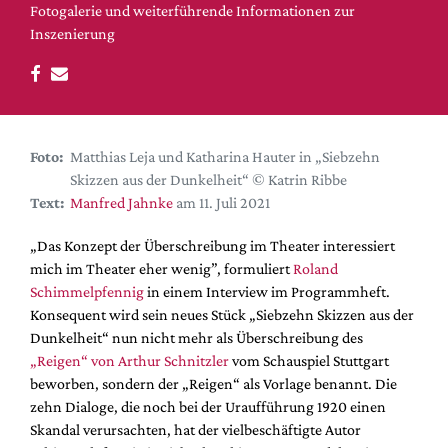
DdB-map
Fotogalerie und weiterführende Informationen zur
Inszenierung
Kalender
Premierensuche
Festival-Planer
Hefte
Foto:
Matthias Leja und Katharina Hauter in „Siebzehn
Alle Hefte
Skizzen aus der Dunkelheit“ © Katrin Ribbe
Text:
Manfred Jahnke
am 11. Juli 2021
Leseproben
Podcast
„Das Konzept der Überschreibung im Theater interessiert
mich im Theater eher wenig”, formuliert
Roland
Service
Schimmelpfennig
in einem Interview im Programmheft.
Shop / Abo
Konsequent wird sein neues Stück „Siebzehn Skizzen aus der
Dunkelheit“ nun nicht mehr als Überschreibung des
Newsletter
„Reigen“ von Arthur Schnitzler
vom Schauspiel Stuttgart
Redaktion
beworben, sondern der „Reigen“ als Vorlage benannt. Die
Autor:innen
zehn Dialoge, die noch bei der Uraufführung 1920 einen
Partner
Skandal verursachten, hat der vielbeschäftigte Autor