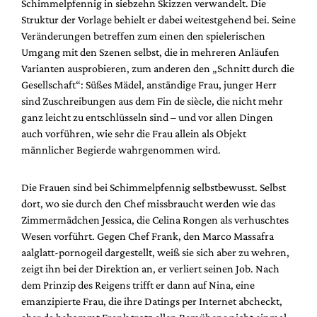
Schimmelpfennig in siebzehn Skizzen verwandelt. Die
Mediadaten
Struktur der Vorlage behielt er dabei weitestgehend bei. Seine
Suche
Veränderungen betreffen zum einen den spielerischen
Umgang mit den Szenen selbst, die in mehreren Anläufen
Varianten ausprobieren, zum anderen den „Schnitt durch die
Gesellschaft“: Süßes Mädel, anständige Frau, junger Herr
sind Zuschreibungen aus dem Fin de siècle, die nicht mehr
ganz leicht zu entschlüsseln sind – und vor allen Dingen
auch vorführen, wie sehr die Frau allein als Objekt
männlicher Begierde wahrgenommen wird.
Die Frauen sind bei Schimmelpfennig selbstbewusst. Selbst
dort, wo sie durch den Chef missbraucht werden wie das
Zimmermädchen Jessica, die Celina Rongen als verhuschtes
Wesen vorführt. Gegen Chef Frank, den Marco Massafra
aalglatt-pornogeil dargestellt, weiß sie sich aber zu wehren,
zeigt ihn bei der Direktion an, er verliert seinen Job. Nach
dem Prinzip des Reigens trifft er dann auf Nina, eine
emanzipierte Frau, die ihre Datings per Internet abcheckt,