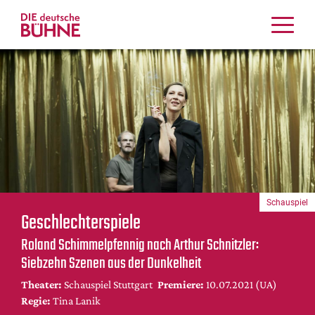
Kritiken
Schauspiel
Musiktheater
Tanz
Crossover
Bühnenwelt
Festivals & Veranstaltungen
Schauspiel
Menschen & Theater
Geschlechterspiele
Themen
Roland Schimmelpfennig nach Arthur Schnitzler:
Internationales
Siebzehn Szenen aus der Dunkelheit
Nachrufe
Theater:
Schauspiel Stuttgart
Premiere:
10.07.2021 (UA)
Medientipps
Regie:
Tina Lanik