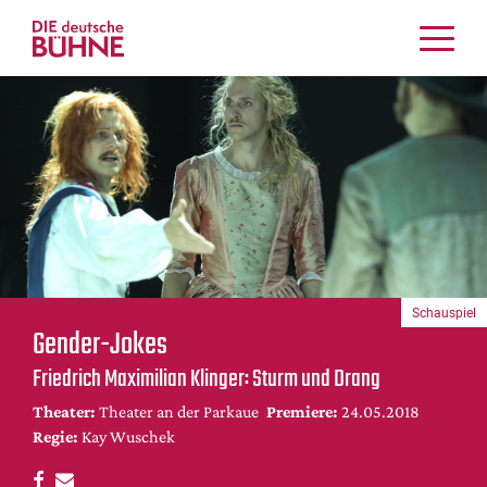
Kritiken
Schauspiel
Musiktheater
Tanz
Crossover
Bühnenwelt
Festivals & Veranstaltungen
Schauspiel
Menschen & Theater
Gender-Jokes
Themen
Friedrich Maximilian Klinger: Sturm und Drang
Internationales
Theater:
Theater an der Parkaue
Premiere:
24.05.2018
Nachrufe
Regie:
Kay Wuschek
Medientipps