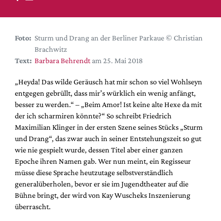
DdB-map
Kalender
Premierensuche
Foto:
Sturm und Drang an der Berliner Parkaue © Christian
Brachwitz
Festival-Planer
Text:
Barbara Behrendt
am 25. Mai 2018
Hefte
„Heyda! Das wilde Geräusch hat mir schon so viel Wohlseyn
Alle Hefte
entgegen gebrüllt, dass mir’s würklich ein wenig anfängt,
Leseproben
besser zu werden.“ – „Beim Amor! Ist keine alte Hexe da mit
der ich scharmiren könnte?“ So schreibt Friedrich
Podcast
Maximilian Klinger in der ersten Szene seines Stücks „Sturm
Service
und Drang“, das zwar auch in seiner Entstehungszeit so gut
wie nie gespielt wurde, dessen Titel aber einer ganzen
Shop / Abo
Epoche ihren Namen gab. Wer nun meint, ein Regisseur
Newsletter
müsse diese Sprache heutzutage selbstverständlich
Redaktion
generalüberholen, bevor er sie im Jugendtheater auf die
Bühne bringt, der wird von Kay Wuscheks Inszenierung
Autor:innen
überrascht.
Partner