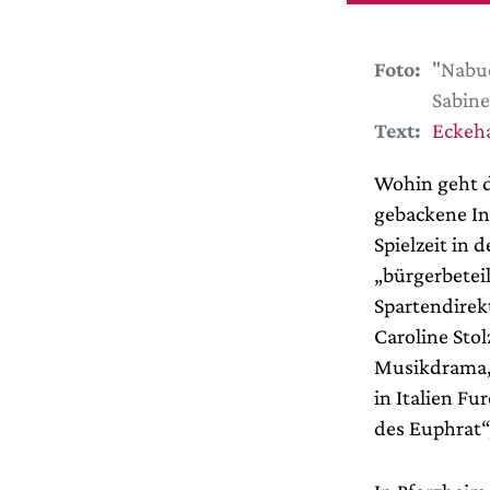
Foto:
"Nabuc
Sabin
Text:
Eckeha
Wohin geht d
gebackene In
Spielzeit in
„bürgerbeteil
Spartendirek
Caroline Stol
Musikdrama, 
in Italien F
des Euphrat“