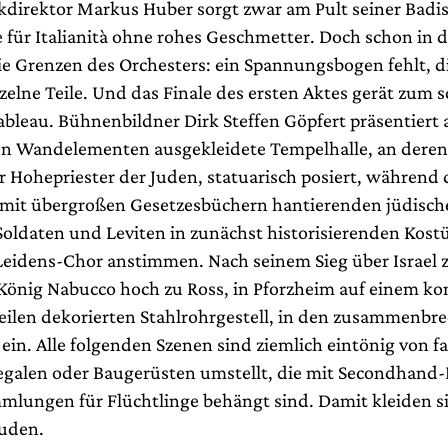
direktor Markus Huber sorgt zwar am Pult seiner Badi
 für Italianità ohne rohes Geschmetter. Doch schon in 
die Grenzen des Orchesters: ein Spannungsbogen fehlt, 
inzelne Teile. Und das Finale des ersten Aktes gerät zum sc
bleau. Bühnenbildner Dirk Steffen Göpfert präsentiert 
en Wandelementen ausgekleidete Tempelhalle, an der
r Hohepriester der Juden, statuarisch posiert, während
 mit übergroßen Gesetzesbüchern hantierenden jüdisch
Soldaten und Leviten in zunächst historisierenden Kos
Leidens-Chor anstimmen. Nach seinem Sieg über Israel z
König Nabucco hoch zu Ross, in Pforzheim auf einem ko
Teilen dekorierten Stahlrohrgestell, in den zusammenb
ein. Alle folgenden Szenen sind ziemlich eintönig von f
galen oder Baugerüsten umstellt, die mit Secondhand
lungen für Flüchtlinge behängt sind. Damit kleiden si
Juden.