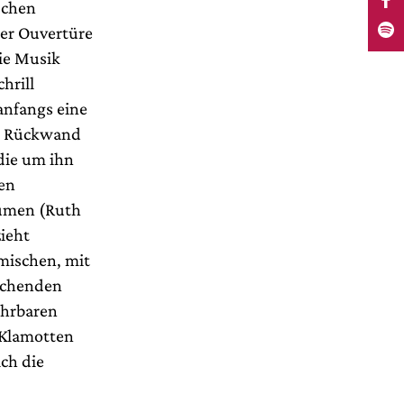
schen
der Ouvertüre
die Musik
hrill
anfangs eine
en Rückwand
 die um ihn
en
tümen (Ruth
ieht
mischen, mit
rechenden
ahrbaren
-Klamotten
ch die