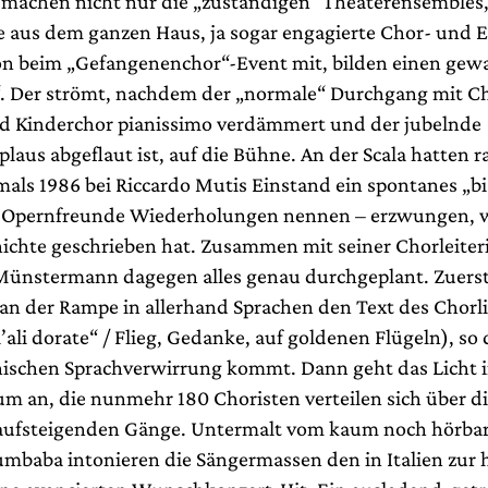
 machen nicht nur die „zuständigen“ Theaterensembles
e aus dem ganzen Haus, ja sogar engagierte Chor- und E
on beim „Gefangenenchor“-Event mit, bilden einen gewa
. Der strömt, nachdem der „normale“ Durchgang mit C
d Kinderchor pianissimo verdämmert und der jubelnde
laus abgeflaut ist, auf die Bühne. An der Scala hatten 
als 1986 bei Riccardo Mutis Einstand ein spontanes „bis
en Opernfreunde Wiederholungen nennen – erzwungen, 
ichte geschrieben hat. Zusammen mit seiner Chorleiter
Münstermann dagegen alles genau durchgeplant. Zuers
 an der Rampe in allerhand Sprachen den Text des Chorli
l’ali dorate“ / Flieg, Gedanke, auf goldenen Flügeln), so 
nischen Sprachverwirrung kommt. Dann geht das Licht 
m an, die nunmehr 180 Choristen verteilen sich über die
aufsteigenden Gänge. Untermalt vom kaum noch hörba
mbaba intonieren die Sängermassen den in Italien zur 