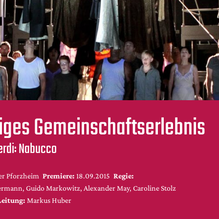
iges Gemeinschaftserlebnis
erdi: Nabucco
er Pforzheim
Premiere:
18.09.2015
Regie:
mann, Guido Markowitz, Alexander May, Caroline Stolz
Leitung:
Markus Huber