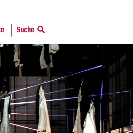
r
daten
ce
Suche