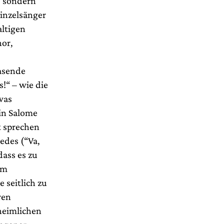
, sondern
inzelsänger
ltigen
hor,
rasende
!“ – wie die
was
in Salome
t sprechen
edes (“Va,
dass es zu
im
 seitlich zu
ren
heimlichen