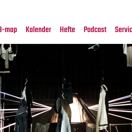
Premierensuche
Alle Hefte
Partne
Festival-Planer
Leseproben
Media
B-map
Kalender
Hefte
Podcast
Servi