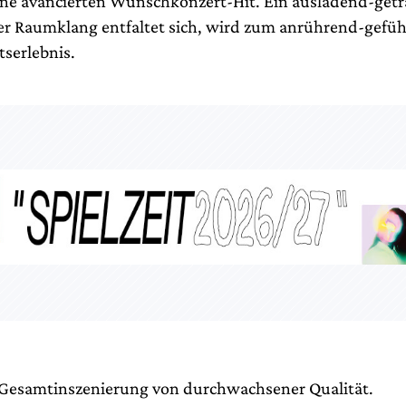
e avancierten Wunschkonzert-Hit. Ein ausladend-getr
r Raumklang entfaltet sich, wird zum anrührend-gefüh
serlebnis.
e Gesamtinszenierung von durchwachsener Qualität.