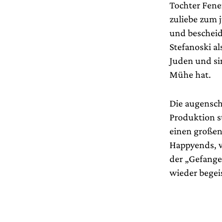
Tochter Fene
zuliebe zum j
und bescheid
Stefanoski al
Juden und sin
Mühe hat.
Die augensch
Produktion 
einen großen
Happyends, w
der „Gefange
wieder begei