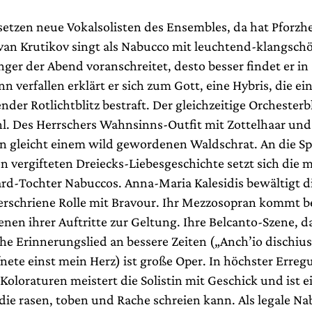
 setzen neue Vokalsolisten des Ensembles, da hat Pforzh
Ivan Krutikov singt als Nabucco mit leuchtend-klangsc
änger der Abend voranschreitet, desto besser findet er in 
verfallen erklärt er sich zum Gott, eine Hybris, die ei
der Rotlichtblitz bestraft. Der gleichzeitige Orchesterbl
ahl. Des Herrschers Wahnsinns-Outfit mit Zottelhaar und
 gleicht einem wild gewordenen Waldschrat. An die Spi
n vergifteten Dreiecks-Liebesgeschichte setzt sich die 
ard-Tochter Nabuccos. Anna-Maria Kalesidis bewältigt di
 verschriene Rolle mit Bravour. Ihr Mezzosopran kommt 
enen ihrer Auftritte zur Geltung. Ihre Belcanto-Szene, d
he Erinnerungslied an bessere Zeiten („Anch’io dischiu
fnete einst mein Herz) ist große Oper. In höchster Erreg
oloraturen meistert die Solistin mit Geschick und ist e
 die rasen, toben und Rache schreien kann. Als legale N