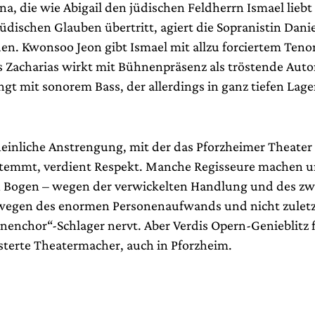
na, die wie Abigail den jüdischen Feldherrn Ismael lieb
üdischen Glauben übertritt, agiert die Sopranistin Danie
en. Kwonsoo Jeon gibt Ismael mit allzu forciertem Teno
s Zacharias wirkt mit Bühnenpräsenz als tröstende Autor
gt mit sonorem Bass, der allerdings in ganz tiefen Lage
einliche Anstrengung, mit der das Pforzheimer Theater 
stemmt, verdient Respekt. Manche Regisseure machen 
 Bogen – wegen der verwickelten Handlung und des zwi
egen des enormen Personenaufwands und nicht zuletzt
nenchor“-Schlager nervt. Aber Verdis Opern-Genieblitz
sterte Theatermacher, auch in Pforzheim.