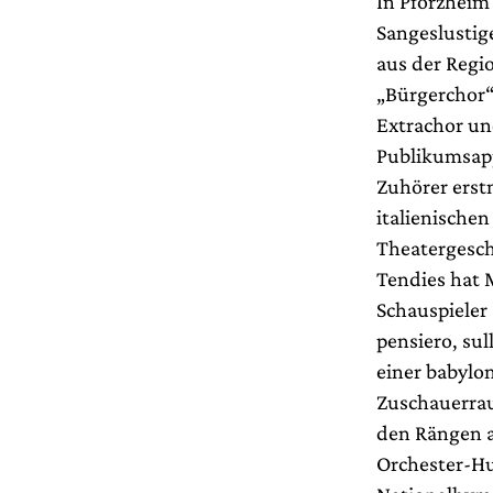
In Pforzheim
Sangeslustig
aus der Regi
„Bürgerchor“
Extrachor un
Publikumsapp
Zuhörer erstm
italienisch
Theatergesch
Tendies hat 
Schauspieler
pensiero, sul
einer babylo
Zuschauerrau
den Rängen 
Orchester-Hu