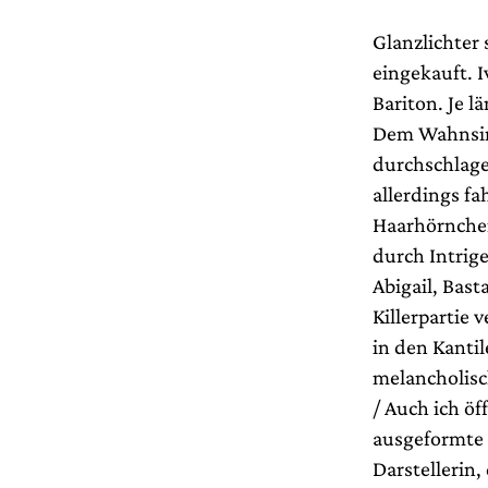
Glanzlichter
eingekauft. 
Bariton. Je l
Dem Wahnsinn 
durchschlagen
allerdings f
Haarhörnchen
durch Intrige
Abigail, Bast
Killerpartie
in den Kantil
melancholisc
/ Auch ich öf
ausgeformte K
Darstellerin,