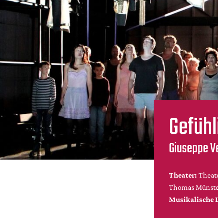
Gefühl
Giuseppe V
Theater:
Theat
Thomas Münster
Musikalische 