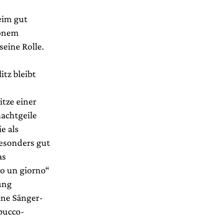
eim gut
hönem
seine Rolle.
n
itz bleibt
tze einer
machtgeile
e als
besonders gut
as
so un giorno“
ung
ine Sänger-
abucco-