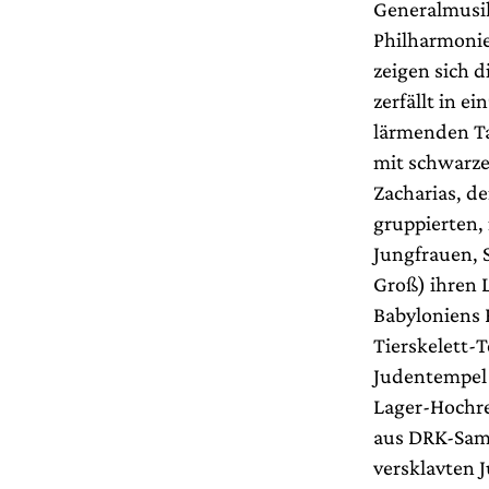
Generalmusik
Philharmonie
zeigen sich 
zerfällt in e
lärmenden Ta
mit schwarz
Zacharias, de
gruppierten,
Jungfrauen, 
Groß) ihren 
Babyloniens 
Tierskelett-
Judentempel 
Lager-Hochre
aus DRK-Samm
versklavten 