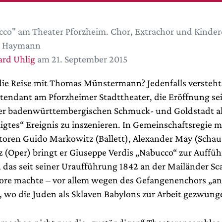
co" am Theater Pforzheim. Chor, Extrachor und Kinde
e Haymann
rd Uhlig
am 21. September 2015
ie Reise mit Thomas Münstermann? Jedenfalls versteht e
tendant am Pforzheimer Stadttheater, die Eröffnung sei
 der badenwürttembergischen Schmuck- und Goldstadt a
igtes“ Ereignis zu inszenieren. In Gemeinschaftsregie m
toren Guido Markowitz (Ballett), Alexander May (Schau
z (Oper) bringt er Giuseppe Verdis „Nabucco“ zur Auffüh
das seit seiner Uraufführung 1842 an der Mailänder Sca
urore machte – vor allem wegen des Gefangenenchors „a
, wo die Juden als Sklaven Babylons zur Arbeit gezwun