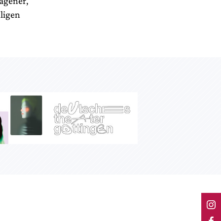
agener,
ligen