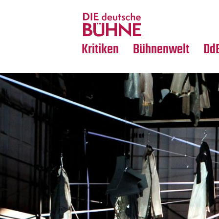
Tanz
Nachrufe
Crossover
Medientipps
Kritiken
Bühnenwelt
Dd