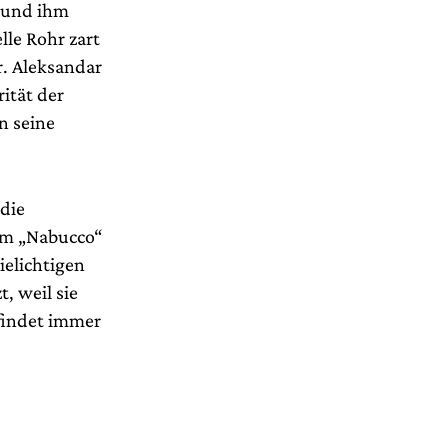
t und ihm
lle Rohr zart
r. Aleksandar
ität der
n seine
die
um „Nabucco“
elichtigen
, weil sie
 findet immer