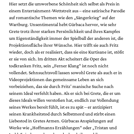
Hier setzt die umworbene Schönheit sich selbst als Preis in
einem Entertainment-Wettstreit aus – eine satirische Parodie
auf romantische Themen wie den „Sängerkrieg“ auf der
Wartburg. Unsentimental hebt Gürbaca hervor, wie sehr
Grete trotz ihrer starken Persönlichkeit und ihres Kampfes
um Eigenständigkeit immer der Spielball der anderen ist, die
Projektionsfläche ihrer Wünsche. Hier trifft sie auch Fritz
wieder, doch als er realisiert, dass sie eine Kurtisane ist, stößt
er sie von sich. Im dritten Akt scheitert die Oper des
todkranken Fritz, sein „Ferner Klang“ ist noch nicht
vollendet. Sehnsuchtsvoll lassen sowohl Grete als auch er in
Videoprojektionen das gemeinsame Leben an sich
vorbeiziehen, das sie durch Fritz’ manische Suche nach
seinem Ideal verfehlt haben. Als er sich bei Grete, die er um
dieses Ideals willen verstoßen hat, endlich zur Vollendung
seines Werkes bereit fühlt, ist es zu spät – er antizipiert
seinen Krankheitstod durch Selbstmord und stirbt einen
Liebestod in Gretes Armen. Gürbacas Anspielungen auf
Werke wie „Hoffmanns Erzählungen“ oder „Tristan und