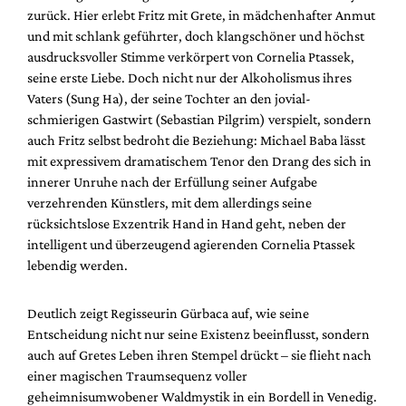
Mediadaten
zurück. Hier erlebt Fritz mit Grete, in mädchenhafter Anmut
und mit schlank geführter, doch klangschöner und höchst
Suche
ausdrucksvoller Stimme verkörpert von Cornelia Ptassek,
seine erste Liebe. Doch nicht nur der Alkoholismus ihres
Vaters (Sung Ha), der seine Tochter an den jovial-
schmierigen Gastwirt (Sebastian Pilgrim) verspielt, sondern
auch Fritz selbst bedroht die Beziehung: Michael Baba lässt
mit expressivem dramatischem Tenor den Drang des sich in
innerer Unruhe nach der Erfüllung seiner Aufgabe
verzehrenden Künstlers, mit dem allerdings seine
rücksichtslose Exzentrik Hand in Hand geht, neben der
intelligent und überzeugend agierenden Cornelia Ptassek
lebendig werden.
Deutlich zeigt Regisseurin Gürbaca auf, wie seine
Entscheidung nicht nur seine Existenz beeinflusst, sondern
auch auf Gretes Leben ihren Stempel drückt – sie flieht nach
einer magischen Traumsequenz voller
geheimnisumwobener Waldmystik in ein Bordell in Venedig.