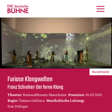
Kritiken
Schauspiel
Musiktheater
Tanz
Crossover
Bühnenwelt
Festivals & Veranstaltungen
Musiktheater
Menschen & Theater
Furiose Klangwelten
Themen
Franz Schreker: Der ferne Klang
Internationales
Theater:
Nationaltheater Mannheim
Premiere:
10.07.2015
Nachrufe
Regie:
Tatjana Gürbaca
Musikalische Leitung:
Medientipps
Dan Ettinger