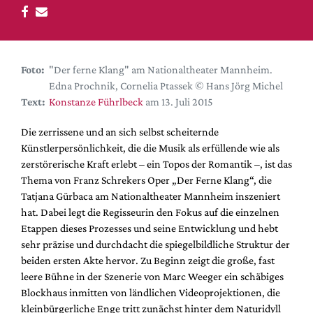
DdB-map
Kalender
Premierensuche
Foto:
"Der ferne Klang" am Nationaltheater Mannheim.
Festival-Planer
Edna Prochnik, Cornelia Ptassek © Hans Jörg Michel
Hefte
Text:
Konstanze Führlbeck
am 13. Juli 2015
Alle Hefte
Die zerrissene und an sich selbst scheiternde
Leseproben
Künstlerpersönlichkeit, die die Musik als erfüllende wie als
zerstörerische Kraft erlebt
–
ein Topos der Romantik
–
, ist das
Podcast
Thema von Franz Schrekers Oper „Der Ferne Klang“, die
Service
Tatjana Gürbaca am Nationaltheater Mannheim inszeniert
hat. Dabei legt die Regisseurin den Fokus auf die einzelnen
Shop / Abo
Etappen dieses Prozesses und seine Entwicklung und hebt
Newsletter
sehr präzise und durchdacht die spiegelbildliche Struktur der
Redaktion
beiden ersten Akte hervor. Zu Beginn zeigt die große, fast
leere Bühne in der Szenerie von Marc Weeger ein schäbiges
Autor:innen
Blockhaus inmitten von ländlichen Videoprojektionen, die
Partner
kleinbürgerliche Enge tritt zunächst hinter dem Naturidyll