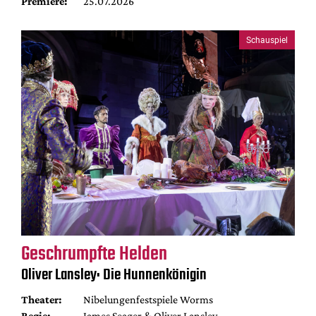
Premiere:
25.07.2026
Schauspiel
Geschrumpfte Helden
Oliver Lansley: Die Hunnenkönigin
Theater:
Nibelungenfestspiele Worms
Regie:
James Seager & Oliver Lansley