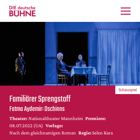
Kritiken
Schauspiel
Musiktheater
Tanz
Crossover
Bühnenwelt
Festivals & Veranstaltungen
Schauspiel
Menschen & Theater
Familiärer Sprengstoff
Themen
Fatma Aydemir: Dschinns
Internationales
Theater:
Nationaltheater Mannheim
Premiere:
Nachrufe
08.07.2022 (UA)
Vorlage:
Medientipps
Nach dem gleichnamigen Roman
Regie:
Selen Kara