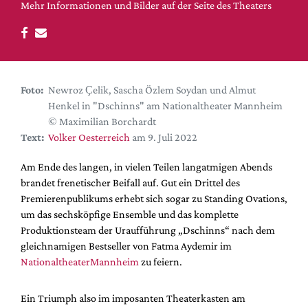
DdB-map
Mehr Informationen und Bilder auf der Seite des Theaters
Kalender
Premierensuche
Festival-Planer
Foto:
Newroz Ҫelik, Sascha Özlem Soydan und Almut
Hefte
Henkel in "Dschinns" am Nationaltheater Mannheim
Alle Hefte
© Maximilian Borchardt
Text:
Volker Oesterreich
am 9. Juli 2022
Leseproben
Podcast
Am Ende des langen, in vielen Teilen langatmigen Abends
brandet frenetischer Beifall auf. Gut ein Drittel des
Service
Premierenpublikums erhebt sich sogar zu Standing Ovations,
um das sechsköpfige Ensemble und das komplette
Shop / Abo
Produktionsteam der Uraufführung „Dschinns“ nach dem
Newsletter
gleichnamigen Bestseller von Fatma Aydemir im
Redaktion
NationaltheaterMannheim
zu feiern.
Autor:innen
Partner
Ein Triumph also im imposanten Theaterkasten am