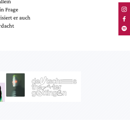
llein
in Frage
isiert er auch
rdacht