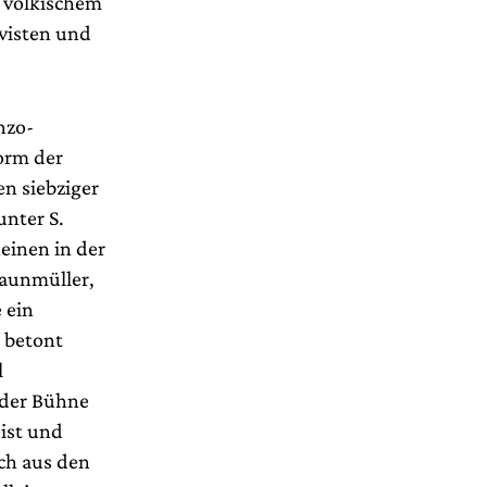
h völkischem
ivisten und
nzo-
orm der
en siebziger
unter S.
einen in der
Zaunmüller,
 ein
, betont
l
 der Bühne
eist und
ch aus den