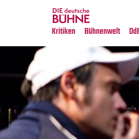
Tanz
Nachrufe
Crossover
Medientipps
Kritiken
Bühnenwelt
Dd