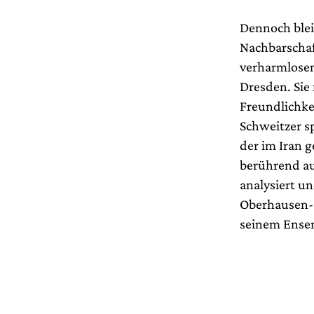
Dennoch blei
Nachbarschaf
verharmlosen
Dresden. Sie
Freundlichke
Schweitzer sp
der im Iran 
berührend au
analysiert un
Oberhausen- 
seinem Ensem