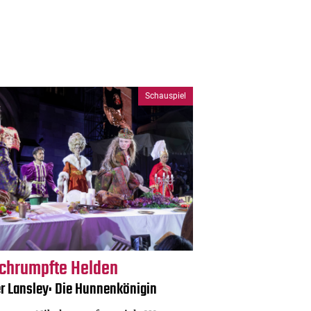
Schauspiel
chrumpfte Helden
er Lansley: Die Hunnenkönigin