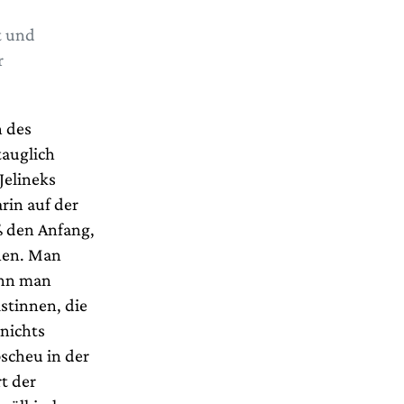
t und
r
n des
tauglich
Jelineks
rin auf der
ß den Anfang,
hen. Man
enn man
stinnen, die
nichts
scheu in der
t der