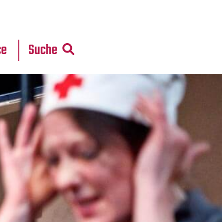
r
daten
ce
Suche