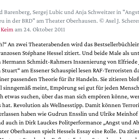
d Barenberg, Sergej Lubic und Anja Schweitzer in "Angs
u in der BRD" am Theater Oberhausen. © Axel J. Schere
 Keim
am 24. Oktober 2011
!“ An zwei Theaterabenden wird das Bestsellerbüchlei
ranzosen Stéphane Hessel zitiert. Und beide Male als un
n Hermann Schmidt-Rahmers Inszenierung von Elfriede 
 Stuart“ am Essener Schauspiel lesen RAF-Terroristen da
ner passenden Theorie für ihr Handeln. Sie zitieren blo
l sinngemäß meint, Empörung sei gut für jeden Mensc
och etwas suchen, über das man sich empören könne, w
 hat. Revolution als Wellnesstipp. Damit können Terrori
verlassen haben wie Gudrun Ensslin und Ulrike Meinhof 
d auch in Dirk Lauckes Politperformance „Angst und Ab
er Oberhausen spielt Hessels Essay eine Rolle. Da zitier