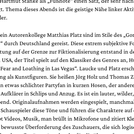
 Hartmut Stanke als „Fußnote“ einen Satz, der sehr nac
t. Thema dieses Abends ist die geistige Nähe linker Akt
ler.
ein Autorenkollege Matthias Platz sind im Stile des „Go
“ durch Deutschland gereist. Diese extrem subjektive F
tung auf der Grenze zur Fiktionalisierung entstand in d
 USA, der Titel spielt auf den Klassiker des Genres an, H
ear and Loathing in Las Vegas“. Laucke und Platz ersch
ng als Kunstfiguren. Sie heißen Jörg Holz und Thomas 
ein etwas schlichter Partyfan in kurzen Hosen, der andere
ufklärer in Schlips und Anzug. Es ist ein lauter, wilder
bend. Originalaufnahmen werden eingespielt, manchma
chauspieler diese Töne und führen die Charaktere auf
bt Videos, Musik, man brüllt in Mikrofone und zitiert Kl
 bewusste Überforderung des Zuschauers, die sich logis