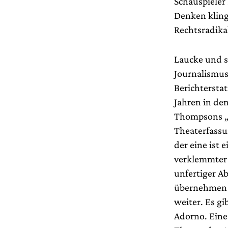
Schauspieler
Denken kling
Rechtsradika
Laucke und s
Journalismus
Berichterstat
Jahren in den
Thompsons „F
Theaterfassu
der eine ist 
verklemmter A
unfertiger A
übernehmen S
weiter. Es gi
Adorno. Eine