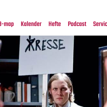
Premierensuche
Alle Hefte
Partne
Festival-Planer
Leseproben
Media
B-map
Kalender
Hefte
Podcast
Servi