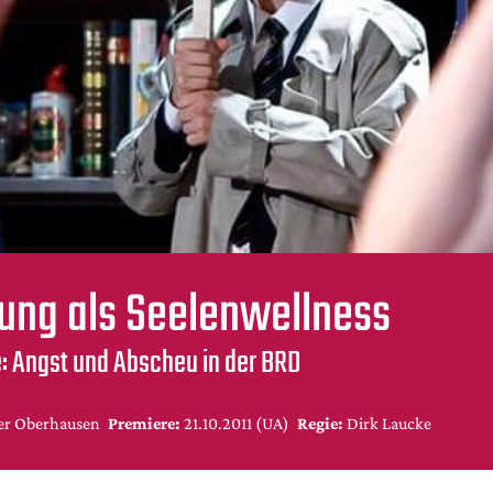
ung als Seelenwellness
: Angst und Abscheu in der BRD
er Oberhausen
Premiere:
21.10.2011 (UA)
Regie:
Dirk Laucke