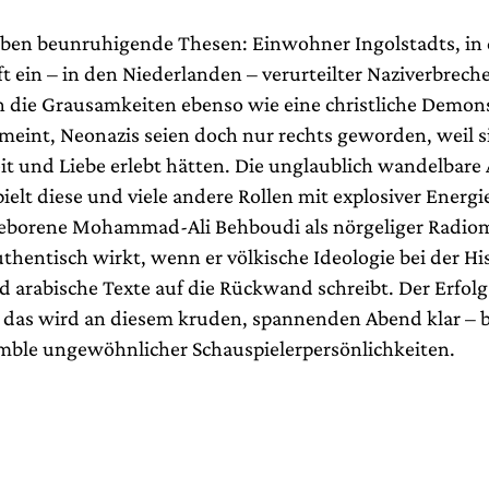
ben beunruhigende Thesen: Einwohner Ingolstadts, in
t ein – in den Niederlanden – verurteilter Naziverbrech
 die Grausamkeiten ebenso wie eine christliche Demons
 meint, Neonazis seien doch nur rechts geworden, weil s
it und Liebe erlebt hätten. Die unglaublich wandelbare 
ielt diese und viele andere Rollen mit explosiver Energ
geborene Mohammad-Ali Behboudi als nörgeliger Radio
thentisch wirkt, wenn er völkische Ideologie bei der Hi
d arabische Texte auf die Rückwand schreibt. Der Erfol
das wird an diesem kruden, spannenden Abend klar – b
ble ungewöhnlicher Schauspielerpersönlichkeiten.