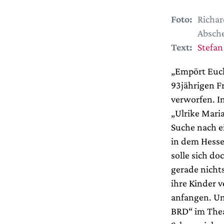
Foto:
Richar
Absche
Text:
Stefan
„Empört Euch
93jährigen F
verworfen. I
„Ulrike Maria
Suche nach ei
in dem Hesse
solle sich d
gerade nichts
ihre Kinder 
anfangen. Un
BRD“ im Theat