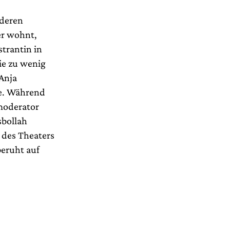
 deren
er wohnt,
trantin in
ie zu wenig
Anja
ie. Während
moderator
sbollah
g des Theaters
eruht auf