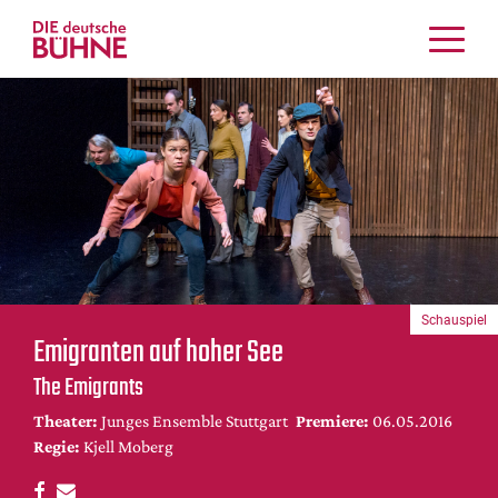
Kritiken
Schauspiel
Musiktheater
Tanz
Crossover
Bühnenwelt
Festivals & Veranstaltungen
Schauspiel
Menschen & Theater
Emigranten auf hoher See
Themen
The Emigrants
Internationales
Theater:
Junges Ensemble Stuttgart
Premiere:
06.05.2016
Nachrufe
Regie:
Kjell Moberg
Medientipps