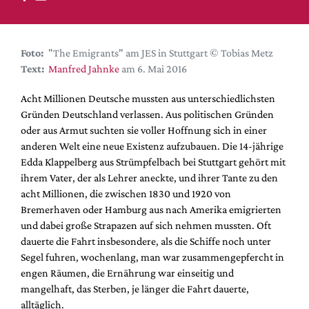
DdB-map
Kalender
Premierensuche
Foto:
"The Emigrants" am JES in Stuttgart © Tobias Metz
Text:
Manfred Jahnke
am 6. Mai 2016
Festival-Planer
Hefte
Acht Millionen Deutsche mussten aus unterschiedlichsten
Gründen Deutschland verlassen. Aus politischen Gründen
Alle Hefte
oder aus Armut suchten sie voller Hoffnung sich in einer
Leseproben
anderen Welt eine neue Existenz aufzubauen. Die 14-jährige
Edda Klappelberg aus Strümpfelbach bei Stuttgart gehört mit
Podcast
ihrem Vater, der als Lehrer aneckte, und ihrer Tante zu den
Service
acht Millionen, die zwischen 1830 und 1920 von
Bremerhaven oder Hamburg aus nach Amerika emigrierten
Shop / Abo
und dabei große Strapazen auf sich nehmen mussten. Oft
Newsletter
dauerte die Fahrt insbesondere, als die Schiffe noch unter
Redaktion
Segel fuhren, wochenlang, man war zusammengepfercht in
engen Räumen, die Ernährung war einseitig und
Autor:innen
mangelhaft, das Sterben, je länger die Fahrt dauerte,
Partner
alltäglich.