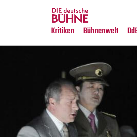
Tanz
Nachrufe
Crossover
Medientipps
Kritiken
Bühnenwelt
Dd