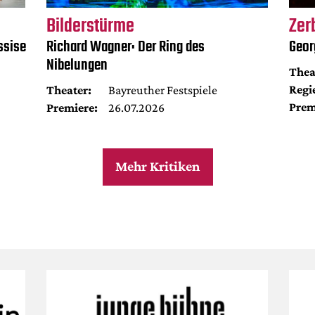
Bilderstürme
Zer
ssise
Richard Wagner: Der Ring des
Geor
Nibelungen
Thea
Regi
Theater:
Bayreuther Festspiele
Prem
Premiere:
26.07.2026
Mehr Kritiken