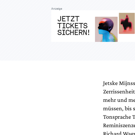
Anzeige
Jetske Mijns
Zerrissenheit
mehr und meh
müssen, bis 
Tonsprache T
Reminiszenz
Richard Wagn