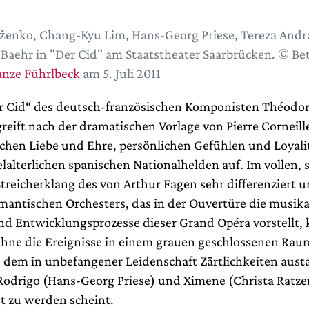
ulženko, Chang-Kyu Lim, Hans-Georg Priese, Tereza Andr
Baehr in "Der Cid" am Staatstheater Saarbrücken. © Bet
nze Führlbeck
am 5. Juli 2011
r Cid“ des deutsch-französischen Komponisten Théodo
reift nach der dramatischen Vorlage von Pierre Corneill
schen Liebe und Ehre, persönlichen Gefühlen und Loyali
alterlichen spanischen Nationalhelden auf. Im vollen, s
treicherklang des von Arthur Fagen sehr differenziert 
mantischen Orchesters, das in der Ouvertüre die musika
nd Entwicklungsprozesse dieser Grand Opéra vorstellt, 
hne die Ereignisse in einem grauen geschlossenen Rau
 dem in unbefangener Leidenschaft Zärtlichkeiten aus
Rodrigo (Hans-Georg Priese) und Ximene (Christa Ratz
t zu werden scheint.