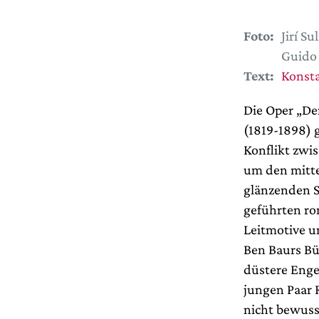
Foto:
Jirí S
Guido 
Text:
Konsta
Die Oper „De
(1819-1898) g
Konflikt zwi
um den mittel
glänzenden S
geführten ro
Leitmotive u
Ben Baurs Bü
düstere Enge
jungen Paar 
nicht bewuss