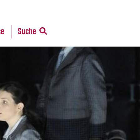
r
daten
ce
Suche