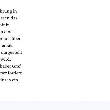
ührung in
nssen das
ft in
n eines
eraus, über
ehemals
 dargestellt
 wird,
haber Graf
ser fordert
durch ein