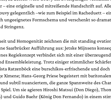
 – eine originelle und mitreißende Handschrift auf. All
uvy gelegentlich –wie zum Beispiel im Racheduett – ei
ch ungeeignetes Formschema und verschenkt so dramat
d Stringenz.
eit und Homogenität zeichnen die mit standing ovatio
e Saarbrücker Aufführung aus: Jetske Mijnsens konse
nes Regiekonzept verbindet sich mit einer überzeugen
nd Ensembleleistung. Trotz einiger stimmlicher Schärfe
rista Ratzenböck eine burschikos-erfrischende und doch 
ge Ximene; Hans-Georg Priese begeistert mit baritonale
und subtil nuanciertem, die ganze Spannweite des Char
Spiel. Um sie agieren Hiroshi Matsui (Don Diego), Tho
) und Guido Baehr (König Don Fernando) in einem st