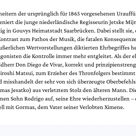
eitern der ursprünglich für 1865 vorgesehenen Urauff
eniert die junge niederländische Regisseurin Jetske Mij
g in Gouvys Heimatstadt Saarbrücken. Dabei stellt sie, o
ntrast zum Pathos der Musik, die fatalen Konsequenze
ußerlichen Wertvorstellungen diktierten Ehrbegriffes h
agonisten die Kontrolle immer mehr entgleitet. Als der 
dherr Don Diego de Vivar, korrekt und prinzipienstreng
Hiroshi Matsui, zum Erzieher des Thronfolgers bestimmt
 misshandelt der sehr von sich überzeugte Oberbefehls
as Jesatko) aus verletztem Stolz den älteren Mann. Die
inen Sohn Rodrigo auf, seine Ehre wiederherzustellen – 
ell mit Gormas, dem Vater seiner Verlobten Ximene.