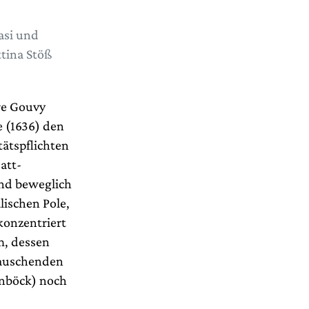
asi und
tina Stöß
re Gouvy
e (1636) den
tätspflichten
att-
und beweglich
lischen Pole,
konzentriert
m, dessen
tauschenden
enböck) noch