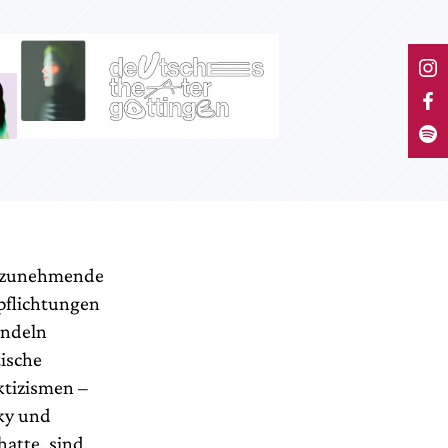
ie zunehmende
rpflichtungen
andeln
tische
ktizismen –
ky und
hatte, sind