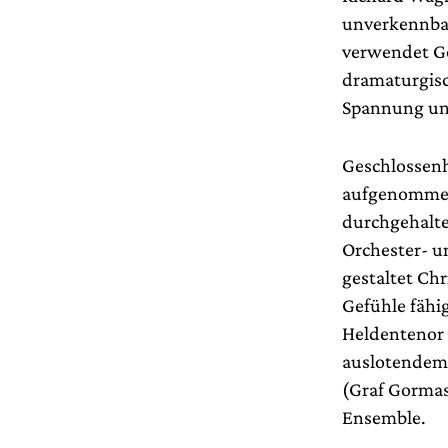
unverkennbar
verwendet Go
dramaturgis
Spannung un
Geschlossenh
aufgenommen
durchgehalte
Orchester- u
gestaltet Ch
Gefühle fähi
Heldentenor 
auslotendem 
(Graf Gormas
Ensemble.