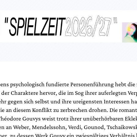
sens psychologisch fundierte Personenführung hebt d
 der Charaktere hervor, die im Sog ihrer auferlegten Ve
r gegen sich selbst und ihre ureigensten Interessen h
sie an diesem Konflikt zu zerbrechen drohen. Die roman
héodore Gouvys weist trotz ihrer unüberhörbaren Ekle
en an Weber, Mendelssohn, Verdi, Gounod, Tschaikows
er, zu dessen Werk Gouvy ein zwiespältiges Verhältnis 