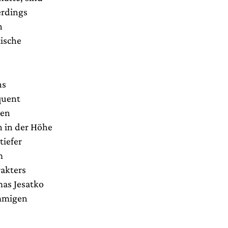
erdings
n
ische
ns
quent
den
n in der Höhe
tiefer
m
akters
mas Jesatko
immigen