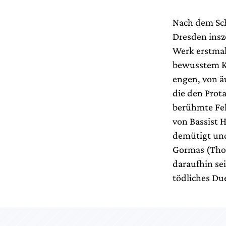
Nach dem Sch
Dresden insz
Werk erstmali
bewusstem Ko
engen, von ä
die den Prot
berühmte Fel
von Bassist 
demütigt und
Gormas (Thom
daraufhin se
tödliches Du