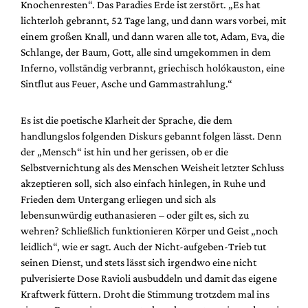
Knochenresten“. Das Paradies Erde ist zerstört. „Es hat
lichterloh gebrannt, 52 Tage lang, und dann wars vorbei, mit
einem großen Knall, und dann waren alle tot, Adam, Eva, die
Schlange, der Baum, Gott, alle sind umgekommen in dem
Inferno, vollständig verbrannt, griechisch holókauston, eine
Sintflut aus Feuer, Asche und Gammastrahlung.“
Es ist die poetische Klarheit der Sprache, die dem
handlungslos folgenden Diskurs gebannt folgen lässt. Denn
der „Mensch“ ist hin und her gerissen, ob er die
Selbstvernichtung als des Menschen Weisheit letzter Schluss
akzeptieren soll, sich also einfach hinlegen, in Ruhe und
Frieden dem Untergang erliegen und sich als
lebensunwürdig euthanasieren – oder gilt es, sich zu
wehren? Schließlich funktionieren Körper und Geist „noch
leidlich“, wie er sagt. Auch der Nicht-aufgeben-Trieb tut
seinen Dienst, und stets lässt sich irgendwo eine nicht
pulverisierte Dose Ravioli ausbuddeln und damit das eigene
Kraftwerk füttern. Droht die Stimmung trotzdem mal ins