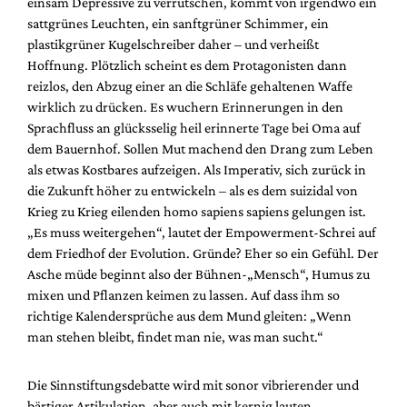
einsam Depressive zu verrutschen, kommt von irgendwo ein
sattgrünes Leuchten, ein sanftgrüner Schimmer, ein
plastikgrüner Kugelschreiber daher – und verheißt
Hoffnung. Plötzlich scheint es dem Protagonisten dann
reizlos, den Abzug einer an die Schläfe gehaltenen Waffe
wirklich zu drücken. Es wuchern Erinnerungen in den
Sprachfluss an glücksselig heil erinnerte Tage bei Oma auf
dem Bauernhof. Sollen Mut machend den Drang zum Leben
als etwas Kostbares aufzeigen. Als Imperativ, sich zurück in
die Zukunft höher zu entwickeln – als es dem suizidal von
Krieg zu Krieg eilenden homo sapiens sapiens gelungen ist.
„Es muss weitergehen“, lautet der Empowerment-Schrei auf
dem Friedhof der Evolution. Gründe? Eher so ein Gefühl. Der
Asche müde beginnt also der Bühnen-„Mensch“, Humus zu
mixen und Pflanzen keimen zu lassen. Auf dass ihm so
richtige Kalendersprüche aus dem Mund gleiten: „Wenn
man stehen bleibt, findet man nie, was man sucht.“
Die Sinnstiftungsdebatte wird mit sonor vibrierender und
bärtiger Artikulation, aber auch mit kernig lauten