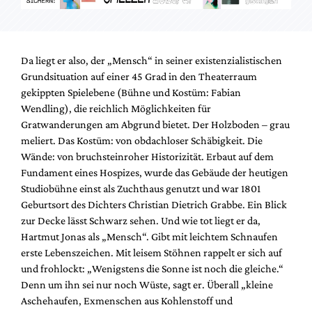
Da liegt er also, der „Mensch“ in seiner existenzialistischen
Grundsituation auf einer 45 Grad in den Theaterraum
gekippten Spielebene (Bühne und Kostüm: Fabian
Wendling), die reichlich Möglichkeiten für
Gratwanderungen am Abgrund bietet. Der Holzboden – grau
meliert. Das Kostüm: von obdachloser Schäbigkeit. Die
Wände: von bruchsteinroher Historizität. Erbaut auf dem
Fundament eines Hospizes, wurde das Gebäude der heutigen
Studiobühne einst als Zuchthaus genutzt und war 1801
Geburtsort des Dichters Christian Dietrich Grabbe. Ein Blick
zur Decke lässt Schwarz sehen. Und wie tot liegt er da,
Hartmut Jonas als „Mensch“. Gibt mit leichtem Schnaufen
erste Lebenszeichen. Mit leisem Stöhnen rappelt er sich auf
und frohlockt: „Wenigstens die Sonne ist noch die gleiche.“
Denn um ihn sei nur noch Wüste, sagt er. Überall „kleine
Aschehaufen, Exmenschen aus Kohlenstoff und