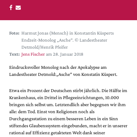
DdB-map
Kalender
Premierensuche
Festival-Planer
Foto:
Harmut Jonas (Mensch) in Konstantin Küsperts
Endzeit-Monolog „Asche“. © Landestheater
Hefte
Detmold/Henrik Pfeifer
Alle Hefte
Text:
Jens Fischer
am 28. Januar 2018
Leseproben
Eindrucksvoller Monolog nach der Apokalypse am
Podcast
Landestheater Detmold:„Asche“ von Konstatin Küspert.
Service
Etwa ein Prozent der Deutschen stirbt jährlich. Die Hälfte im
Shop / Abo
Krankenhaus, ein Drittel in Pflegeeinrichtungen, 10.000
bringen sich selbst um. Letztendlich aber begegnen wir ihm
Newsletter
alle: dem Tod. Einst von Religionen noch als
Redaktion
Durchgangsstation zu einem besseren Leben in ein Sinn
Autor:innen
stiftendes Glaubenssystem eingebunden, macht er in unserer
Partner
rational auf Effizienz getakteten Welt dank seiner