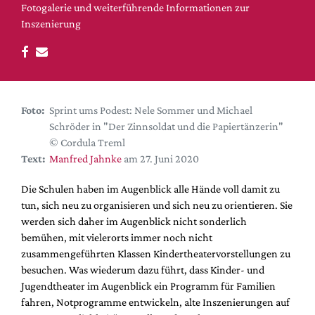
DdB-map
Fotogalerie und weiterführende Informationen zur
Inszenierung
Kalender
Premierensuche
Festival-Planer
Hefte
Foto:
Sprint ums Podest: Nele Sommer und Michael
Alle Hefte
Schröder in "Der Zinnsoldat und die Papiertänzerin"
© Cordula Treml
Leseproben
Text:
Manfred Jahnke
am 27. Juni 2020
Podcast
Die Schulen haben im Augenblick alle Hände voll damit zu
Service
tun, sich neu zu organisieren und sich neu zu orientieren. Sie
Shop / Abo
werden sich daher im Augenblick nicht sonderlich
bemühen, mit vielerorts immer noch nicht
Newsletter
zusammengeführten Klassen Kindertheatervorstellungen zu
Redaktion
besuchen. Was wiederum dazu führt, dass Kinder- und
Autor:innen
Jugendtheater im Augenblick ein Programm für Familien
Partner
fahren, Notprogramme entwickeln, alte Inszenierungen auf