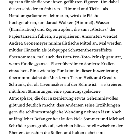
agieren für sie die von ihnen geführten Figuren. Um dabei
die verschiedenen Sphären – Himmel und Tiefe – als
Handlungsräume zu definieren, wird die Fläche
hochgefahren, um darauf Wolken (Himmel), Wasser
(Kanalisation) und Regentropfen, die zum „Absturz“ der
Papiertänzerin führen, zu projizieren. Ansonsten wendet
Andrea Gronemeyer minimalistische Mittel an. Mal werden
mit der Tänzerin als Stabpuppe Schattentheatereffekte
übernommen, mal auch das Pars-Pro-Toto-Prinzip genutzt,
wenn für die „ganze“ Elster überdimensionierte Krallen
einstehen. Eine wichtige Funktion in dieser Inszenierung
übernimmt dabei die Musik von Taison Heiß und Greulix
Schrank, der als Livemusiker auf der Bühne ist – sie kreieren
mit ihren Stimmungen eine spannungsgeladene
Atmosphäre, die der Inszenierung etwas Geheimnisvolles
gibt und deutlich macht, dass Andersen seine Erzählungen
gern die schlimmstmögliche Wendung nehmen lässt. Nach
anfänglicher Befangenheit laufen Nele Sommer und Michael
Schröder ganz groß auf, switchen blitzschnell zwischen den
Ebenen, tauschen die Rollen und halten dabei eine