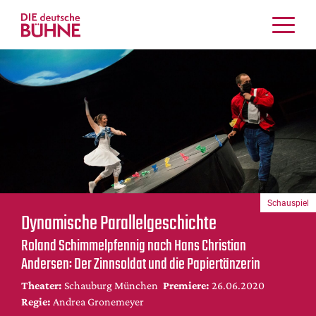
Kritiken
Schauspiel
Musiktheater
Tanz
Crossover
Bühnenwelt
Festivals & Veranstaltungen
Schauspiel
Menschen & Theater
Dynamische Parallelgeschichte
Themen
Roland Schimmelpfennig nach Hans Christian
Internationales
Andersen: Der Zinnsoldat und die Papiertänzerin
Nachrufe
Theater:
Schauburg München
Premiere:
26.06.2020
Medientipps
Regie:
Andrea Gronemeyer