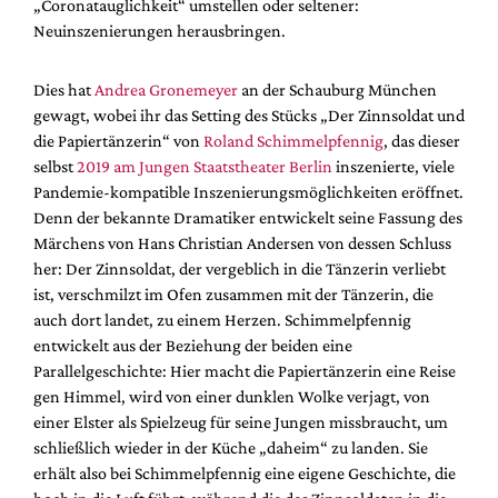
„Coronatauglichkeit“ umstellen oder seltener:
Mediadaten
Neuinszenierungen herausbringen.
Suche
Dies hat
Andrea Gronemeyer
an der Schauburg München
gewagt, wobei ihr das Setting des Stücks „Der Zinnsoldat und
die Papiertänzerin“ von
Roland Schimmelpfennig
, das dieser
selbst
2019 am Jungen Staatstheater Berlin
inszenierte, viele
Pandemie-kompatible Inszenierungsmöglichkeiten eröffnet.
Denn der bekannte Dramatiker entwickelt seine Fassung des
Märchens von Hans Christian Andersen von dessen Schluss
her: Der Zinnsoldat, der vergeblich in die Tänzerin verliebt
ist, verschmilzt im Ofen zusammen mit der Tänzerin, die
auch dort landet, zu einem Herzen. Schimmelpfennig
entwickelt aus der Beziehung der beiden eine
Parallelgeschichte: Hier macht die Papiertänzerin eine Reise
gen Himmel, wird von einer dunklen Wolke verjagt, von
einer Elster als Spielzeug für seine Jungen missbraucht, um
schließlich wieder in der Küche „daheim“ zu landen. Sie
erhält also bei Schimmelpfennig eine eigene Geschichte, die