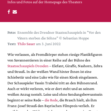
DdB-map
Infos und Fotos auf der Homepage des Theaters
Kalender
Premierensuche
Festival-Planer
Foto:
Ensemble des Dresdner Staatsschauspiels in "Vor den
Hefte
Vätern sterben die Söhne" © Sebastian Hoppe
Alle Hefte
Text:
Thilo Sauer
am 3. Juni 2022
Leseproben
Wie verlassen, als Fremdkörper stehen riesige Plastikfiguren
Podcast
von Savannentieren in einer Reihe auf der Bühne des
Staatsschauspiels Dresden
– Elefant, Giraffe, Nashorn, Zebra
Service
und Strauß. In der weißen Wand hinter ihnen ist eine
Schiebetür und eine Luke wie für einen Kiosk eingelassen.
Shop / Abo
Der Schauspieler Yassin Trabelsi tritt an den Bühnenrand.
Newsletter
Auch er wirkt verloren, wie er dort steht und an seinem
Redaktion
weißen Anzug nestelt. Leise und ohne Sendungsbewusstsein
Autor:innen
beginnt er seine Rede –
die Rede
, die Brasch hielt, als ihm
Franz-Josef Strauß den Bayrischen Filmpreis verlieh. Er
Partner