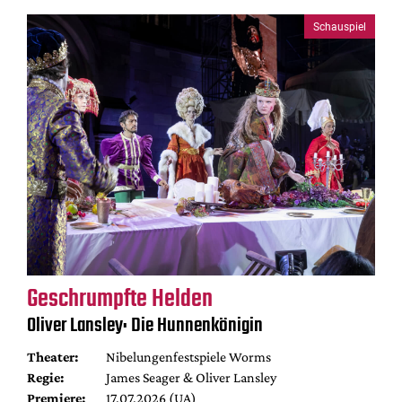
Schauspiel
Geschrumpfte Helden
Oliver Lansley: Die Hunnenkönigin
Theater:
Nibelungenfestspiele Worms
Regie:
James Seager & Oliver Lansley
Premiere:
17.07.2026 (UA)