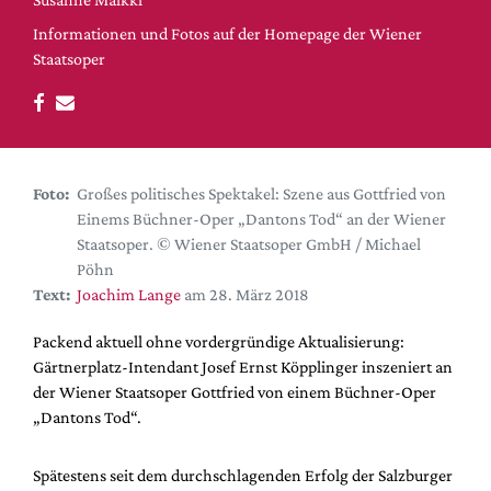
DdB-map
Informationen und Fotos auf der Homepage der Wiener
Kalender
Staatsoper
Premierensuche
Festival-Planer
Hefte
Alle Hefte
Foto:
Großes politisches Spektakel: Szene aus Gottfried von
Einems Büchner-Oper „Dantons Tod“ an der Wiener
Leseproben
Staatsoper. © Wiener Staatsoper GmbH / Michael
Podcast
Pöhn
Text:
Joachim Lange
am 28. März 2018
Service
Packend aktuell ohne vordergründige Aktualisierung:
Shop / Abo
Gärtnerplatz-Intendant Josef Ernst Köpplinger inszeniert an
Newsletter
der Wiener Staatsoper Gottfried von einem Büchner-Oper
Redaktion
„Dantons Tod“.
Autor:innen
Partner
Spätestens seit dem durchschlagenden Erfolg der Salzburger