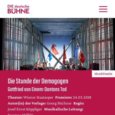
Kritiken
Schauspiel
Musiktheater
Tanz
Crossover
Bühnenwelt
Festivals & Veranstaltungen
Musiktheater
Menschen & Theater
Die Stunde der Demagogen
Themen
Gottfried von Einem: Dantons Tod
Internationales
Theater:
Wiener Staatsoper
Premiere:
24.03.2018
Nachrufe
Autor(in) der Vorlage:
Georg Büchner
Regie:
Medientipps
Josef Ernst Köppliger
Musikalische Leitung:
Susanne Mälkki