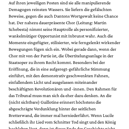
Auf ihren jeweiligen Posten sind sie alle manipulierende
Demagogen reinsten Wassers. Sie liefern die gefälschten
Beweise, gegen die auch Dantons Wortgewalt keine Chance
hat. Der nahezu dauerpräsente Chor (Leitung: Martin
Schebesta) nimmt seine Hauptrolle als personifizierter,
wankelmütiger Opportunist mit Inbrunst wahr. Auch die
Momente eingefügter, stilisierter, wie ferngelenkt wirkender
Bewegungen fügen sich ein. Wobei gerade dann, wenn der
Chor mit von der Partie ist, die Übertitelungsanlage in der
Staatsoper zu ihrem Recht kommt. Besonders bei der
Eröffnung, die in eine aufgeregt-gefährliche Stimmung
einführt, mit den demonstrativ geschwenkten Fahnen,
einfallendem Licht und ausgelassen miteinander
beschäftigten Revolutionären und -innen. Den Rahmen für
das Tribunal muss man sich da eher dazu denken. An die
(nicht sichtbare) Guillotine erinnert höchstens die
abgeschrägte Verdunklung hinter der seitlichen
Bretterwand, die immer mal herniederfährt. Wenn Lucile
schließlich ihr Lied vom Schnitter Tod singt und den König
hochleben lässt, dann ist dieses Ende der Geschichte nicht