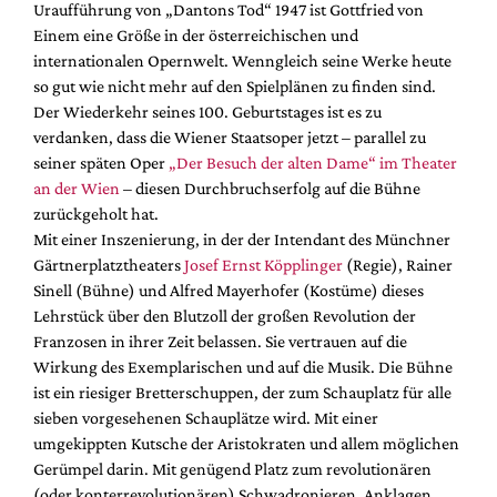
Uraufführung von „Dantons Tod“ 1947 ist Gottfried von
Mediadaten
Einem eine Größe in der österreichischen und
Suche
internationalen Opernwelt. Wenngleich seine Werke heute
so gut wie nicht mehr auf den Spielplänen zu finden sind.
Der Wiederkehr seines 100. Geburtstages ist es zu
verdanken, dass die Wiener Staatsoper jetzt – parallel zu
seiner späten Oper
„Der Besuch der alten Dame“ im Theater
an der Wien
– diesen Durchbruchserfolg auf die Bühne
zurückgeholt hat.
Mit einer Inszenierung, in der der Intendant des Münchner
Gärtnerplatztheaters
Josef Ernst Köpplinger
(Regie), Rainer
Sinell (Bühne) und Alfred Mayerhofer (Kostüme) dieses
Lehrstück über den Blutzoll der großen Revolution der
Franzosen in ihrer Zeit belassen. Sie vertrauen auf die
Wirkung des Exemplarischen und auf die Musik. Die Bühne
ist ein riesiger Bretterschuppen, der zum Schauplatz für alle
sieben vorgesehenen Schauplätze wird. Mit einer
umgekippten Kutsche der Aristokraten und allem möglichen
Gerümpel darin. Mit genügend Platz zum revolutionären
(oder konterrevolutionären) Schwadronieren, Anklagen,