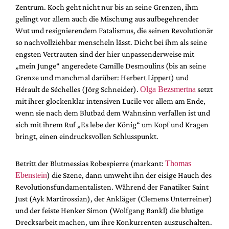
Zentrum. Koch geht nicht nur bis an seine Grenzen, ihm
gelingt vor allem auch die Mischung aus aufbegehrender
Wut und resignierendem Fatalismus, die seinen Revolutionär
so nachvollziehbar menscheln lässt. Dicht bei ihm als seine
engsten Vertrauten sind der hier unpassenderweise mit
„mein Junge“ angeredete Camille Desmoulins (bis an seine
Grenze und manchmal darüber: Herbert Lippert) und
Hérault de Séchelles (Jörg Schneider).
Olga Bezsmertna
setzt
mit ihrer glockenklar intensiven Lucile vor allem am Ende,
wenn sie nach dem Blutbad dem Wahnsinn verfallen ist und
sich mit ihrem Ruf „Es lebe der König“ um Kopf und Kragen
bringt, einen eindrucksvollen Schlusspunkt.
Betritt der Blutmessias Robespierre (markant:
Thomas
Ebenstein
) die Szene, dann umweht ihn der eisige Hauch des
Revolutionsfundamentalisten. Während der Fanatiker Saint
Just (Ayk Martirossian), der Ankläger (Clemens Unterreiner)
und der feiste Henker Simon (Wolfgang Bankl) die blutige
Drecksarbeit machen, um ihre Konkurrenten auszuschalten.